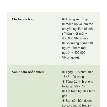
Chi tiết dịch vụ:
❃ Thời gian: 02 giờ.
❃
Make up và làm tóc
chuyên nghiệp: 01 mặt
( Thêm một mặt +
400.000 VNĐ/mặt).
❃ Số lượng người: 04
người (Thêm một
người + 400.000
VNĐ/người).
Sản phẩm hoàn thiện:
❃ Tặng 01 Album size
15×21, 20 trang.
❃ Tặng 01 hình phóng
to ép gỗ 50 x 75.
❃ Trả toàn bộ files hình
gốc.
❃ Bạn sẽ nhận được
sự tư vấn, hỗ trợ, in-