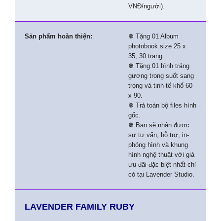
VNĐ/người).
Sản phẩm hoàn thiện:
❃ Tặng 01 Album
photobook size 25 x
35, 30 trang.
❃ Tặng 01 hình tráng
gương trong suốt sang
trọng và tinh tế khổ 60
x 90.
❃ Trả toàn bộ files hình
gốc.
❃ Bạn sẽ nhận được
sự tư vấn, hỗ trợ, in-
phóng hình và khung
hình nghệ thuật với giá
ưu đãi đặc biệt nhất chỉ
có tại Lavender Studio.
LAVENDER FAMILY RUBY