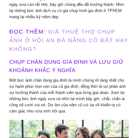
ngày xưa còn rất nhỏ, bây giờ chúng đều đã trưởng thành. Nhìn
lại những bức ảnh dịch vụ có giá chụp hình gia đình ở TPHCM
mang lại nhiều kỷ niệm đẹp.
ĐỌC THÊM:
GIÁ THUÊ THỢ CHỤP
ẢNH Ở HỘI AN ĐÀ NẴNG CÓ ĐẮT HAY
KHÔNG?
CHỤP CHÂN DUNG GIA ĐÌNH VÀ LƯU GIỮ
KHOẢNH KHẮC Ý NGHĨA
Một bức ảnh chân dung gia đình là minh chứng rõ ràng nhất cho
sự hạnh phúc trọn vẹn của cả gia đình, đồng thời là sự phản ánh
sự trưởng thành của mỗi thành viên qua từng giai đoạn. Xem lại
những bức ảnh ngày xưa và nhìn lại mình bây giờ, chắc chắn ai
cũng sẽ cười vui vẻ. Dư âm của năm cũ cứ ùa về khiến ta có
cảm giác như vừa mới trôi qua.