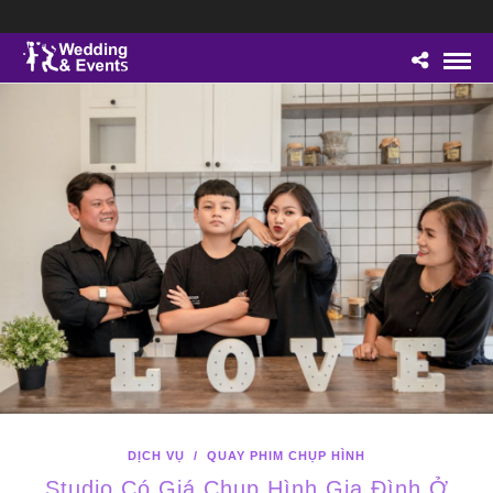
DỊCH VỤ
/
QUAY PHIM CHỤP HÌNH
Studio Có Giá Chụp Hình Gia Đình Ở