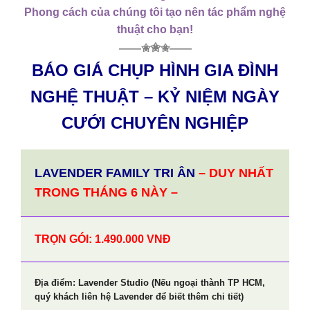
Phong cách của chúng tôi tạo nên tác phẩm nghệ
thuật cho bạn!
✬
——✬
✬——
BÁO GIÁ CHỤP HÌNH GIA ĐÌNH
NGHỆ THUẬT – KỶ NIỆM NGÀY
CƯỚI CHUYÊN NGHIỆP
LAVENDER FAMILY TRI ÂN
– DUY NHẤT
TRONG THÁNG 6 NÀY –
TRỌN GÓI: 1.490.000 VNĐ
Địa điểm: Lavender Studio (Nếu ngoại thành TP HCM,
quý khách liên hệ Lavender để biết thêm chi tiết)