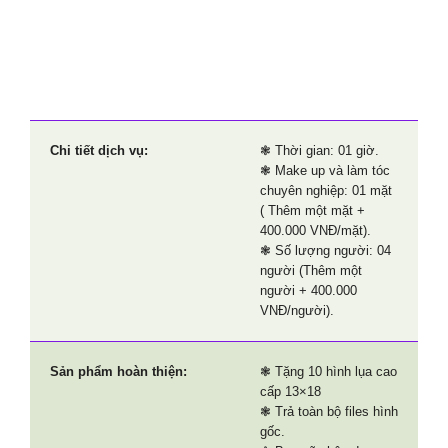
Chi tiết dịch vụ:
❃ Thời gian: 01 giờ.
❃
Make up và làm tóc
chuyên nghiệp: 01 mặt
( Thêm một mặt +
400.000 VNĐ/mặt).
❃ Số lượng người: 04
người (Thêm một
người + 400.000
VNĐ/người).
Sản phẩm hoàn thiện:
❃ Tặng 10 hình lụa cao
cấp 13×18
❃ Trả toàn bộ files hình
gốc.