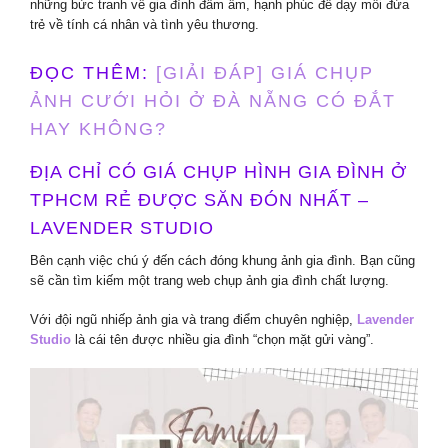
những bức tranh về gia đình đầm ấm, hạnh phúc để dạy mỗi đứa
trẻ về tính cá nhân và tình yêu thương.
ĐỌC THÊM:
[GIẢI ĐÁP] GIÁ CHỤP
ẢNH CƯỚI HỎI Ở ĐÀ NẴNG CÓ ĐẮT
HAY KHÔNG?
ĐỊA CHỈ CÓ GIÁ CHỤP HÌNH GIA ĐÌNH Ở
TPHCM RẺ ĐƯỢC SĂN ĐÓN NHẤT –
LAVENDER STUDIO
Bên cạnh việc chú ý đến cách đóng khung ảnh gia đình. Bạn cũng
sẽ cần tìm kiếm một trang web chụp ảnh gia đình chất lượng.
Với đội ngũ nhiếp ảnh gia và trang điểm chuyên nghiệp,
Lavender
Studio
là cái tên được nhiều gia đình “chọn mặt gửi vàng”.