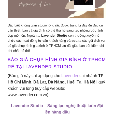
Đặc biệt không gian studio rộng rãi, được trang bị đầy đủ đạo cụ
cần thiết, bạn và gia đình có thể tha hồ sáng tạo những bức ảnh
đẹp mê hồn. Ngoài ra,
Lavender Studio
còn thường xuyên tổ
chức các hoạt động tư vấn khách hàng và đưa ra các gói dịch vụ
có giá chụp hình gia đình ở TPHCM ưu đãi giúp bạn tiết kiệm chi
phí nhất có thể.
BÁO GIÁ CHỤP HÌNH GIA ĐÌNH Ở TPHCM
RẺ TẠI LAVENDER STUDIO
(Báo giá này chỉ áp dụng cho
Lavender
chi nhánh
TP
Hồ Chí Minh
,
Đà Lạt
,
Đà Nẵng, Huế
. Tại
Hà Nội
, quý
khách vui lòng truy cập website:
www.lavender.com.vn)
Lavender Studio – Sáng tạo nghệ thuật luôn đặt
lên hàng đầu