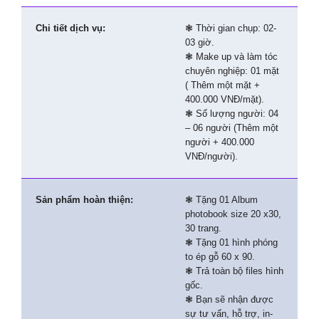
Chi tiết dịch vụ:
❃ Thời gian chụp: 02-
03 giờ.
❃
Make up và làm tóc
chuyên nghiệp: 01 mặt
( Thêm một mặt +
400.000 VNĐ/mặt).
❃ Số lượng người: 04
– 06 người (Thêm một
người + 400.000
VNĐ/người).
Sản phẩm hoàn thiện:
❃ Tặng 01 Album
photobook size 20 x30,
30 trang.
❃ Tặng 01 hình phóng
to ép gỗ 60 x 90.
❃ Trả toàn bộ files hình
gốc.
❃ Bạn sẽ nhận được
sự tư vấn, hỗ trợ, in-