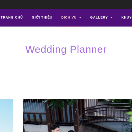
TRANG CHỦ
GIỚI THIỆU
DỊCH VỤ
GALLERY
KHUY
Wedding Planner