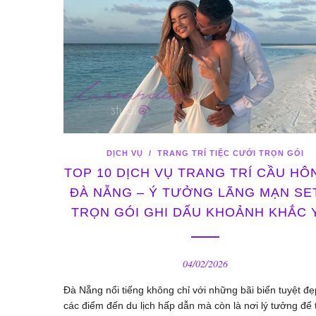
DỊCH VỤ
/
TRANG TRÍ TIỆC CƯỚI TRỌN GÓI
TOP 10 DỊCH VỤ TRANG TRÍ CẦU HÔN
ĐÀ NẴNG – Ý TƯỞNG LÃNG MẠN SE
TRỌN GÓI GHI DẤU KHOẢNH KHẮC 
04/02/2026
Đà Nẵng nổi tiếng không chỉ với những bãi biển tuyệt đẹ
các điểm đến du lịch hấp dẫn mà còn là nơi lý tưởng để 