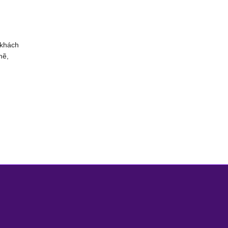
 khách
mẽ,