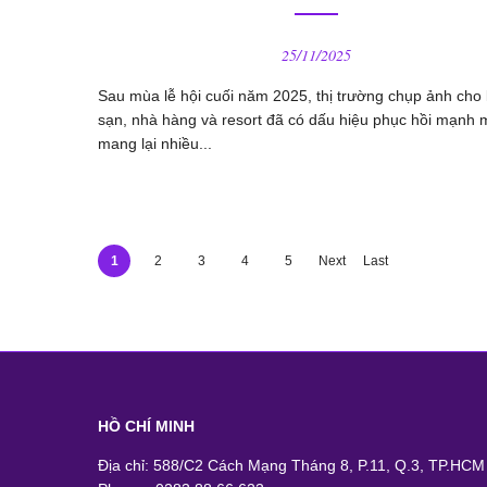
25/11/2025
Sau mùa lễ hội cuối năm 2025, thị trường chụp ảnh cho
sạn, nhà hàng và resort đã có dấu hiệu phục hồi mạnh 
mang lại nhiều...
1
2
3
4
5
Next
Last
›
»
HỒ CHÍ MINH
Địa chỉ: 588/C2 Cách Mạng Tháng 8, P.11, Q.3, TP.HCM