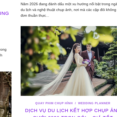
Năm 2026 đang đánh dấu một xu hướng nổi bật trong ng
du lịch và nghệ thuật chụp ảnh, nơi mà các cặp đôi không 
UNG
đơn thuần thực...
6
rong
nh
QUAY PHIM CHỤP HÌNH
/
WEDDING PLANNER
DỊCH VỤ DU LỊCH KẾT HỢP CHỤP Ả