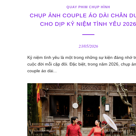
QUAY PHIM CHỤP HÌNH
CHỤP ẢNH COUPLE ÁO DÀI CHÂN D
CHO DỊP KỶ NIỆM TÌNH YÊU 202
23/05/2026
Kỷ niệm tình yêu là một trong những sự kiện đáng nhớ t
cuộc đời mỗi cặp đôi. Đặc biệt, trong năm 2026, chụp ả
couple áo dài...