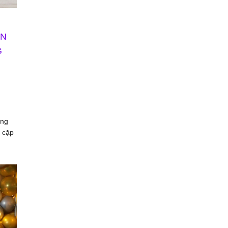
ÊN
G
ông
c cặp