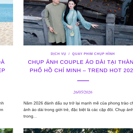
DỊCH VỤ
/
QUAY PHIM CHỤP HÌNH
ĐÀ
CHỤP ẢNH COUPLE ÁO DÀI TẠI THÀ
ẸP
PHỐ HỒ CHÍ MINH – TREND HOT 20
26/05/2026
nh
Năm 2026 đánh dấu sự trở lại mạnh mẽ của phong trào c
ên
ảnh áo dài trong giới trẻ, đặc biệt là các cặp đôi. Chụp ản
trong...