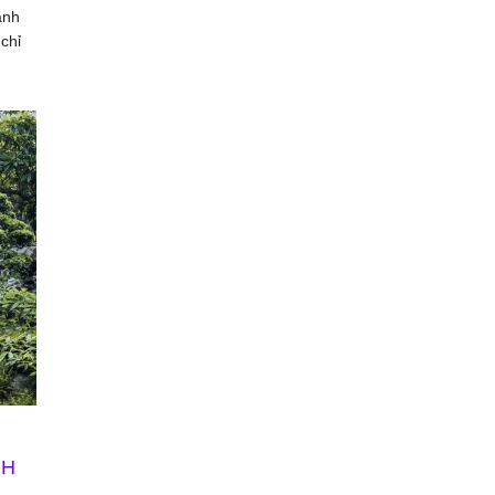
ành
chỉ
NH