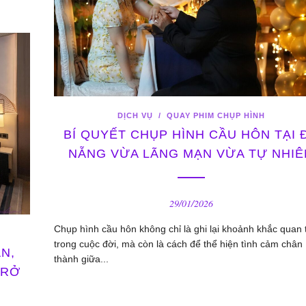
DỊCH VỤ
/
QUAY PHIM CHỤP HÌNH
BÍ QUYẾT CHỤP HÌNH CẦU HÔN TẠI 
NẴNG VỪA LÃNG MẠN VỪA TỰ NHIÊ
29/01/2026
Chụp hình cầu hôn không chỉ là ghi lại khoảnh khắc quan 
trong cuộc đời, mà còn là cách để thể hiện tình cảm chân
N,
thành giữa...
TRỞ