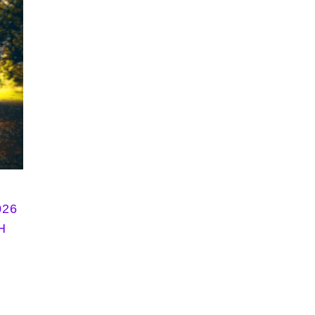
026
H