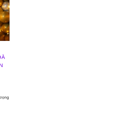
ĐÀ
N
trọng