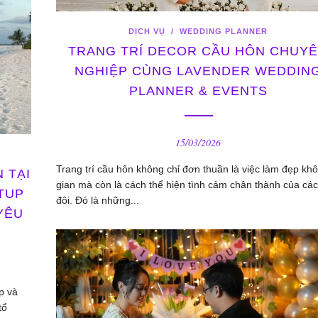
DỊCH VỤ
/
WEDDING PLANNER
TRANG TRÍ DECOR CẦU HÔN CHUY
NGHIỆP CÙNG LAVENDER WEDDIN
PLANNER & EVENTS
15/03/2026
Trang trí cầu hôn không chỉ đơn thuần là việc làm đẹp kh
 TẠI
gian mà còn là cách thể hiện tình cảm chân thành của cá
TUP
đôi. Đó là những...
YÊU
p và
tổ