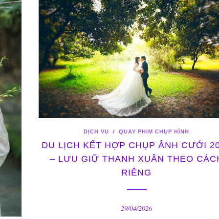
DỊCH VỤ
/
QUAY PHIM CHỤP HÌNH
DU LỊCH KẾT HỢP CHỤP ẢNH CƯỚI 2
– LƯU GIỮ THANH XUÂN THEO CÁC
RIÊNG
29/04/2026