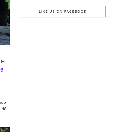
LIKE US ON FACEBOOK
NH
26
hụp
h đôi