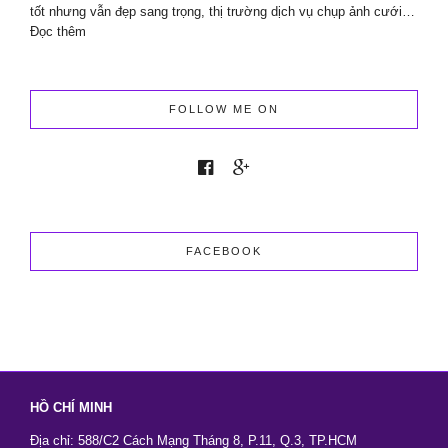
Events
tốt nhưng vẫn đẹp sang trọng, thị trường dịch vụ chụp ảnh cưới…
:
Đọc thêm
Chụp
Ảnh
Cưới
2026
FOLLOW ME ON
Giá
Tốt
Nhưng
Vẫn
Đẹp
Sang
Trọng
FACEBOOK
HỒ CHÍ MINH
Địa chỉ: 588/C2 Cách Mạng Tháng 8, P.11, Q.3, TP.HCM