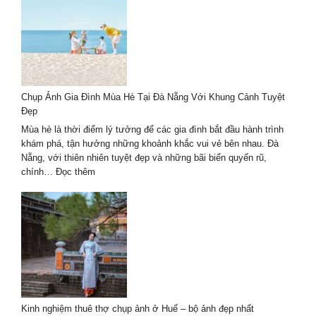
Chụp Ảnh Gia Đình Mùa Hè Tại Đà Nẵng Với Khung Cảnh Tuyệt
Đẹp
Mùa hè là thời điểm lý tưởng để các gia đình bắt đầu hành trình
khám phá, tận hưởng những khoảnh khắc vui vẻ bên nhau. Đà
Nẵng, với thiên nhiên tuyệt đẹp và những bãi biển quyến rũ,
:
chính…
Đọc thêm
Chụp
Ảnh
Gia
Đình
Mùa
Hè
Tại
Đà
Nẵng
Kinh nghiệm thuê thợ chụp ảnh ở Huế – bộ ảnh đẹp nhất
Với