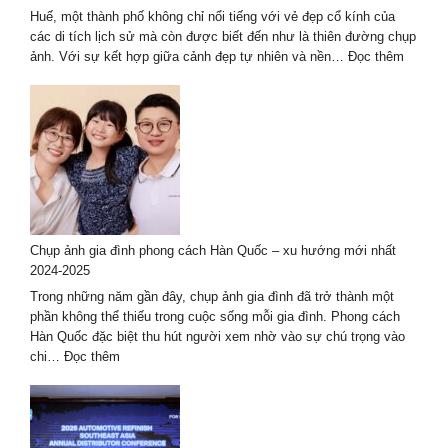
Khung
Huế, một thành phố không chỉ nổi tiếng với vẻ đẹp cổ kính của
Cảnh
các di tích lịch sử mà còn được biết đến như là thiên đường chụp
Tuyệt
:
ảnh. Với sự kết hợp giữa cảnh đẹp tự nhiên và nền…
Đọc thêm
Đẹp
Kinh
nghiệm
thuê
thợ
chụp
ảnh
ở
Huế
–
Chụp ảnh gia đình phong cách Hàn Quốc – xu hướng mới nhất
bộ
2024-2025
ảnh
đẹp
Trong những năm gần đây, chụp ảnh gia đình đã trở thành một
nhất
phần không thể thiếu trong cuộc sống mỗi gia đình. Phong cách
Hàn Quốc đặc biệt thu hút người xem nhờ vào sự chú trọng vào
:
chi…
Đọc thêm
Chụp
ảnh
gia
đình