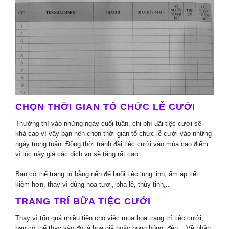
CHỌN THỜI GIAN TỔ CHỨC LỄ CƯỚI
Thường thì vào những ngày cuối tuần, chi phí đãi tiệc cưới sẽ
khá cao vì vậy bạn nên chọn thời gian tổ chức lễ cưới vào những
ngày trong tuần. Đồng thời tránh đãi tiệc cưới vào mùa cao điểm
vì lúc này giá các dịch vụ sẽ tăng rất cao.
Bạn có thể trang trí bằng nến để buổi tiệc lung linh, ấm áp tiết
kiệm hơn, thay vì dùng hoa tươi, pha lê, thủy tinh,..
TRANG TRÍ BỮA TIỆC CƯỚI
Thay vì tốn quá nhiều tiền cho việc mua hoa trang trí tiệc cưới,
bạn có thể thay vào đó là hoa giả hoặc bong bóng, đèn,.. Về phần