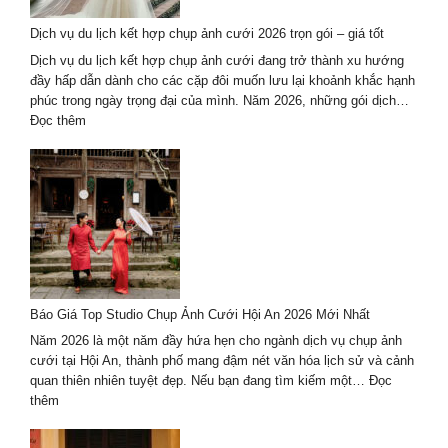
–
Dịch vụ du lịch kết hợp chụp ảnh cưới 2026 trọn gói – giá tốt
lưu
giữ
Dịch vụ du lịch kết hợp chụp ảnh cưới đang trở thành xu hướng
thanh
đầy hấp dẫn dành cho các cặp đôi muốn lưu lại khoảnh khắc hạnh
xuân
phúc trong ngày trọng đại của mình. Năm 2026, những gói dịch…
theo
:
Đọc thêm
cách
Dịch
riêng
vụ
du
lịch
kết
hợp
chụp
ảnh
cưới
Báo Giá Top Studio Chụp Ảnh Cưới Hội An 2026 Mới Nhất
2026
trọn
Năm 2026 là một năm đầy hứa hẹn cho ngành dịch vụ chụp ảnh
gói
cưới tại Hội An, thành phố mang đậm nét văn hóa lịch sử và cảnh
–
quan thiên nhiên tuyệt đẹp. Nếu bạn đang tìm kiếm một…
Đọc
giá
:
thêm
tốt
Báo
Giá