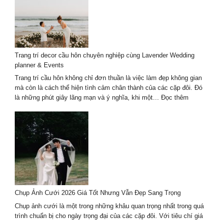
ngoại
cảnh:
Mẹo
chọn
background
Trang trí decor cầu hôn chuyên nghiệp cùng Lavender Wedding
và
planner & Events
ánh
sáng
Trang trí cầu hôn không chỉ đơn thuần là việc làm đẹp không gian
mà còn là cách thể hiện tình cảm chân thành của các cặp đôi. Đó
:
là những phút giây lãng mạn và ý nghĩa, khi một…
Đọc thêm
Trang
trí
decor
cầu
hôn
chuyên
nghiệp
cùng
Lavender
Chụp Ảnh Cưới 2026 Giá Tốt Nhưng Vẫn Đẹp Sang Trọng
Wedding
planner
Chụp ảnh cưới là một trong những khâu quan trọng nhất trong quá
&
trình chuẩn bị cho ngày trọng đại của các cặp đôi. Với tiêu chí giá