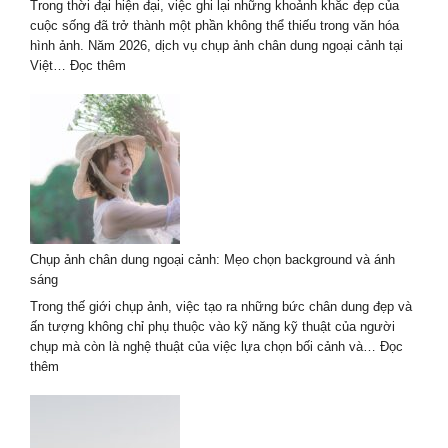
đẹp
Trong thời đại hiện đại, việc ghi lại những khoảnh khắc đẹp của
&
cuộc sống đã trở thành một phần không thể thiếu trong văn hóa
uy
hình ảnh. Năm 2026, dịch vụ chụp ảnh chân dung ngoại cảnh tại
tín
:
Việt…
Đọc thêm
Dịch
vụ
chụp
ảnh
chân
dung
ngoại
cảnh
2026
Chụp ảnh chân dung ngoại cảnh: Mẹo chọn background và ánh
–
sáng
Tự
nhiên
Trong thế giới chụp ảnh, việc tạo ra những bức chân dung đẹp và
nghệ
ấn tượng không chỉ phụ thuộc vào kỹ năng kỹ thuật của người
thuật
chụp mà còn là nghệ thuật của việc lựa chọn bối cảnh và…
Đọc
:
thêm
Chụp
ảnh
chân
dung