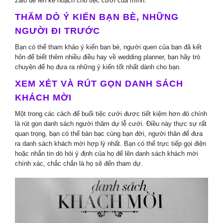
zalo để lên kế hoạch cho tiệc cưới của mình.
THĂM DÒ Ý KIẾN BẠN BÈ, NHỮNG
NGƯỜI ĐI TRƯỚC
Bạn có thể tham khảo ý kiến bạn bè, người quen của bạn đã kết
hôn để biết thêm nhiều điều hay về wedding planner, bạn hãy trò
chuyện để họ đưa ra những ý kiến tốt nhất dành cho bạn.
XEM XÉT VÀ RÚT GỌN DANH SÁCH
KHÁCH MỜI
Một trong các cách để buổi tiệc cưới được tiết kiệm hơn đó chính
là rút gọn danh sách người thăm dự lễ cưới. Điều này thực sự rất
quan trọng, bạn có thể bàn bạc cùng bạn đời, người thân để đưa
ra danh sách khách mời hợp lý nhất. Bạn có thể trực tiếp gọi điện
hoặc nhắn tin dò hỏi ý định của họ để lên danh sách khách mời
chính xác, chắc chắn là họ sẽ đến tham dự.