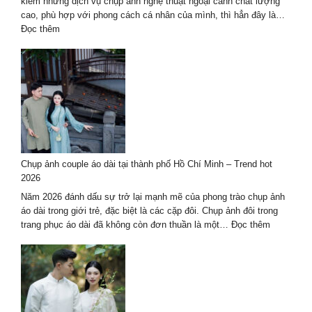
Nẵng
kiếm những dịch vụ chụp ảnh nghệ thuật ngoại cảnh chất lượng
Chất
cao, phù hợp với phong cách cá nhân của mình, thì hẳn đây là…
Lượng
:
Đọc thêm
Hàng
Dịch
Đầu
vụ
2027
chụp
ảnh
nghệ
thuật
hè
2026
–
Chụp ảnh couple áo dài tại thành phố Hồ Chí Minh – Trend hot
trọn
2026
gói
cao
Năm 2026 đánh dấu sự trở lại mạnh mẽ của phong trào chụp ảnh
cấp
áo dài trong giới trẻ, đặc biệt là các cặp đôi. Chụp ảnh đôi trong
:
trang phục áo dài đã không còn đơn thuần là một…
Đọc thêm
Chụp
ảnh
couple
áo
dài
tại