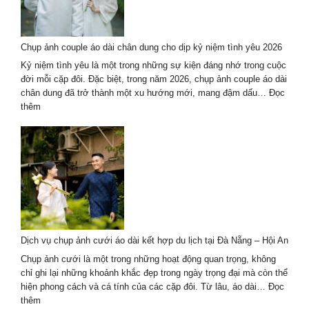
thành
phố
Hồ
Chụp ảnh couple áo dài chân dung cho dịp kỷ niệm tình yêu 2026
Chí
Minh
Kỷ niệm tình yêu là một trong những sự kiện đáng nhớ trong cuộc
–
đời mỗi cặp đôi. Đặc biệt, trong năm 2026, chụp ảnh couple áo dài
Trend
chân dung đã trở thành một xu hướng mới, mang đậm dấu…
Đọc
hot
:
thêm
2026
Chụp
ảnh
couple
áo
dài
chân
dung
cho
dịp
Dịch vụ chụp ảnh cưới áo dài kết hợp du lịch tại Đà Nẵng – Hội An
kỷ
niệm
Chụp ảnh cưới là một trong những hoạt động quan trọng, không
tình
chỉ ghi lại những khoảnh khắc đẹp trong ngày trọng đại mà còn thể
yêu
hiện phong cách và cá tính của các cặp đôi. Từ lâu, áo dài…
Đọc
2026
:
thêm