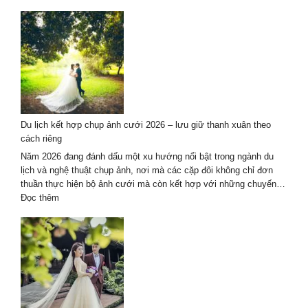
Dịch
vụ
chụp
ảnh
cưới
áo
dài
kết
hợp
Du lịch kết hợp chụp ảnh cưới 2026 – lưu giữ thanh xuân theo
du
cách riêng
lịch
tại
Năm 2026 đang đánh dấu một xu hướng nổi bật trong ngành du
Đà
lịch và nghệ thuật chụp ảnh, nơi mà các cặp đôi không chỉ đơn
Nẵng
thuần thực hiện bộ ảnh cưới mà còn kết hợp với những chuyến…
–
:
Đọc thêm
Hội
Du
An
lịch
kết
hợp
chụp
ảnh
cưới
2026