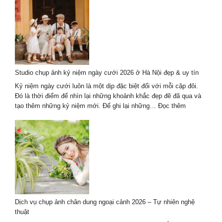
Top
Studio
Chụp
Ảnh
Cưới
Hội
An
Studio chụp ảnh kỷ niệm ngày cưới 2026 ở Hà Nội đẹp & uy tín
2026
Mới
Kỷ niệm ngày cưới luôn là một dịp đặc biệt đối với mỗi cặp đôi.
Nhất
Đó là thời điểm để nhìn lại những khoảnh khắc đẹp đẽ đã qua và
:
tạo thêm những kỷ niệm mới. Để ghi lại những…
Đọc thêm
Studio
chụp
ảnh
kỷ
niệm
ngày
cưới
2026
ở
Dịch vụ chụp ảnh chân dung ngoại cảnh 2026 – Tự nhiên nghệ
Hà
thuật
Nội