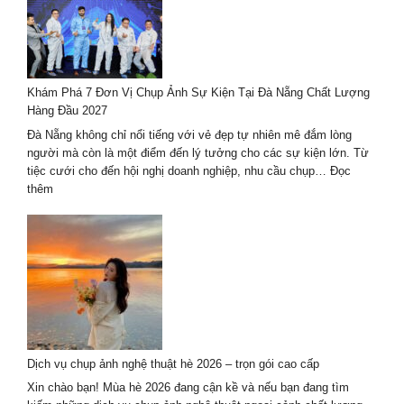
phong
cách
Hàn
Quốc
–
Khám Phá 7 Đơn Vị Chụp Ảnh Sự Kiện Tại Đà Nẵng Chất Lượng
xu
Hàng Đầu 2027
hướng
mới
Đà Nẵng không chỉ nổi tiếng với vẻ đẹp tự nhiên mê đắm lòng
nhất
người mà còn là một điểm đến lý tưởng cho các sự kiện lớn. Từ
2024-
tiệc cưới cho đến hội nghị doanh nghiệp, nhu cầu chụp…
Đọc
2025
:
thêm
Khám
Phá
7
Đơn
Vị
Chụp
Ảnh
Sự
Kiện
Dịch vụ chụp ảnh nghệ thuật hè 2026 – trọn gói cao cấp
Tại
Đà
Xin chào bạn! Mùa hè 2026 đang cận kề và nếu bạn đang tìm