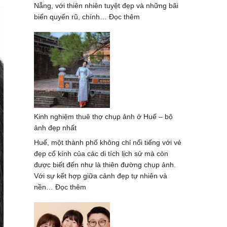
Nẵng, với thiên nhiên tuyệt đẹp và những bãi
:
biển quyến rũ, chính…
Đọc thêm
Chụp
Ảnh
Gia
Đình
Mùa
Hè
Tại
Đà
Kinh nghiệm thuê thợ chụp ảnh ở Huế – bộ
Nẵng
ảnh đẹp nhất
Với
Khung
Huế, một thành phố không chỉ nổi tiếng với vẻ
Cảnh
đẹp cổ kính của các di tích lịch sử mà còn
Tuyệt
được biết đến như là thiên đường chụp ảnh.
Đẹp
Với sự kết hợp giữa cảnh đẹp tự nhiên và
:
nền…
Đọc thêm
Kinh
nghiệm
thuê