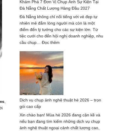
Khám Phá 7 Đơn Vị Chụp Ảnh Sự Kiện Tại
–
Đà Nẵng Chất Lượng Hàng Đầu 2027
xu
hướng
Đà Nẵng không chỉ nổi tiếng với vẻ đẹp tự
mới
nhiên mê đắm lòng người mà còn là một
nhất
điểm đến lý tưởng cho các sự kiện lớn. Từ
2024-
tiệc cưới cho đến hội nghị doanh nghiệp, nhu
2025
:
cầu chụp…
Đọc thêm
Khám
Phá
7
Đơn
Vị
Chụp
Ảnh
Sự
Dịch vụ chụp ảnh nghệ thuật hè 2026 – trọn
Kiện
ms
,
gói cao cấp
Tại
ời
Đà
Xin chào bạn! Mùa hè 2026 đang cận kề và
Nẵng
nếu bạn đang tìm kiếm những dịch vụ chụp
Chất
ảnh nghệ thuật ngoại cảnh chất lượng cao,