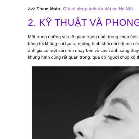
>>> Tham khảo:
Giá rẻ chụp ảnh áo dài tại Hà Nội
2. KỸ THUẬT VÀ PHON
Một trong những yếu tố quan trọng nhất trong chụp ảnh 
bóng tối không chỉ tạo ra những hình khối nổi bật mà cò
ảnh gia có một cái nhìn nhạy bén về cách ánh sáng thay
khung hình cũng rất quan trọng, qua đó người chụp có t