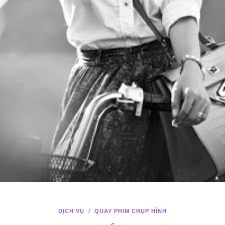
DỊCH VỤ
/
QUAY PHIM CHỤP HÌNH