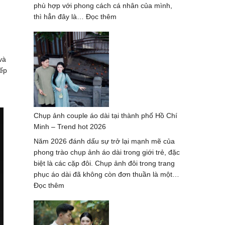
Lượng
phù hợp với phong cách cá nhân của mình,
Hàng
:
thì hẳn đây là…
Đọc thêm
Đầu
Dịch
2027
vụ
chụp
và
ảnh
iếp
nghệ
thuật
hè
2026
Chụp ảnh couple áo dài tại thành phố Hồ Chí
–
Minh – Trend hot 2026
trọn
gói
Năm 2026 đánh dấu sự trở lại mạnh mẽ của
cao
phong trào chụp ảnh áo dài trong giới trẻ, đặc
cấp
biệt là các cặp đôi. Chụp ảnh đôi trong trang
phục áo dài đã không còn đơn thuần là một…
:
Đọc thêm
Chụp
ảnh
couple