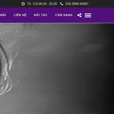
T2 - CN 08.30 - 20:30
028 3886 66887
 MÃI
LIÊN HỆ
ĐỐI TÁC
CẨM NANG