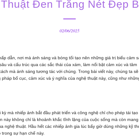
huật Đen Trắng Nét Đẹp Bí
02/06/2025
hấp dẫn, nơi mà ánh sáng và bóng tối tạo nên những giá trị biểu cảm 
u sâu và cấu trúc qua các sắc thái của xám, làm nổi bật cảm xúc và tâm
ách mà ánh sáng tương tác với chúng. Trong bài viết này, chúng ta sẽ
ơng pháp bố cục, cảm xúc và ý nghĩa của nghệ thuật này, cũng như nhữn
 kỳ mà nhiếp ảnh bắt đầu phát triển và công nghệ chỉ cho phép tái tạo
n này không chỉ là khoảnh khắc tĩnh lặng của cuộc sống mà còn mang
a nghệ thuật. Hầu hết các nhiếp ảnh gia lúc bấy giờ dùng những kỹ th
ẹp trong sự hạn chế này.