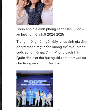
thợ
chụp
ảnh
ở
Huế
Chụp ảnh gia đình phong cách Hàn Quốc –
–
xu hướng mới nhất 2024-2025
bộ
ảnh
Trong những năm gần đây, chụp ảnh gia đình
đẹp
đã trở thành một phần không thể thiếu trong
nhất
cuộc sống mỗi gia đình. Phong cách Hàn
Quốc đặc biệt thu hút người xem nhờ vào sự
:
chú trọng vào chi…
Đọc thêm
Chụp
ảnh
gia
đình
phong
cách
Hàn
Quốc