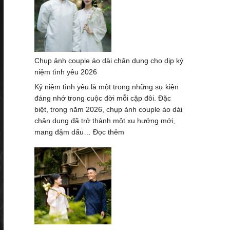
áo
dài
tại
thành
phố
Chụp ảnh couple áo dài chân dung cho dịp kỷ
Hồ
niệm tình yêu 2026
Chí
Minh
Kỷ niệm tình yêu là một trong những sự kiện
–
đáng nhớ trong cuộc đời mỗi cặp đôi. Đặc
Trend
biệt, trong năm 2026, chụp ảnh couple áo dài
hot
chân dung đã trở thành một xu hướng mới,
2026
:
mang đậm dấu…
Đọc thêm
Chụp
ảnh
couple
áo
dài
chân
dung
cho