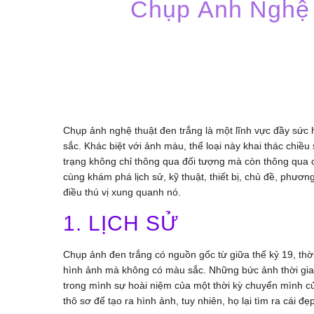
Chụp Ảnh Nghệ T
Chụp ảnh nghệ thuật đen trắng là một lĩnh vực đầy sức 
sắc. Khác biệt với ảnh màu, thể loại này khai thác chiề
trạng không chỉ thông qua đối tượng mà còn thông qua c
cùng khám phá lịch sử, kỹ thuật, thiết bị, chủ đề, phư
điều thú vị xung quanh nó.
1. LỊCH SỬ
Chụp ảnh đen trắng có nguồn gốc từ giữa thế kỷ 19, thời
hình ảnh mà không có màu sắc. Những bức ảnh thời gia
trong mình sự hoài niệm của một thời kỳ chuyển mình củ
thô sơ để tạo ra hình ảnh, tuy nhiên, họ lại tìm ra cái đ