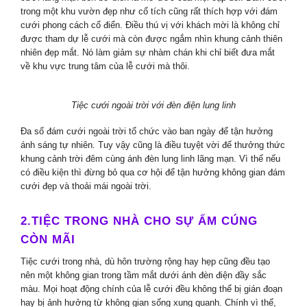
trong một khu vườn đẹp như cổ tích cũng rất thích hợp với đám
cưới phong cách cổ điển. Điều thú vị với khách mời là không chỉ
được tham dự lễ cưới mà còn được ngắm nhìn khung cảnh thiên
nhiên đẹp mắt. Nó làm giảm sự nhàm chán khi chỉ biết đưa mắt
về khu vực trung tâm của lễ cưới mà thôi.
Tiệc cưới ngoài trời với đèn điện lung linh
Đa số đám cưới ngoài trời tổ chức vào ban ngày để tận hưởng
ánh sáng tự nhiên. Tuy vậy cũng là điều tuyệt vời để thưởng thức
khung cảnh trời đêm cùng ánh đèn lung linh lãng mạn. Vì thế nếu
có điều kiện thì đừng bỏ qua cơ hội để tận hưởng không gian đám
cưới đẹp và thoải mái ngoài trời.
2.TIỆC TRONG NHÀ CHO SỰ ẤM CÚNG
CÒN MÃI
Tiệc cưới trong nhà, dù hôn trường rộng hay hẹp cũng đều tạo
nên một không gian trong tầm mắt dưới ánh đèn điện đầy sắc
màu. Mọi hoạt động chính của lễ cưới đều không thể bị gián đoạn
hay bị ảnh hưởng từ không gian sống xung quanh. Chính vì thế,