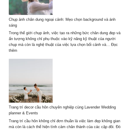
ngoại
cảnh
2026
Chụp ảnh chân dung ngoại cảnh: Mẹo chọn background và ánh
–
sáng
Tự
nhiên
Trong thế giới chụp ảnh, việc tạo ra những bức chân dung đẹp và
nghệ
ấn tượng không chỉ phụ thuộc vào kỹ năng kỹ thuật của người
thuật
chụp mà còn là nghệ thuật của việc lựa chọn bối cảnh và…
Đọc
:
thêm
Chụp
ảnh
chân
dung
ngoại
cảnh:
Mẹo
chọn
background
Trang trí decor cầu hôn chuyên nghiệp cùng Lavender Wedding
và
planner & Events
ánh
sáng
Trang trí cầu hôn không chỉ đơn thuần là việc làm đẹp không gian
mà còn là cách thể hiện tình cảm chân thành của các cặp đôi. Đó