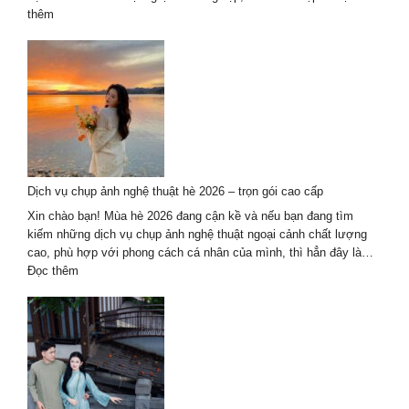
2025
:
thêm
Khám
Phá
7
Đơn
Vị
Chụp
Ảnh
Sự
Kiện
Dịch vụ chụp ảnh nghệ thuật hè 2026 – trọn gói cao cấp
Tại
Đà
Xin chào bạn! Mùa hè 2026 đang cận kề và nếu bạn đang tìm
Nẵng
kiếm những dịch vụ chụp ảnh nghệ thuật ngoại cảnh chất lượng
Chất
cao, phù hợp với phong cách cá nhân của mình, thì hẳn đây là…
Lượng
:
Đọc thêm
Hàng
Dịch
Đầu
vụ
2027
chụp
ảnh
nghệ
thuật
hè