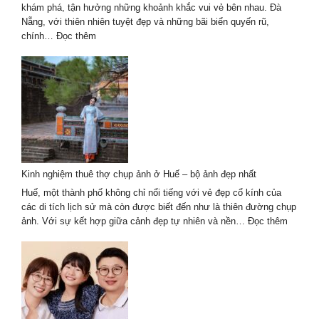
khám phá, tận hưởng những khoảnh khắc vui vẻ bên nhau. Đà
Nẵng, với thiên nhiên tuyệt đẹp và những bãi biển quyến rũ,
:
chính…
Đọc thêm
Chụp
Ảnh
Gia
Đình
Mùa
Hè
Tại
Đà
Nẵng
Kinh nghiệm thuê thợ chụp ảnh ở Huế – bộ ảnh đẹp nhất
Với
Khung
Huế, một thành phố không chỉ nổi tiếng với vẻ đẹp cổ kính của
Cảnh
các di tích lịch sử mà còn được biết đến như là thiên đường chụp
Tuyệt
:
ảnh. Với sự kết hợp giữa cảnh đẹp tự nhiên và nền…
Đọc thêm
Đẹp
Kinh
nghiệm
thuê
thợ
chụp
ảnh