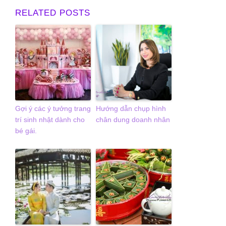
RELATED POSTS
Gợi ý các ý tưởng trang
Hướng dẫn chụp hình
trí sinh nhật dành cho
chân dung doanh nhân
bé gái.