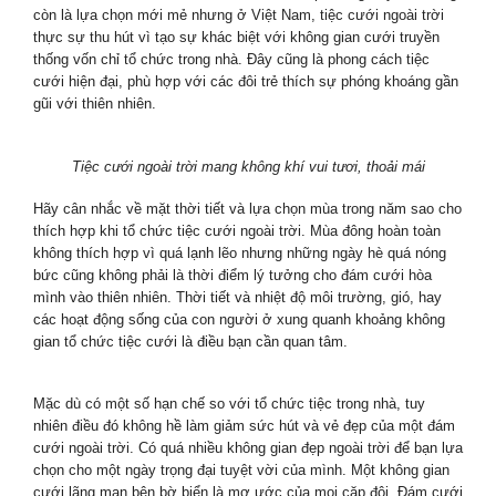
còn là lựa chọn mới mẻ nhưng ở Việt Nam, tiệc cưới ngoài trời
thực sự thu hút vì tạo sự khác biệt với không gian cưới truyền
thống vốn chỉ tổ chức trong nhà. Đây cũng là phong cách tiệc
cưới hiện đại, phù hợp với các đôi trẻ thích sự phóng khoáng gần
gũi với thiên nhiên.
Tiệc cưới ngoài trời mang không khí vui tươi, thoải mái
Hãy cân nhắc về mặt thời tiết và lựa chọn mùa trong năm sao cho
thích hợp khi tổ chức tiệc cưới ngoài trời. Mùa đông hoàn toàn
không thích hợp vì quá lạnh lẽo nhưng những ngày hè quá nóng
bức cũng không phải là thời điểm lý tưởng cho đám cưới hòa
mình vào thiên nhiên. Thời tiết và nhiệt độ môi trường, gió, hay
các hoạt động sống của con người ở xung quanh khoảng không
gian tổ chức tiệc cưới là điều bạn cần quan tâm.
Mặc dù có một số hạn chế so với tổ chức tiệc trong nhà, tuy
nhiên điều đó không hề làm giảm sức hút và vẻ đẹp của một đám
cưới ngoài trời. Có quá nhiều không gian đẹp ngoài trời để bạn lựa
chọn cho một ngày trọng đại tuyệt vời của mình. Một không gian
cưới lãng mạn bên bờ biển là mơ ước của mọi cặp đôi. Đám cưới