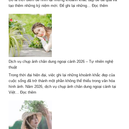
:
tạo thêm những kỷ niệm mới. Để ghi lại những…
Đọc thêm
Studio
chụp
ảnh
kỷ
niệm
ngày
cưới
2026
ở
Dịch vụ chụp ảnh chân dung ngoại cảnh 2026 – Tự nhiên nghệ
Hà
thuật
Nội
đẹp
Trong thời đại hiện đại, việc ghi lại những khoảnh khắc đẹp của
&
cuộc sống đã trở thành một phần không thể thiếu trong văn hóa
uy
hình ảnh. Năm 2026, dịch vụ chụp ảnh chân dung ngoại cảnh tại
tín
:
Việt…
Đọc thêm
Dịch
vụ
chụp
ảnh
chân
dung