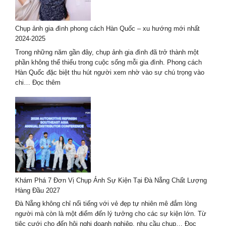
ở
Huế
–
Chụp ảnh gia đình phong cách Hàn Quốc – xu hướng mới nhất
bộ
2024-2025
ảnh
đẹp
Trong những năm gần đây, chụp ảnh gia đình đã trở thành một
nhất
phần không thể thiếu trong cuộc sống mỗi gia đình. Phong cách
Hàn Quốc đặc biệt thu hút người xem nhờ vào sự chú trọng vào
:
chi…
Đọc thêm
Chụp
ảnh
gia
đình
phong
cách
Hàn
Quốc
–
Khám Phá 7 Đơn Vị Chụp Ảnh Sự Kiện Tại Đà Nẵng Chất Lượng
xu
Hàng Đầu 2027
hướng
mới
Đà Nẵng không chỉ nổi tiếng với vẻ đẹp tự nhiên mê đắm lòng
nhất
người mà còn là một điểm đến lý tưởng cho các sự kiện lớn. Từ
2024-
tiệc cưới cho đến hội nghị doanh nghiệp, nhu cầu chụp…
Đọc