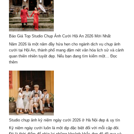
lịch
kết
hợp
chụp
ảnh
cưới
Báo Giá Top Studio Chụp Ảnh Cưới Hội An 2026 Mới Nhất
2026
trọn
Năm 2026 là một năm đầy hứa hẹn cho ngành dịch vụ chụp ảnh
gói
cưới tại Hội An, thành phố mang đậm nét văn hóa lịch sử và cảnh
–
quan thiên nhiên tuyệt đẹp. Nếu bạn đang tìm kiếm một…
Đọc
giá
:
thêm
tốt
Báo
Giá
Top
Studio
Chụp
Ảnh
Cưới
Hội
An
Studio chụp ảnh kỷ niệm ngày cưới 2026 ở Hà Nội đẹp & uy tín
2026
Mới
Kỷ niệm ngày cưới luôn là một dịp đặc biệt đối với mỗi cặp đôi.
Nhất
Đó là thời điểm để nhìn lại những khoảnh khắc đẹp đẽ đã qua và