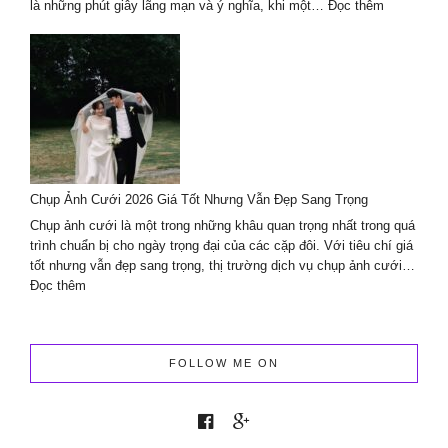
:
là những phút giây lãng mạn và ý nghĩa, khi một…
Đọc thêm
Trang
trí
decor
cầu
hôn
chuyên
nghiệp
cùng
Lavender
Chụp Ảnh Cưới 2026 Giá Tốt Nhưng Vẫn Đẹp Sang Trọng
Wedding
planner
Chụp ảnh cưới là một trong những khâu quan trọng nhất trong quá
&
trình chuẩn bị cho ngày trọng đại của các cặp đôi. Với tiêu chí giá
Events
tốt nhưng vẫn đẹp sang trọng, thị trường dịch vụ chụp ảnh cưới…
:
Đọc thêm
Chụp
Ảnh
Cưới
2026
FOLLOW ME ON
Giá
Tốt
Nhưng
Vẫn