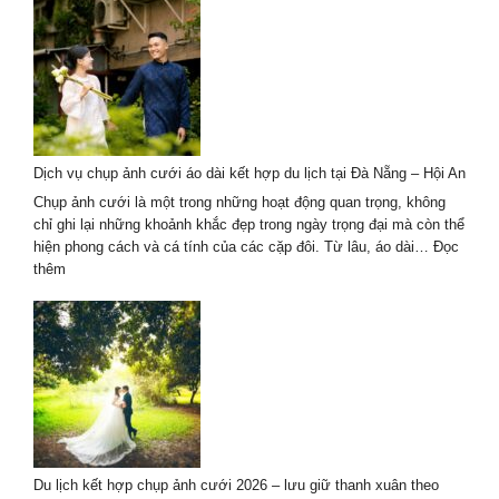
ảnh
couple
áo
dài
chân
dung
cho
dịp
Dịch vụ chụp ảnh cưới áo dài kết hợp du lịch tại Đà Nẵng – Hội An
kỷ
niệm
Chụp ảnh cưới là một trong những hoạt động quan trọng, không
tình
chỉ ghi lại những khoảnh khắc đẹp trong ngày trọng đại mà còn thể
yêu
hiện phong cách và cá tính của các cặp đôi. Từ lâu, áo dài…
Đọc
2026
:
thêm
Dịch
vụ
chụp
ảnh
cưới
áo
dài
kết
hợp
Du lịch kết hợp chụp ảnh cưới 2026 – lưu giữ thanh xuân theo
du