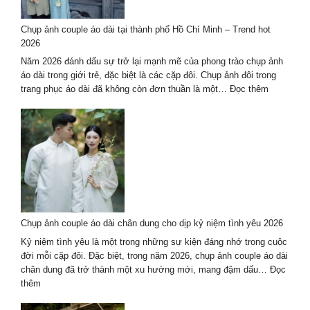
2026
–
Chụp ảnh couple áo dài tại thành phố Hồ Chí Minh – Trend hot
trọn
2026
gói
cao
Năm 2026 đánh dấu sự trở lại mạnh mẽ của phong trào chụp ảnh
cấp
áo dài trong giới trẻ, đặc biệt là các cặp đôi. Chụp ảnh đôi trong
:
trang phục áo dài đã không còn đơn thuần là một…
Đọc thêm
Chụp
ảnh
couple
áo
dài
tại
thành
phố
Hồ
Chụp ảnh couple áo dài chân dung cho dịp kỷ niệm tình yêu 2026
Chí
Minh
Kỷ niệm tình yêu là một trong những sự kiện đáng nhớ trong cuộc
–
đời mỗi cặp đôi. Đặc biệt, trong năm 2026, chụp ảnh couple áo dài
Trend
chân dung đã trở thành một xu hướng mới, mang đậm dấu…
Đọc
hot
:
thêm
2026
Chụp