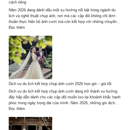
cách riêng
lịch
tại
Năm 2026 đang đánh dấu một xu hướng nổi bật trong ngành du
Đà
lịch và nghệ thuật chụp ảnh, nơi mà các cặp đôi không chỉ đơn
Nẵng
thuần thực hiện bộ ảnh cưới mà còn kết hợp với những chuyến…
–
:
Đọc thêm
Hội
Du
An
lịch
kết
hợp
chụp
ảnh
cưới
2026
–
Dịch vụ du lịch kết hợp chụp ảnh cưới 2026 trọn gói – giá tốt
lưu
giữ
Dịch vụ du lịch kết hợp chụp ảnh cưới đang trở thành xu hướng
thanh
đầy hấp dẫn dành cho các cặp đôi muốn lưu lại khoảnh khắc hạnh
xuân
phúc trong ngày trọng đại của mình. Năm 2026, những gói dịch…
theo
:
Đọc thêm
cách
Dịch
riêng
vụ
du