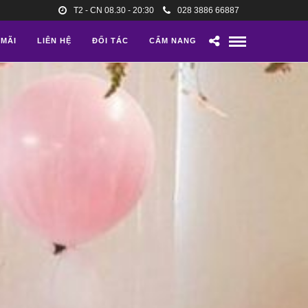
T2 - CN 08.30 - 20:30
028 3886 66887
 MÃI
LIÊN HỆ
ĐỐI TÁC
CẨM NANG