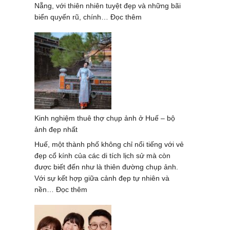
Nẵng, với thiên nhiên tuyệt đẹp và những bãi
:
biển quyến rũ, chính…
Đọc thêm
Chụp
Ảnh
Gia
Đình
Mùa
Hè
Tại
Đà
Kinh nghiệm thuê thợ chụp ảnh ở Huế – bộ
Nẵng
ảnh đẹp nhất
Với
Khung
Huế, một thành phố không chỉ nổi tiếng với vẻ
Cảnh
đẹp cổ kính của các di tích lịch sử mà còn
Tuyệt
được biết đến như là thiên đường chụp ảnh.
Đẹp
Với sự kết hợp giữa cảnh đẹp tự nhiên và
:
nền…
Đọc thêm
Kinh
nghiệm
thuê