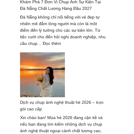
Khám Phá 7 Đơn Vị Chụp Ảnh Sự Kiện Tại
–
Đà Nẵng Chất Lượng Hàng Đầu 2027
xu
hướng
Đà Nẵng không chỉ nổi tiếng với vẻ đẹp tự
mới
nhiên mê đắm lòng người mà còn là một
nhất
điểm đến lý tưởng cho các sự kiện lớn. Từ
2024-
tiệc cưới cho đến hội nghị doanh nghiệp, nhu
2025
:
cầu chụp…
Đọc thêm
Khám
Phá
7
Đơn
Vị
Chụp
Ảnh
Sự
Dịch vụ chụp ảnh nghệ thuật hè 2026 – trọn
Kiện
gói cao cấp
Tại
Đà
Xin chào bạn! Mùa hè 2026 đang cận kề và
Nẵng
nếu bạn đang tìm kiếm những dịch vụ chụp
Chất
ảnh nghệ thuật ngoại cảnh chất lượng cao,