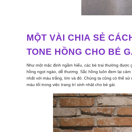
MỘT VÀI CHIA SẺ CÁC
TONE HỒNG CHO BÉ G
Như một mặc định ngầm hiểu, các bé trai thường được g
hồng ngọt ngào, dễ thương. Sắc hồng luôn đem lại cảm gi
nhất với màu trắng, tím và đỏ. Chúng ta cũng có thể sử
màu tối trong việc trang trí sinh nhật cho bé gái.