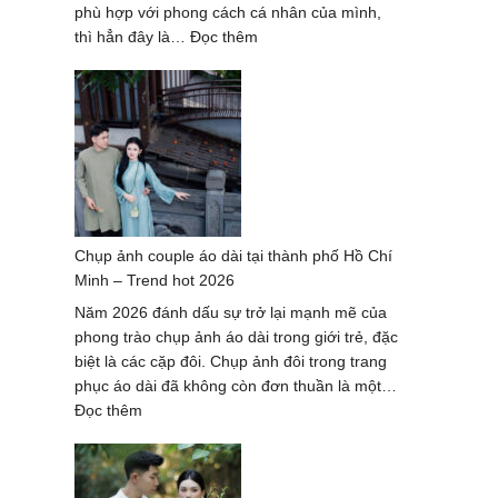
Lượng
phù hợp với phong cách cá nhân của mình,
Hàng
:
thì hẳn đây là…
Đọc thêm
Đầu
Dịch
2027
vụ
chụp
ảnh
nghệ
thuật
hè
2026
Chụp ảnh couple áo dài tại thành phố Hồ Chí
–
Minh – Trend hot 2026
trọn
gói
Năm 2026 đánh dấu sự trở lại mạnh mẽ của
cao
phong trào chụp ảnh áo dài trong giới trẻ, đặc
cấp
biệt là các cặp đôi. Chụp ảnh đôi trong trang
phục áo dài đã không còn đơn thuần là một…
:
Đọc thêm
Chụp
ảnh
couple