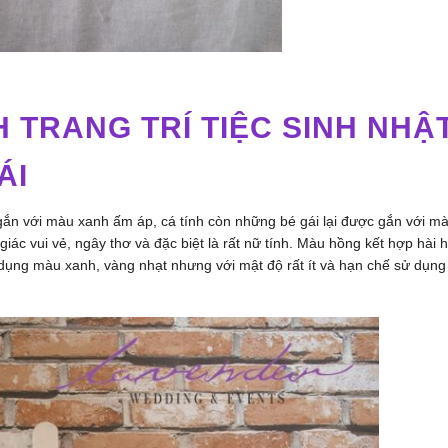
H TRANG TRÍ TIỆC SINH NHẬ
ÁI
ắn với màu xanh ấm áp, cá tính còn những bé gái lại được gắn với m
ác vui vẻ, ngây thơ và đặc biệt là rất nữ tính. Màu hồng kết hợp hài 
 dụng màu xanh, vàng nhạt nhưng với mật độ rất ít và hạn chế sử dụng