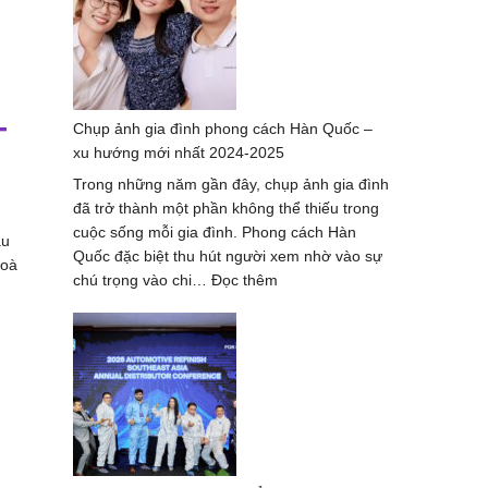
thợ
chụp
ảnh
ở
Huế
Chụp ảnh gia đình phong cách Hàn Quốc –
–
T
xu hướng mới nhất 2024-2025
bộ
ảnh
Trong những năm gần đây, chụp ảnh gia đình
đẹp
đã trở thành một phần không thể thiếu trong
nhất
cuộc sống mỗi gia đình. Phong cách Hàn
àu
Quốc đặc biệt thu hút người xem nhờ vào sự
hoà
:
chú trọng vào chi…
Đọc thêm
Chụp
ảnh
gia
đình
phong
cách
Hàn
Quốc