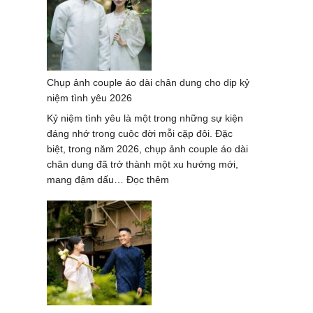
áo
dài
tại
thành
phố
Chụp ảnh couple áo dài chân dung cho dịp kỷ
Hồ
niệm tình yêu 2026
Chí
Minh
Kỷ niệm tình yêu là một trong những sự kiện
–
đáng nhớ trong cuộc đời mỗi cặp đôi. Đặc
Trend
biệt, trong năm 2026, chụp ảnh couple áo dài
hot
chân dung đã trở thành một xu hướng mới,
2026
:
mang đậm dấu…
Đọc thêm
Chụp
ảnh
couple
áo
dài
chân
dung
cho