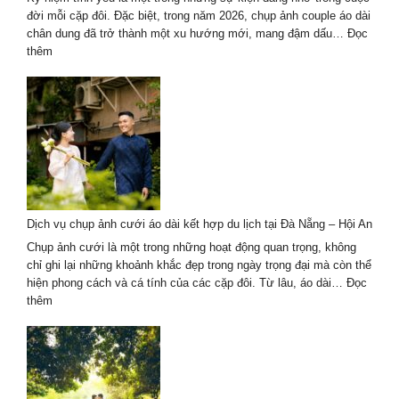
–
đời mỗi cặp đôi. Đặc biệt, trong năm 2026, chụp ảnh couple áo dài
Trend
chân dung đã trở thành một xu hướng mới, mang đậm dấu…
Đọc
hot
:
thêm
2026
Chụp
ảnh
couple
áo
dài
chân
dung
cho
dịp
Dịch vụ chụp ảnh cưới áo dài kết hợp du lịch tại Đà Nẵng – Hội An
kỷ
niệm
Chụp ảnh cưới là một trong những hoạt động quan trọng, không
tình
chỉ ghi lại những khoảnh khắc đẹp trong ngày trọng đại mà còn thể
yêu
hiện phong cách và cá tính của các cặp đôi. Từ lâu, áo dài…
Đọc
2026
:
thêm
Dịch
vụ
chụp
ảnh
cưới