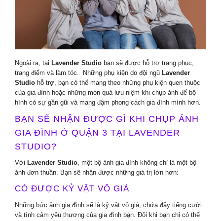
Ngoài ra, tại
Lavender Studio
bạn sẽ được hỗ trợ trang phục,
trang điểm và làm tóc. Những phụ kiện do đội ngũ
Lavender
Studio
hỗ trợ, bạn có thể mang theo những phụ kiện quen thuộc
của gia đình hoặc những món quà lưu niệm khi chụp ảnh để bộ
hình có sự gần gũi và mang đậm phong cách gia đình mình hơn.
BẠN SẼ NHẬN ĐƯỢC GÌ KHI CHỤP ẢNH
GIA ĐÌNH Ở QUẬN 3 TẠI LAVENDER
STUDIO?
Với
Lavender Studio
, một bộ ảnh gia đình không chỉ là một bộ
ảnh đơn thuần. Bạn sẽ nhận được những giá trị lớn hơn:
CÓ ĐƯỢC KỶ VẬT VÔ GIÁ
Những bức ảnh gia đình sẽ là kỷ vật vô giá, chứa đầy tiếng cười
và tình cảm yêu thương của gia đình bạn. Đôi khi bạn chỉ có thể