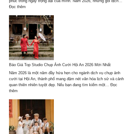
xuân
phúc trong ngày trọng đại của mình. Năm 2026, những gói dịch…
theo
:
Đọc thêm
cách
Dịch
riêng
vụ
du
lịch
kết
hợp
chụp
ảnh
cưới
Báo Giá Top Studio Chụp Ảnh Cưới Hội An 2026 Mới Nhất
2026
trọn
Năm 2026 là một năm đầy hứa hẹn cho ngành dịch vụ chụp ảnh
gói
cưới tại Hội An, thành phố mang đậm nét văn hóa lịch sử và cảnh
–
quan thiên nhiên tuyệt đẹp. Nếu bạn đang tìm kiếm một…
Đọc
giá
:
thêm
tốt
Báo
Giá
Top
Studio
Chụp
Ảnh
Cưới