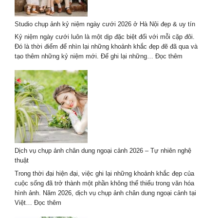
Hội
An
Studio chụp ảnh kỷ niệm ngày cưới 2026 ở Hà Nội đẹp & uy tín
2026
Mới
Kỷ niệm ngày cưới luôn là một dịp đặc biệt đối với mỗi cặp đôi.
Nhất
Đó là thời điểm để nhìn lại những khoảnh khắc đẹp đẽ đã qua và
:
tạo thêm những kỷ niệm mới. Để ghi lại những…
Đọc thêm
Studio
chụp
ảnh
kỷ
niệm
ngày
cưới
2026
ở
Dịch vụ chụp ảnh chân dung ngoại cảnh 2026 – Tự nhiên nghệ
Hà
thuật
Nội
đẹp
Trong thời đại hiện đại, việc ghi lại những khoảnh khắc đẹp của
&
cuộc sống đã trở thành một phần không thể thiếu trong văn hóa
uy
hình ảnh. Năm 2026, dịch vụ chụp ảnh chân dung ngoại cảnh tại
tín
:
Việt…
Đọc thêm
Dịch