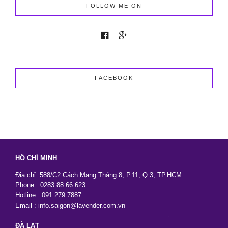
2026
FOLLOW ME ON
Giá
Tốt
Nhưng
Vẫn
Đẹp
Sang
Trọng
FACEBOOK
HỒ CHÍ MINH
Địa chỉ: 588/C2 Cách Mạng Tháng 8, P.11, Q.3, TP.HCM
Phone : 0283.88.66.623
Hotline : 091.279.7887
Email : info.saigon@lavender.com.vn
———————————————————————-
ĐÀ LẠT