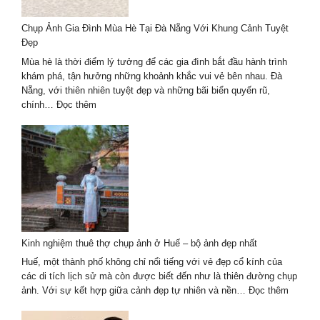
Chụp Ảnh Gia Đình Mùa Hè Tại Đà Nẵng Với Khung Cảnh Tuyệt
Đẹp
Mùa hè là thời điểm lý tưởng để các gia đình bắt đầu hành trình
khám phá, tận hưởng những khoảnh khắc vui vẻ bên nhau. Đà
Nẵng, với thiên nhiên tuyệt đẹp và những bãi biển quyến rũ,
:
chính…
Đọc thêm
Chụp
Ảnh
Gia
Đình
Mùa
Hè
Tại
Đà
Nẵng
Kinh nghiệm thuê thợ chụp ảnh ở Huế – bộ ảnh đẹp nhất
Với
Khung
Huế, một thành phố không chỉ nổi tiếng với vẻ đẹp cổ kính của
Cảnh
các di tích lịch sử mà còn được biết đến như là thiên đường chụp
Tuyệt
:
ảnh. Với sự kết hợp giữa cảnh đẹp tự nhiên và nền…
Đọc thêm
Đẹp
Kinh
nghiệm