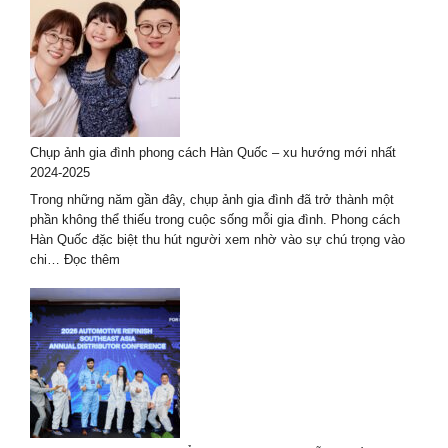
thuê
thợ
chụp
ảnh
ở
Huế
–
Chụp ảnh gia đình phong cách Hàn Quốc – xu hướng mới nhất
bộ
2024-2025
ảnh
đẹp
Trong những năm gần đây, chụp ảnh gia đình đã trở thành một
nhất
phần không thể thiếu trong cuộc sống mỗi gia đình. Phong cách
Hàn Quốc đặc biệt thu hút người xem nhờ vào sự chú trọng vào
:
chi…
Đọc thêm
Chụp
ảnh
gia
đình
phong
cách
Hàn
Quốc
–