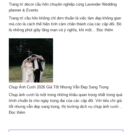
Trang trí decor cầu hôn chuyên nghiệp cùng Lavender Wedding
và
planner & Events
ánh
sáng
Trang trí cầu hôn không chỉ đơn thuần là việc làm đẹp không gian
mà còn là cách thể hiện tình cảm chân thành của các cặp đôi. Đó
:
là những phút giây lãng mạn và ý nghĩa, khi một…
Đọc thêm
Trang
trí
decor
cầu
hôn
chuyên
nghiệp
cùng
Lavender
Chụp Ảnh Cưới 2026 Giá Tốt Nhưng Vẫn Đẹp Sang Trọng
Wedding
planner
Chụp ảnh cưới là một trong những khâu quan trọng nhất trong quá
&
trình chuẩn bị cho ngày trọng đại của các cặp đôi. Với tiêu chí giá
Events
tốt nhưng vẫn đẹp sang trọng, thị trường dịch vụ chụp ảnh cưới…
:
Đọc thêm
Chụp
Ảnh
Cưới