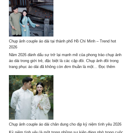
2027
chụp
ảnh
nghệ
thuật
hè
2026
–
Chụp ảnh couple áo dài tại thành phố Hồ Chí Minh – Trend hot
trọn
2026
gói
cao
Năm 2026 đánh dấu sự trở lại mạnh mẽ của phong trào chụp ảnh
cấp
áo dài trong giới trẻ, đặc biệt là các cặp đôi. Chụp ảnh đôi trong
:
trang phục áo dài đã không còn đơn thuần là một…
Đọc thêm
Chụp
ảnh
couple
áo
dài
tại
thành
phố
Hồ
Chụp ảnh couple áo dài chân dung cho dịp kỷ niệm tình yêu 2026
Chí
Minh
Kỷ niệm tình yêu là một trong những sự kiện đáng nhớ trong cuộc