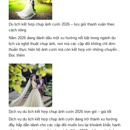
áo
dài
kết
hợp
Du lịch kết hợp chụp ảnh cưới 2026 – lưu giữ thanh xuân theo
du
cách riêng
lịch
tại
Năm 2026 đang đánh dấu một xu hướng nổi bật trong ngành du
Đà
lịch và nghệ thuật chụp ảnh, nơi mà các cặp đôi không chỉ đơn
Nẵng
thuần thực hiện bộ ảnh cưới mà còn kết hợp với những chuyến…
–
:
Đọc thêm
Hội
Du
An
lịch
kết
hợp
chụp
ảnh
cưới
2026
–
Dịch vụ du lịch kết hợp chụp ảnh cưới 2026 trọn gói – giá tốt
lưu
giữ
Dịch vụ du lịch kết hợp chụp ảnh cưới đang trở thành xu hướng
thanh
đầy hấp dẫn dành cho các cặp đôi muốn lưu lại khoảnh khắc hạnh