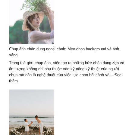
vụ
chụp
ảnh
chân
dung
ngoại
cảnh
2026
Chụp ảnh chân dung ngoại cảnh: Mẹo chọn background và ánh
–
sáng
Tự
nhiên
Trong thế giới chụp ảnh, việc tạo ra những bức chân dung đẹp và
nghệ
ấn tượng không chỉ phụ thuộc vào kỹ năng kỹ thuật của người
thuật
chụp mà còn là nghệ thuật của việc lựa chọn bối cảnh và…
Đọc
:
thêm
Chụp
ảnh
chân
dung
ngoại
cảnh:
Mẹo
chọn
background