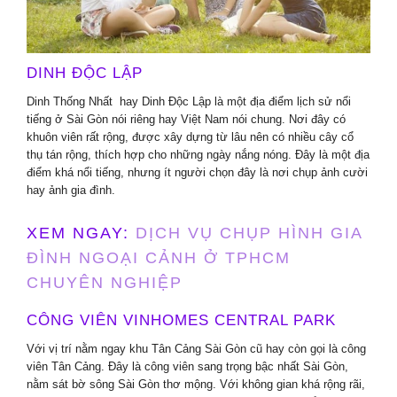
DINH ĐỘC LẬP
Dinh Thống Nhất hay Dinh Độc Lập là một địa điểm lịch sử nổi
tiếng ở Sài Gòn nói riêng hay Việt Nam nói chung. Nơi đây có
khuôn viên rất rộng, được xây dựng từ lâu nên có nhiều cây cổ
thụ tán rộng, thích hợp cho những ngày nắng nóng. Đây là một địa
điểm khá nổi tiếng, nhưng ít người chọn đây là nơi chụp ảnh cười
hay ảnh gia đình.
XEM NGAY:
DỊCH VỤ CHỤP HÌNH GIA
ĐÌNH NGOẠI CẢNH Ở TPHCM
CHUYÊN NGHIỆP
CÔNG VIÊN VINHOMES CENTRAL PARK
Với vị trí nằm ngay khu Tân Cảng Sài Gòn cũ hay còn gọi là công
viên Tân Cảng. Đây là công viên sang trọng bậc nhất Sài Gòn,
nằm sát bờ sông Sài Gòn thơ mộng. Với không gian khá rộng rãi,