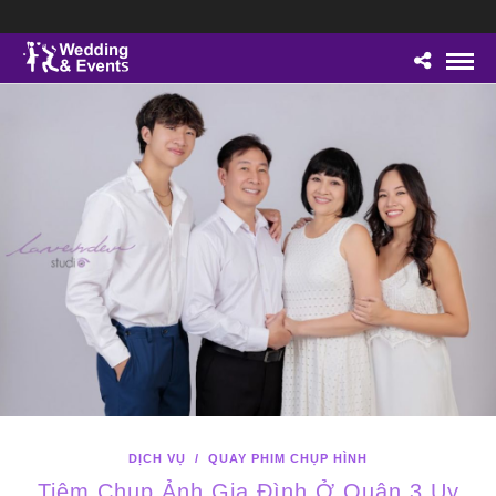
DỊCH VỤ
/
QUAY PHIM CHỤP HÌNH
Tiệm Chụp Ảnh Gia Đình Ở Quận 3 Uy