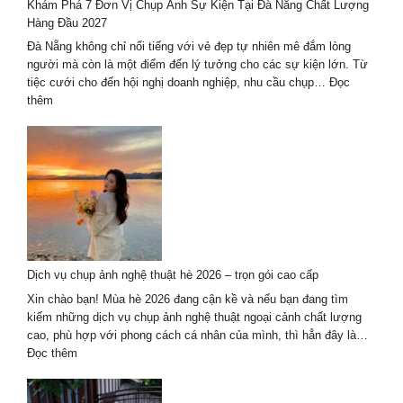
Khám Phá 7 Đơn Vị Chụp Ảnh Sự Kiện Tại Đà Nẵng Chất Lượng
xu
Hàng Đầu 2027
hướng
mới
Đà Nẵng không chỉ nổi tiếng với vẻ đẹp tự nhiên mê đắm lòng
nhất
người mà còn là một điểm đến lý tưởng cho các sự kiện lớn. Từ
2024-
tiệc cưới cho đến hội nghị doanh nghiệp, nhu cầu chụp…
Đọc
2025
:
thêm
Khám
Phá
7
Đơn
Vị
Chụp
Ảnh
Sự
Kiện
Dịch vụ chụp ảnh nghệ thuật hè 2026 – trọn gói cao cấp
Tại
Đà
Xin chào bạn! Mùa hè 2026 đang cận kề và nếu bạn đang tìm
Nẵng
kiếm những dịch vụ chụp ảnh nghệ thuật ngoại cảnh chất lượng
Chất
cao, phù hợp với phong cách cá nhân của mình, thì hẳn đây là…
Lượng
:
Đọc thêm
Hàng
Dịch
Đầu
vụ