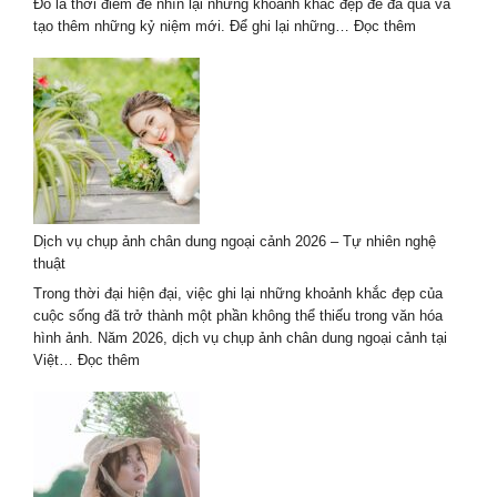
Nhất
Đó là thời điểm để nhìn lại những khoảnh khắc đẹp đẽ đã qua và
:
tạo thêm những kỷ niệm mới. Để ghi lại những…
Đọc thêm
Studio
chụp
ảnh
kỷ
niệm
ngày
cưới
2026
ở
Dịch vụ chụp ảnh chân dung ngoại cảnh 2026 – Tự nhiên nghệ
Hà
thuật
Nội
đẹp
Trong thời đại hiện đại, việc ghi lại những khoảnh khắc đẹp của
&
cuộc sống đã trở thành một phần không thể thiếu trong văn hóa
uy
hình ảnh. Năm 2026, dịch vụ chụp ảnh chân dung ngoại cảnh tại
tín
:
Việt…
Đọc thêm
Dịch
vụ
chụp
ảnh
chân
dung