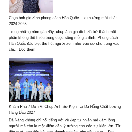
ở
Huế
–
Chụp ảnh gia đình phong cách Hàn Quốc – xu hướng mới nhất
bộ
2024-2025
ảnh
đẹp
Trong những năm gần đây, chụp ảnh gia đình đã trở thành một
nhất
phần không thể thiếu trong cuộc sống mỗi gia đình. Phong cách
Hàn Quốc đặc biệt thu hút người xem nhờ vào sự chú trọng vào
:
chi…
Đọc thêm
Chụp
ảnh
gia
đình
phong
cách
Hàn
Quốc
–
Khám Phá 7 Đơn Vị Chụp Ảnh Sự Kiện Tại Đà Nẵng Chất Lượng
xu
Hàng Đầu 2027
hướng
mới
Đà Nẵng không chỉ nổi tiếng với vẻ đẹp tự nhiên mê đắm lòng
nhất
người mà còn là một điểm đến lý tưởng cho các sự kiện lớn. Từ
2024-
tiệc cưới cho đến hội nghị doanh nghiệp, nhu cầu chụp…
Đọc