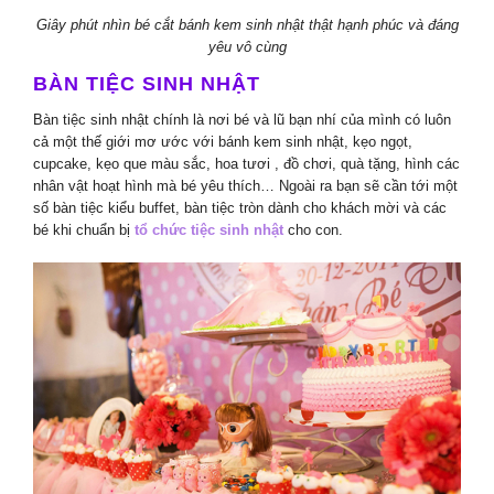
Giây phút nhìn bé cắt bánh kem sinh nhật thật hạnh phúc và đáng
yêu vô cùng
BÀN TIỆC SINH NHẬT
Bàn tiệc sinh nhật chính là nơi bé và lũ bạn nhí của mình có luôn
cả một thế giới mơ ước với bánh kem sinh nhật, kẹo ngọt,
cupcake, kẹo que màu sắc, hoa tươi , đồ chơi, quà tặng, hình các
nhân vật hoạt hình mà bé yêu thích… Ngoài ra bạn sẽ cần tới một
số bàn tiệc kiểu buffet, bàn tiệc tròn dành cho khách mời và các
bé khi chuẩn bị
tổ chức tiệc sinh nhật
cho con.