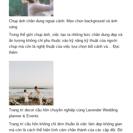
ngoại
cảnh
2026
Chụp ảnh chân dung ngoại cảnh: Mẹo chọn background và ánh
–
sáng
Tự
nhiên
Trong thế giới chụp ảnh, việc tạo ra những bức chân dung đẹp và
nghệ
ấn tượng không chỉ phụ thuộc vào kỹ năng kỹ thuật của người
thuật
chụp mà còn là nghệ thuật của việc lựa chọn bối cảnh và…
Đọc
:
thêm
Chụp
ảnh
chân
dung
ngoại
cảnh:
Mẹo
chọn
background
Trang trí decor cầu hôn chuyên nghiệp cùng Lavender Wedding
và
planner & Events
ánh
sáng
Trang trí cầu hôn không chỉ đơn thuần là việc làm đẹp không gian
mà còn là cách thể hiện tình cảm chân thành của các cặp đôi. Đó