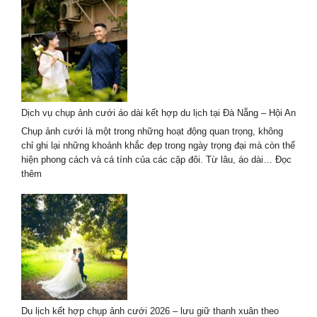
ảnh
couple
áo
dài
chân
dung
cho
dịp
Dịch vụ chụp ảnh cưới áo dài kết hợp du lịch tại Đà Nẵng – Hội An
kỷ
niệm
Chụp ảnh cưới là một trong những hoạt động quan trọng, không
tình
chỉ ghi lại những khoảnh khắc đẹp trong ngày trọng đại mà còn thể
yêu
hiện phong cách và cá tính của các cặp đôi. Từ lâu, áo dài…
Đọc
2026
:
thêm
Dịch
vụ
chụp
ảnh
cưới
áo
dài
kết
hợp
Du lịch kết hợp chụp ảnh cưới 2026 – lưu giữ thanh xuân theo
du