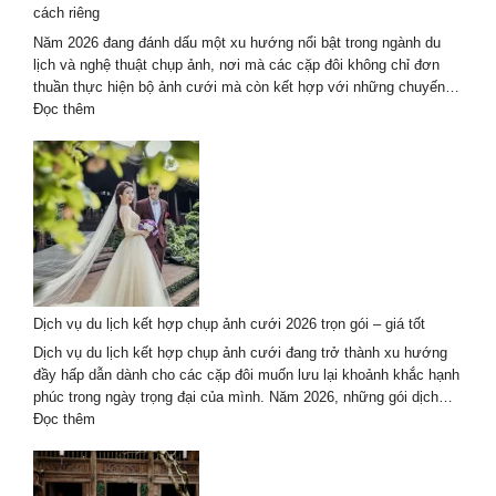
cách riêng
lịch
tại
Năm 2026 đang đánh dấu một xu hướng nổi bật trong ngành du
Đà
lịch và nghệ thuật chụp ảnh, nơi mà các cặp đôi không chỉ đơn
Nẵng
thuần thực hiện bộ ảnh cưới mà còn kết hợp với những chuyến…
–
:
Đọc thêm
Hội
Du
An
lịch
kết
hợp
chụp
ảnh
cưới
2026
–
Dịch vụ du lịch kết hợp chụp ảnh cưới 2026 trọn gói – giá tốt
lưu
giữ
Dịch vụ du lịch kết hợp chụp ảnh cưới đang trở thành xu hướng
thanh
đầy hấp dẫn dành cho các cặp đôi muốn lưu lại khoảnh khắc hạnh
xuân
phúc trong ngày trọng đại của mình. Năm 2026, những gói dịch…
theo
:
Đọc thêm
cách
Dịch
riêng
vụ
du