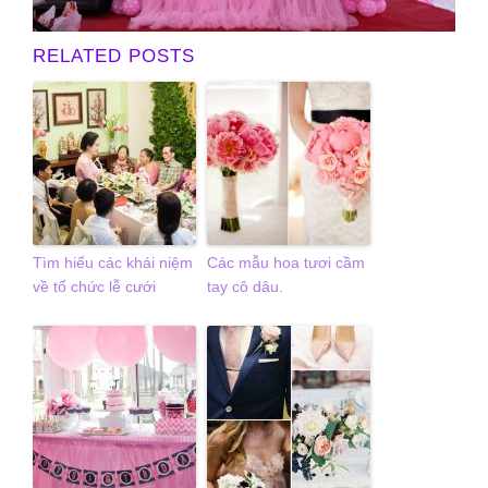
RELATED POSTS
Tìm hiểu các khái niệm
Các mẫu hoa tươi cầm
về tổ chức lễ cưới
tay cô dâu.