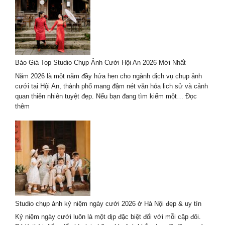
lịch
kết
hợp
chụp
ảnh
cưới
Báo Giá Top Studio Chụp Ảnh Cưới Hội An 2026 Mới Nhất
2026
trọn
Năm 2026 là một năm đầy hứa hẹn cho ngành dịch vụ chụp ảnh
gói
cưới tại Hội An, thành phố mang đậm nét văn hóa lịch sử và cảnh
–
quan thiên nhiên tuyệt đẹp. Nếu bạn đang tìm kiếm một…
Đọc
giá
:
thêm
tốt
Báo
Giá
Top
Studio
Chụp
Ảnh
Cưới
Hội
An
Studio chụp ảnh kỷ niệm ngày cưới 2026 ở Hà Nội đẹp & uy tín
2026
Mới
Kỷ niệm ngày cưới luôn là một dịp đặc biệt đối với mỗi cặp đôi.