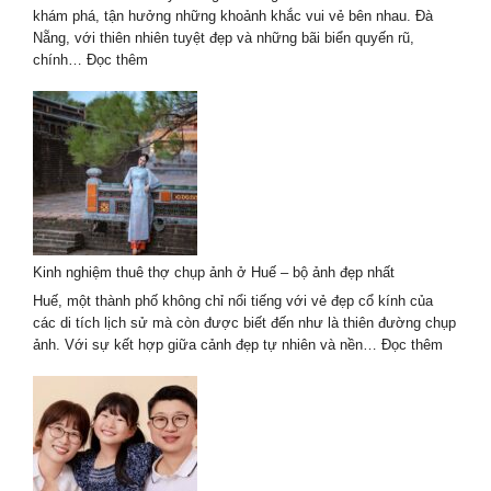
khám phá, tận hưởng những khoảnh khắc vui vẻ bên nhau. Đà
Nẵng, với thiên nhiên tuyệt đẹp và những bãi biển quyến rũ,
:
chính…
Đọc thêm
Chụp
Ảnh
Gia
Đình
Mùa
Hè
Tại
Đà
Nẵng
Kinh nghiệm thuê thợ chụp ảnh ở Huế – bộ ảnh đẹp nhất
Với
Khung
Huế, một thành phố không chỉ nổi tiếng với vẻ đẹp cổ kính của
Cảnh
các di tích lịch sử mà còn được biết đến như là thiên đường chụp
Tuyệt
:
ảnh. Với sự kết hợp giữa cảnh đẹp tự nhiên và nền…
Đọc thêm
Đẹp
Kinh
nghiệm
thuê
thợ
chụp
ảnh