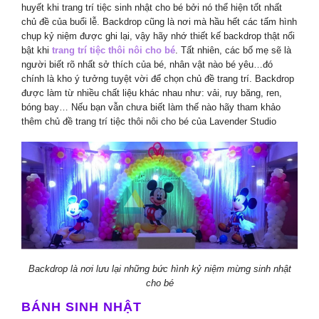
huyết khi trang trí tiệc sinh nhật cho bé bởi nó thể hiện tốt nhất
chủ đề của buổi lễ. Backdrop cũng là nơi mà hầu hết các tấm hình
chụp kỷ niệm được ghi lại, vậy hãy nhớ thiết kế backdrop thật nổi
bật khi
trang trí tiệc thôi nôi cho bé
. Tất nhiên, các bố mẹ sẽ là
người biết rõ nhất sở thích của bé, nhân vật nào bé yêu…đó
chính là kho ý tưởng tuyệt vời để chọn chủ đề trang trí. Backdrop
được làm từ nhiều chất liệu khác nhau như: vải, ruy băng, ren,
bóng bay… Nếu bạn vẫn chưa biết làm thế nào hãy tham khảo
thêm chủ đề trang trí tiệc thôi nôi cho bé của Lavender Studio
Backdrop là nơi lưu lại những bức hình kỷ niệm mừng sinh nhật
cho bé
BÁNH SINH NHẬT