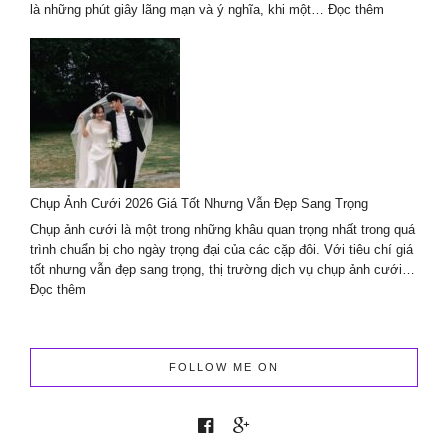
:
là những phút giây lãng mạn và ý nghĩa, khi một…
Đọc thêm
Trang
trí
decor
cầu
hôn
chuyên
nghiệp
cùng
Lavender
Chụp Ảnh Cưới 2026 Giá Tốt Nhưng Vẫn Đẹp Sang Trọng
Wedding
planner
Chụp ảnh cưới là một trong những khâu quan trọng nhất trong quá
&
trình chuẩn bị cho ngày trọng đại của các cặp đôi. Với tiêu chí giá
Events
tốt nhưng vẫn đẹp sang trọng, thị trường dịch vụ chụp ảnh cưới…
:
Đọc thêm
Chụp
Ảnh
Cưới
2026
FOLLOW ME ON
Giá
Tốt
Nhưng