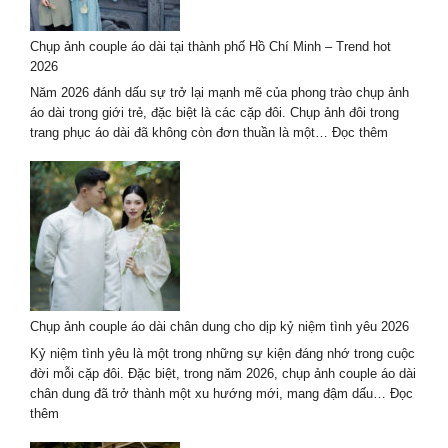
2026
–
Chụp ảnh couple áo dài tại thành phố Hồ Chí Minh – Trend hot
trọn
2026
gói
cao
Năm 2026 đánh dấu sự trở lại mạnh mẽ của phong trào chụp ảnh
cấp
áo dài trong giới trẻ, đặc biệt là các cặp đôi. Chụp ảnh đôi trong
:
trang phục áo dài đã không còn đơn thuần là một…
Đọc thêm
Chụp
ảnh
couple
áo
dài
tại
thành
phố
Hồ
Chụp ảnh couple áo dài chân dung cho dịp kỷ niệm tình yêu 2026
Chí
Minh
Kỷ niệm tình yêu là một trong những sự kiện đáng nhớ trong cuộc
–
đời mỗi cặp đôi. Đặc biệt, trong năm 2026, chụp ảnh couple áo dài
Trend
chân dung đã trở thành một xu hướng mới, mang đậm dấu…
Đọc
hot
:
thêm
2026
Chụp