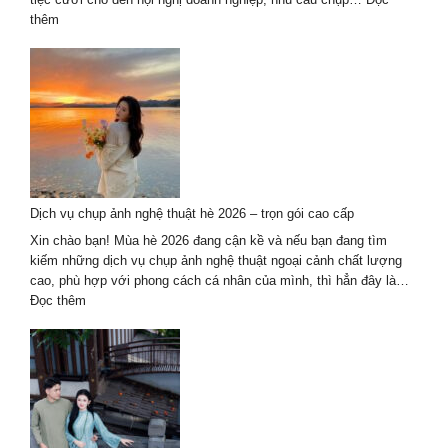
2025
:
thêm
Khám
Phá
7
Đơn
Vị
Chụp
Ảnh
Sự
Kiện
Dịch vụ chụp ảnh nghệ thuật hè 2026 – trọn gói cao cấp
Tại
Đà
Xin chào bạn! Mùa hè 2026 đang cận kề và nếu bạn đang tìm
Nẵng
kiếm những dịch vụ chụp ảnh nghệ thuật ngoại cảnh chất lượng
Chất
cao, phù hợp với phong cách cá nhân của mình, thì hẳn đây là…
Lượng
:
Đọc thêm
Hàng
Dịch
Đầu
vụ
2027
chụp
ảnh
nghệ
thuật
hè