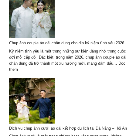
couple
áo
dài
tại
thành
phố
Hồ
Chụp ảnh couple áo dài chân dung cho dịp kỷ niệm tình yêu 2026
Chí
Minh
Kỷ niệm tình yêu là một trong những sự kiện đáng nhớ trong cuộc
–
đời mỗi cặp đôi. Đặc biệt, trong năm 2026, chụp ảnh couple áo dài
Trend
chân dung đã trở thành một xu hướng mới, mang đậm dấu…
Đọc
hot
:
thêm
2026
Chụp
ảnh
couple
áo
dài
chân
dung
cho
dịp
Dịch vụ chụp ảnh cưới áo dài kết hợp du lịch tại Đà Nẵng – Hội An
kỷ
niệm