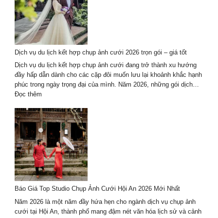
chụp
ảnh
cưới
2026
–
Dịch vụ du lịch kết hợp chụp ảnh cưới 2026 trọn gói – giá tốt
lưu
giữ
Dịch vụ du lịch kết hợp chụp ảnh cưới đang trở thành xu hướng
thanh
đầy hấp dẫn dành cho các cặp đôi muốn lưu lại khoảnh khắc hạnh
xuân
phúc trong ngày trọng đại của mình. Năm 2026, những gói dịch…
theo
:
Đọc thêm
cách
Dịch
riêng
vụ
du
lịch
kết
hợp
chụp
ảnh
cưới
Báo Giá Top Studio Chụp Ảnh Cưới Hội An 2026 Mới Nhất
2026
trọn
Năm 2026 là một năm đầy hứa hẹn cho ngành dịch vụ chụp ảnh
gói
cưới tại Hội An, thành phố mang đậm nét văn hóa lịch sử và cảnh