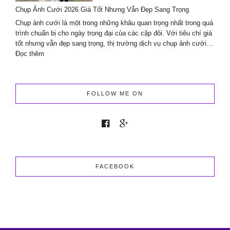
Lavender
Chụp Ảnh Cưới 2026 Giá Tốt Nhưng Vẫn Đẹp Sang Trọng
Wedding
planner
Chụp ảnh cưới là một trong những khâu quan trọng nhất trong quá
&
trình chuẩn bị cho ngày trọng đại của các cặp đôi. Với tiêu chí giá
Events
tốt nhưng vẫn đẹp sang trọng, thị trường dịch vụ chụp ảnh cưới…
:
Đọc thêm
Chụp
Ảnh
Cưới
2026
FOLLOW ME ON
Giá
Tốt
Nhưng
Vẫn
Đẹp
Sang
Trọng
FACEBOOK