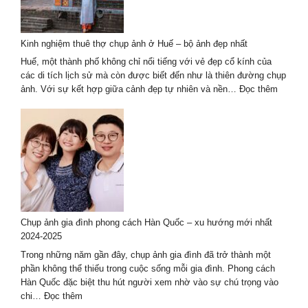
Tại
Đà
Nẵng
Kinh nghiệm thuê thợ chụp ảnh ở Huế – bộ ảnh đẹp nhất
Với
Khung
Huế, một thành phố không chỉ nổi tiếng với vẻ đẹp cổ kính của
Cảnh
các di tích lịch sử mà còn được biết đến như là thiên đường chụp
Tuyệt
:
ảnh. Với sự kết hợp giữa cảnh đẹp tự nhiên và nền…
Đọc thêm
Đẹp
Kinh
nghiệm
thuê
thợ
chụp
ảnh
ở
Huế
–
Chụp ảnh gia đình phong cách Hàn Quốc – xu hướng mới nhất
bộ
2024-2025
ảnh
đẹp
Trong những năm gần đây, chụp ảnh gia đình đã trở thành một
nhất
phần không thể thiếu trong cuộc sống mỗi gia đình. Phong cách
Hàn Quốc đặc biệt thu hút người xem nhờ vào sự chú trọng vào
:
chi…
Đọc thêm