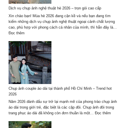
Kiện
Dịch vụ chụp ảnh nghệ thuật hè 2026 – trọn gói cao cấp
Tại
Đà
Xin chào bạn! Mùa hè 2026 đang cận kề và nếu bạn đang tìm
Nẵng
kiếm những dịch vụ chụp ảnh nghệ thuật ngoại cảnh chất lượng
Chất
cao, phù hợp với phong cách cá nhân của mình, thì hẳn đây là…
Lượng
:
Đọc thêm
Hàng
Dịch
Đầu
vụ
2027
chụp
ảnh
nghệ
thuật
hè
2026
–
Chụp ảnh couple áo dài tại thành phố Hồ Chí Minh – Trend hot
trọn
2026
gói
cao
Năm 2026 đánh dấu sự trở lại mạnh mẽ của phong trào chụp ảnh
cấp
áo dài trong giới trẻ, đặc biệt là các cặp đôi. Chụp ảnh đôi trong
:
trang phục áo dài đã không còn đơn thuần là một…
Đọc thêm
Chụp
ảnh