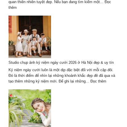
–
quan thiên nhiên tuyệt đẹp. Nếu bạn đang tìm kiếm một…
Đọc
giá
:
thêm
tốt
Báo
Giá
Top
Studio
Chụp
Ảnh
Cưới
Hội
An
Studio chụp ảnh kỷ niệm ngày cưới 2026 ở Hà Nội đẹp & uy tín
2026
Mới
Kỷ niệm ngày cưới luôn là một dịp đặc biệt đối với mỗi cặp đôi.
Nhất
Đó là thời điểm để nhìn lại những khoảnh khắc đẹp đẽ đã qua và
:
tạo thêm những kỷ niệm mới. Để ghi lại những…
Đọc thêm
Studio
chụp
ảnh
kỷ
niệm
ngày
cưới
2026