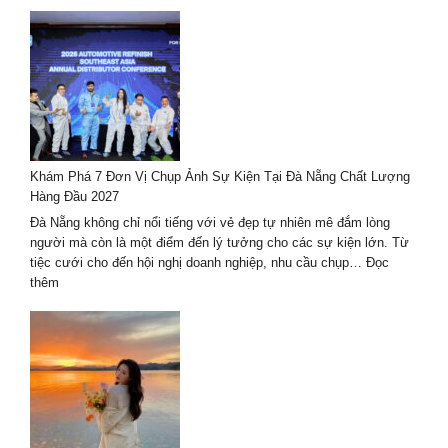
Chụp
ảnh
gia
đình
phong
cách
Hàn
Quốc
–
Khám Phá 7 Đơn Vị Chụp Ảnh Sự Kiện Tại Đà Nẵng Chất Lượng
xu
Hàng Đầu 2027
hướng
mới
Đà Nẵng không chỉ nổi tiếng với vẻ đẹp tự nhiên mê đắm lòng
nhất
người mà còn là một điểm đến lý tưởng cho các sự kiện lớn. Từ
2024-
tiệc cưới cho đến hội nghị doanh nghiệp, nhu cầu chụp…
Đọc
2025
:
thêm
Khám
Phá
7
Đơn
Vị
Chụp
Ảnh
Sự