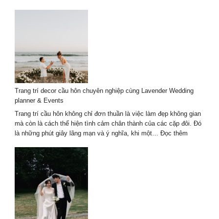
Chụp
ảnh
chân
dung
ngoại
cảnh:
Mẹo
chọn
background
Trang trí decor cầu hôn chuyên nghiệp cùng Lavender Wedding
và
planner & Events
ánh
sáng
Trang trí cầu hôn không chỉ đơn thuần là việc làm đẹp không gian
mà còn là cách thể hiện tình cảm chân thành của các cặp đôi. Đó
:
là những phút giây lãng mạn và ý nghĩa, khi một…
Đọc thêm
Trang
trí
decor
cầu
hôn
chuyên
nghiệp
cùng