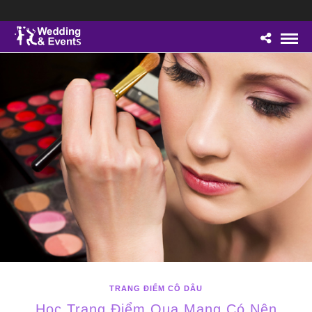
TRANG ĐIỂM CÔ DÂU
Học Trang Điểm Qua Mạng Có Nên