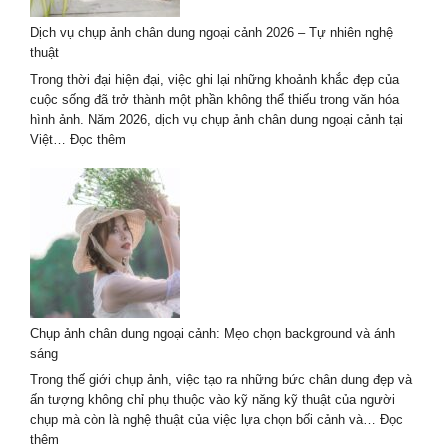
ở
Dịch vụ chụp ảnh chân dung ngoại cảnh 2026 – Tự nhiên nghệ
Hà
thuật
Nội
đẹp
Trong thời đại hiện đại, việc ghi lại những khoảnh khắc đẹp của
&
cuộc sống đã trở thành một phần không thể thiếu trong văn hóa
uy
hình ảnh. Năm 2026, dịch vụ chụp ảnh chân dung ngoại cảnh tại
tín
:
Việt…
Đọc thêm
Dịch
vụ
chụp
ảnh
chân
dung
ngoại
cảnh
2026
Chụp ảnh chân dung ngoại cảnh: Mẹo chọn background và ánh
–
sáng
Tự
nhiên
Trong thế giới chụp ảnh, việc tạo ra những bức chân dung đẹp và
nghệ
ấn tượng không chỉ phụ thuộc vào kỹ năng kỹ thuật của người
thuật
chụp mà còn là nghệ thuật của việc lựa chọn bối cảnh và…
Đọc
:
thêm