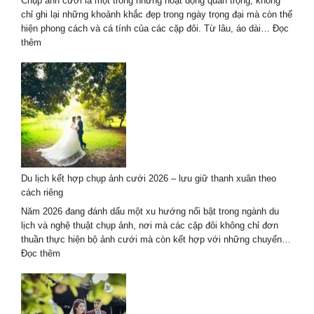
Chụp ảnh cưới là một trong những hoạt động quan trọng, không
tình
chỉ ghi lại những khoảnh khắc đẹp trong ngày trọng đại mà còn thể
yêu
hiện phong cách và cá tính của các cặp đôi. Từ lâu, áo dài…
Đọc
2026
:
thêm
Dịch
vụ
chụp
ảnh
cưới
áo
dài
kết
hợp
Du lịch kết hợp chụp ảnh cưới 2026 – lưu giữ thanh xuân theo
du
cách riêng
lịch
tại
Năm 2026 đang đánh dấu một xu hướng nổi bật trong ngành du
Đà
lịch và nghệ thuật chụp ảnh, nơi mà các cặp đôi không chỉ đơn
Nẵng
thuần thực hiện bộ ảnh cưới mà còn kết hợp với những chuyến…
–
:
Đọc thêm
Hội
Du
An
lịch
kết
hợp