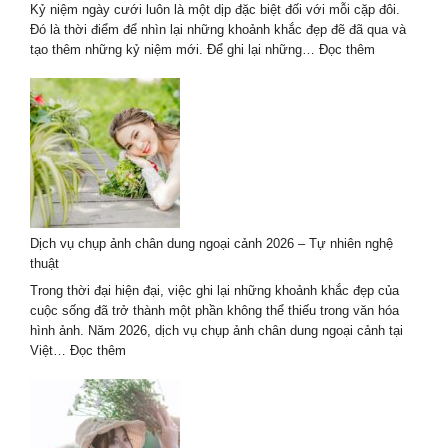
Mới
Kỷ niệm ngày cưới luôn là một dịp đặc biệt đối với mỗi cặp đôi.
Nhất
Đó là thời điểm để nhìn lại những khoảnh khắc đẹp đẽ đã qua và
:
tạo thêm những kỷ niệm mới. Để ghi lại những…
Đọc thêm
Studio
chụp
ảnh
kỷ
niệm
ngày
cưới
2026
ở
Dịch vụ chụp ảnh chân dung ngoại cảnh 2026 – Tự nhiên nghệ
Hà
thuật
Nội
đẹp
Trong thời đại hiện đại, việc ghi lại những khoảnh khắc đẹp của
&
cuộc sống đã trở thành một phần không thể thiếu trong văn hóa
uy
hình ảnh. Năm 2026, dịch vụ chụp ảnh chân dung ngoại cảnh tại
tín
:
Việt…
Đọc thêm
Dịch
vụ
chụp
ảnh