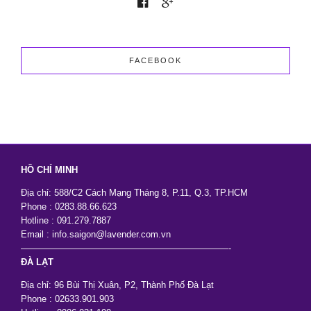
Nhưng
Vẫn
Đẹp
Sang
Trọng
FACEBOOK
HỒ CHÍ MINH
Địa chỉ: 588/C2 Cách Mạng Tháng 8, P.11, Q.3, TP.HCM
Phone : 0283.88.66.623
Hotline : 091.279.7887
Email : info.saigon@lavender.com.vn
———————————————————————-
ĐÀ LẠT
Địa chỉ: 96 Bùi Thị Xuân, P2, Thành Phố Đà Lạt
Phone : 02633.901.903