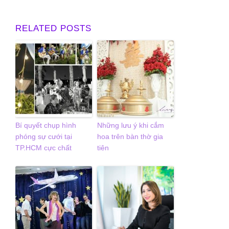
RELATED POSTS
Bí quyết chụp hình
Những lưu ý khi cắm
phóng sự cưới tại
hoa trên bàn thờ gia
TP.HCM cực chất
tiên