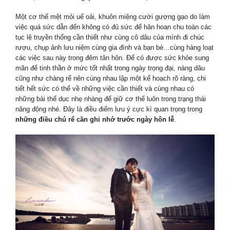
Một cơ thể mệt mỏi uể oải, khuôn miệng cười gượng gạo do làm
việc quá sức dẫn đến không có đủ sức để hân hoan chu toàn các
tục lệ truyền thống cần thiết như cùng cô dâu của mình đi chúc
rượu, chụp ảnh lưu niệm cùng gia đình và bạn bè…cùng hàng loạt
các việc sau này trong đêm tân hôn. Để có được sức khỏe sung
mãn để tinh thần ở mức tốt nhất trong ngày trọng đại, nàng dâu
cũng như chàng rể nên cùng nhau lập một kế hoạch rõ ràng, chi
tiết hết sức có thể về những việc cần thiết và cùng nhau có
những bài thể dục nhẹ nhàng để giữ cơ thể luôn trong trạng thái
năng động nhé. Đây là điều điểm lưu ý cực kì quan trọng trong
những điều chú rể cần ghi nhớ trước ngày hôn lễ
.