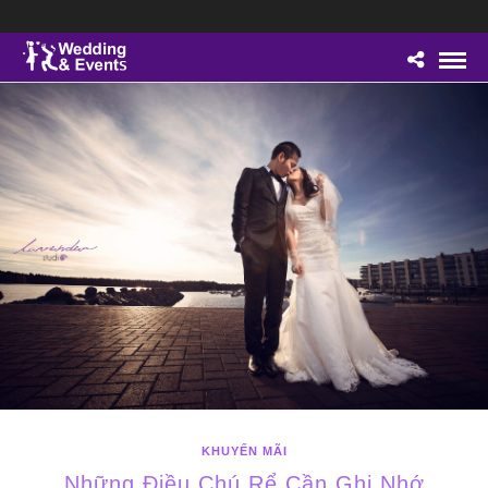
KHUYẾN MÃI
Những Điều Chú Rể Cần Ghi Nhớ