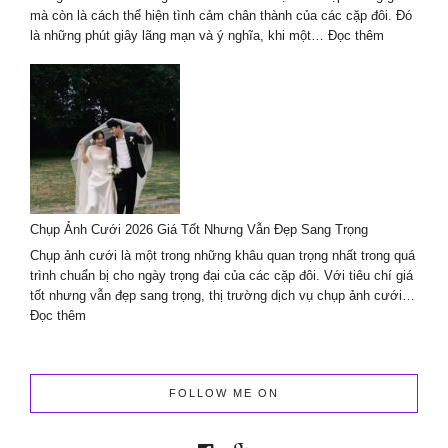
mà còn là cách thể hiện tình cảm chân thành của các cặp đôi. Đó
:
là những phút giây lãng mạn và ý nghĩa, khi một…
Đọc thêm
Trang
trí
decor
cầu
hôn
chuyên
nghiệp
cùng
Lavender
Chụp Ảnh Cưới 2026 Giá Tốt Nhưng Vẫn Đẹp Sang Trọng
Wedding
planner
Chụp ảnh cưới là một trong những khâu quan trọng nhất trong quá
&
trình chuẩn bị cho ngày trọng đại của các cặp đôi. Với tiêu chí giá
Events
tốt nhưng vẫn đẹp sang trọng, thị trường dịch vụ chụp ảnh cưới…
:
Đọc thêm
Chụp
Ảnh
Cưới
2026
FOLLOW ME ON
Giá
Tốt