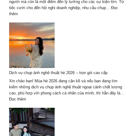
nhất
người mà còn là một điểm đến lý tưởng cho các sự kiện lớn. Từ
2024-
tiệc cưới cho đến hội nghị doanh nghiệp, nhu cầu chụp…
Đọc
2025
:
thêm
Khám
Phá
7
Đơn
Vị
Chụp
Ảnh
Sự
Kiện
Dịch vụ chụp ảnh nghệ thuật hè 2026 – trọn gói cao cấp
Tại
Đà
Xin chào bạn! Mùa hè 2026 đang cận kề và nếu bạn đang tìm
Nẵng
kiếm những dịch vụ chụp ảnh nghệ thuật ngoại cảnh chất lượng
Chất
cao, phù hợp với phong cách cá nhân của mình, thì hẳn đây là…
Lượng
:
Đọc thêm
Hàng
Dịch
Đầu
vụ
2027
chụp
ảnh
nghệ
thuật