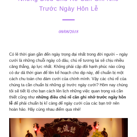
Trước Ngày Hôn Lễ
08/08/2018
Có lẽ thời gian gần đến ngày trọng đại nhất trong đời người – ngày
cưới là những chuỗi ngày cô dâu, chú rể tương lai sẽ chịu nhiều
căng thẳng, áp lực nhất. Không phải cặp đôi hạnh phúc nào cũng
có dư dả thời gian để lên kế hoạch cho dịp này, để chuẩn bị một
cách chu toàn cho đám cưới của chính mình. Vậy các chú rể của
chúng ta cần chuẩn bị những gì trước ngày cưới? Hôm nay chúng
tôi sẽ tiết lộ cho bạn cách lên lịch những việc quan trọng và cần
thiết cũng như
những điều chú rể cần ghi nhớ trước ngày hôn
lễ
để phải chuẩn bị kĩ càng để ngày cưới của các bạn trở nên
hoàn hảo. Hãy cùng nhau điểm qua nhé!