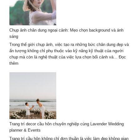
chân
dung
ngoại
cảnh
2026
Chụp ảnh chân dung ngoại cảnh: Mẹo chọn background và ánh
–
sáng
Tự
nhiên
Trong thế giới chụp ảnh, việc tạo ra những bức chân dung đẹp và
nghệ
ấn tượng không chỉ phụ thuộc vào kỹ năng kỹ thuật của người
thuật
chụp mà còn là nghệ thuật của việc lựa chọn bối cảnh và…
Đọc
:
thêm
Chụp
ảnh
chân
dung
ngoại
cảnh:
Mẹo
chọn
background
Trang trí decor cầu hôn chuyên nghiệp cùng Lavender Wedding
và
planner & Events
ánh
sáng
Trang trí cầu hôn không chỉ đơn thuần là việc làm đẹp không gian