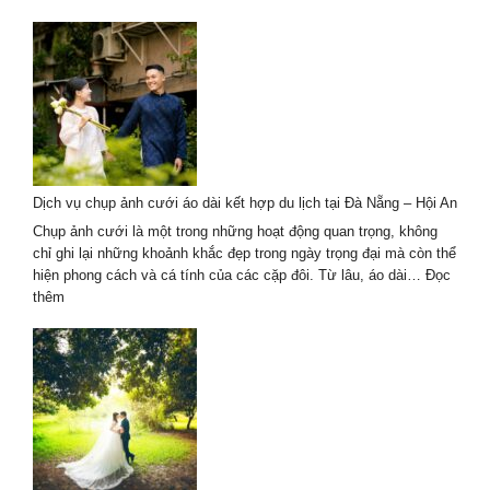
2026
Chụp
ảnh
couple
áo
dài
chân
dung
cho
dịp
Dịch vụ chụp ảnh cưới áo dài kết hợp du lịch tại Đà Nẵng – Hội An
kỷ
niệm
Chụp ảnh cưới là một trong những hoạt động quan trọng, không
tình
chỉ ghi lại những khoảnh khắc đẹp trong ngày trọng đại mà còn thể
yêu
hiện phong cách và cá tính của các cặp đôi. Từ lâu, áo dài…
Đọc
2026
:
thêm
Dịch
vụ
chụp
ảnh
cưới
áo
dài
kết