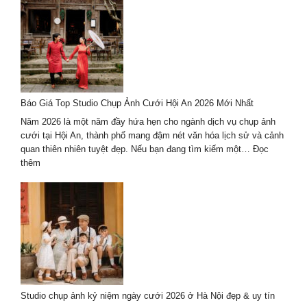
du
lịch
kết
hợp
chụp
ảnh
cưới
Báo Giá Top Studio Chụp Ảnh Cưới Hội An 2026 Mới Nhất
2026
trọn
Năm 2026 là một năm đầy hứa hẹn cho ngành dịch vụ chụp ảnh
gói
cưới tại Hội An, thành phố mang đậm nét văn hóa lịch sử và cảnh
–
quan thiên nhiên tuyệt đẹp. Nếu bạn đang tìm kiếm một…
Đọc
giá
:
thêm
tốt
Báo
Giá
Top
Studio
Chụp
Ảnh
Cưới
Hội
An
Studio chụp ảnh kỷ niệm ngày cưới 2026 ở Hà Nội đẹp & uy tín
2026