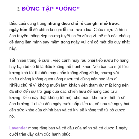
ĐỪNG TẬP “UỐNG”
Điều cuối cùng trong
những điều chú rể cần ghi nhớ trước
ngày hôn lễ
đó chính là nghi lễ mời rượu bia. Chúc rượu là hình
ảnh truyền thống đẹp nhưng tuyệt nhiên đừng vì thế mà các chàng
dễ dàng làm mình say mềm trong ngày vui chỉ có một dịp duy nhất
này.
Tất nhiên trong lễ cưới, việc cánh mày râu phải tiếp rượu họ hàng
hay bạn bè có lẽ là điều không thể tránh khỏi. Nếu bạn có một tửu
lượng khá tốt thì điều này chắc không đáng để lo, nhưng với
nhiều chàng không quen uống rượu thì đừng nên học làm gì.
Nhiều chú rể vì không muốn làm khách đến tham dự mất lòng nên
đã nhờ đến sự trợ giúp của các chiến hữu để nâng cao tửu
lượng. Điều này thật không tốt một chút nào, khi trước hết là sẽ
ảnh hưởng ít nhiều đến ngày cưới sắp diễn ra, về sau sẽ nguy hại
đến sức khỏe của chính bạn và có khi sẽ không thể từ bỏ được
nó.
Lavender
mong rằng bạn và cô dâu của mình sẽ có được 1 ngày
cưới tràn đầy cảm xúc hạnh phúc.