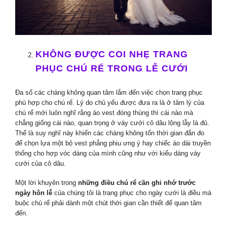
KHÔNG ĐƯỢC COI NHẸ TRANG
PHỤC CHÚ RỂ TRONG LỄ CƯỚI
Đa số các chàng không quan tâm lắm đến việc chọn trang phục
phù hợp cho chú rể. Lý do chủ yếu được đưa ra là ở tâm lý của
chú rể mới luôn nghĩ rằng áo vest đóng thùng thì cái nào mà
chẳng giống cái nào, quan trọng ở váy cưới cô dâu lộng lẫy là đủ.
Thế là suy nghĩ này khiến các chàng không tốn thời gian đắn đo
để chọn lựa một bộ vest phẳng phiu ưng ý hay chiếc áo dài truyền
thống cho hợp vóc dáng của mình cũng như với kiểu dáng váy
cưới của cô dâu.
Một lời khuyên trong
những điều chú rể cần ghi nhớ trước
ngày hôn lễ
của chúng tôi là trang phục cho ngày cưới là điều mà
buộc chú rể phải dành một chút thời gian cần thiết để quan tâm
đến.