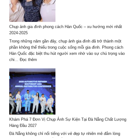
ảnh
ở
Huế
–
Chụp ảnh gia đình phong cách Hàn Quốc – xu hướng mới nhất
bộ
2024-2025
ảnh
đẹp
Trong những năm gần đây, chụp ảnh gia đình đã trở thành một
nhất
phần không thể thiếu trong cuộc sống mỗi gia đình. Phong cách
Hàn Quốc đặc biệt thu hút người xem nhờ vào sự chú trọng vào
:
chi…
Đọc thêm
Chụp
ảnh
gia
đình
phong
cách
Hàn
Quốc
–
Khám Phá 7 Đơn Vị Chụp Ảnh Sự Kiện Tại Đà Nẵng Chất Lượng
xu
Hàng Đầu 2027
hướng
mới
Đà Nẵng không chỉ nổi tiếng với vẻ đẹp tự nhiên mê đắm lòng