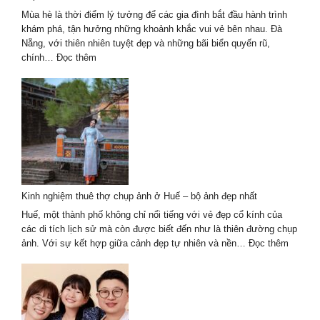
Mùa hè là thời điểm lý tưởng để các gia đình bắt đầu hành trình
khám phá, tận hưởng những khoảnh khắc vui vẻ bên nhau. Đà
Nẵng, với thiên nhiên tuyệt đẹp và những bãi biển quyến rũ,
:
chính…
Đọc thêm
Chụp
Ảnh
Gia
Đình
Mùa
Hè
Tại
Đà
Nẵng
Kinh nghiệm thuê thợ chụp ảnh ở Huế – bộ ảnh đẹp nhất
Với
Khung
Huế, một thành phố không chỉ nổi tiếng với vẻ đẹp cổ kính của
Cảnh
các di tích lịch sử mà còn được biết đến như là thiên đường chụp
Tuyệt
:
ảnh. Với sự kết hợp giữa cảnh đẹp tự nhiên và nền…
Đọc thêm
Đẹp
Kinh
nghiệm
thuê
thợ
chụp