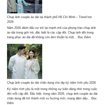
hè
2026
–
Chụp ảnh couple áo dài tại thành phố Hồ Chí Minh – Trend hot
trọn
2026
gói
cao
Năm 2026 đánh dấu sự trở lại mạnh mẽ của phong trào chụp ảnh
cấp
áo dài trong giới trẻ, đặc biệt là các cặp đôi. Chụp ảnh đôi trong
:
trang phục áo dài đã không còn đơn thuần là một…
Đọc thêm
Chụp
ảnh
couple
áo
dài
tại
thành
phố
Hồ
Chụp ảnh couple áo dài chân dung cho dịp kỷ niệm tình yêu 2026
Chí
Minh
Kỷ niệm tình yêu là một trong những sự kiện đáng nhớ trong cuộc
–
đời mỗi cặp đôi. Đặc biệt, trong năm 2026, chụp ảnh couple áo dài
Trend
chân dung đã trở thành một xu hướng mới, mang đậm dấu…
Đọc
hot
:
thêm