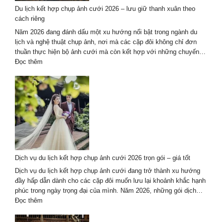
hợp
Du lịch kết hợp chụp ảnh cưới 2026 – lưu giữ thanh xuân theo
du
cách riêng
lịch
tại
Năm 2026 đang đánh dấu một xu hướng nổi bật trong ngành du
Đà
lịch và nghệ thuật chụp ảnh, nơi mà các cặp đôi không chỉ đơn
Nẵng
thuần thực hiện bộ ảnh cưới mà còn kết hợp với những chuyến…
–
:
Đọc thêm
Hội
Du
An
lịch
kết
hợp
chụp
ảnh
cưới
2026
–
Dịch vụ du lịch kết hợp chụp ảnh cưới 2026 trọn gói – giá tốt
lưu
giữ
Dịch vụ du lịch kết hợp chụp ảnh cưới đang trở thành xu hướng
thanh
đầy hấp dẫn dành cho các cặp đôi muốn lưu lại khoảnh khắc hạnh
xuân
phúc trong ngày trọng đại của mình. Năm 2026, những gói dịch…
theo
:
Đọc thêm
cách
Dịch
riêng
vụ