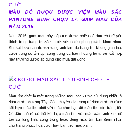
MÀU ĐỎ RƯỢU ĐƯỢC VIỆN MÀU SẮC
PANTONE BÌNH CHỌN LÀ GAM MÀU CỦA
NĂM 2015.
Năm 2016, gam màu này tiếp tục được nhiều cô dâu chú rể yêu
thích trong trang trí đám cưới với nhiều phong cách khác nhau.
Khi kết hợp nâu đỏ với vàng ánh kim để trang trí, không gian tiệc
cưới trông sẽ ấm áp, sang trọng và hào nhoáng hơn. Sự kết hợp
này thường được áp dụng cho mùa thu đông.
Màu tím chết là một trong những màu sắc được sử dụng nhiều ở
đám cưới phương Tây. Các chuyên gia trang trí đám cưới thường
kết hợp màu tím chết với màu xám bạc để màu tím bớt trầm, tối.
Cô dâu chú rể có thể kết hợp màu tím với màu xám ánh kim để
tạo sự lung linh, sang trọng hoặc dùng màu tím làm điểm nhấn
cho trang phục, hoa cưới hay bàn tiệc màu xám.