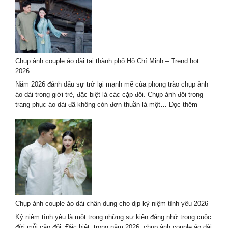
ảnh
nghệ
thuật
hè
2026
–
Chụp ảnh couple áo dài tại thành phố Hồ Chí Minh – Trend hot
trọn
2026
gói
cao
Năm 2026 đánh dấu sự trở lại mạnh mẽ của phong trào chụp ảnh
cấp
áo dài trong giới trẻ, đặc biệt là các cặp đôi. Chụp ảnh đôi trong
:
trang phục áo dài đã không còn đơn thuần là một…
Đọc thêm
Chụp
ảnh
couple
áo
dài
tại
thành
phố
Hồ
Chụp ảnh couple áo dài chân dung cho dịp kỷ niệm tình yêu 2026
Chí
Minh
Kỷ niệm tình yêu là một trong những sự kiện đáng nhớ trong cuộc
–
đời mỗi cặp đôi. Đặc biệt, trong năm 2026, chụp ảnh couple áo dài