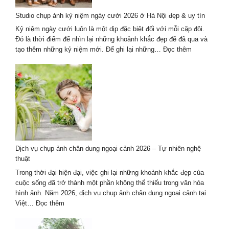
An
Studio chụp ảnh kỷ niệm ngày cưới 2026 ở Hà Nội đẹp & uy tín
2026
Mới
Kỷ niệm ngày cưới luôn là một dịp đặc biệt đối với mỗi cặp đôi.
Nhất
Đó là thời điểm để nhìn lại những khoảnh khắc đẹp đẽ đã qua và
:
tạo thêm những kỷ niệm mới. Để ghi lại những…
Đọc thêm
Studio
chụp
ảnh
kỷ
niệm
ngày
cưới
2026
ở
Dịch vụ chụp ảnh chân dung ngoại cảnh 2026 – Tự nhiên nghệ
Hà
thuật
Nội
đẹp
Trong thời đại hiện đại, việc ghi lại những khoảnh khắc đẹp của
&
cuộc sống đã trở thành một phần không thể thiếu trong văn hóa
uy
hình ảnh. Năm 2026, dịch vụ chụp ảnh chân dung ngoại cảnh tại
tín
:
Việt…
Đọc thêm
Dịch
vụ