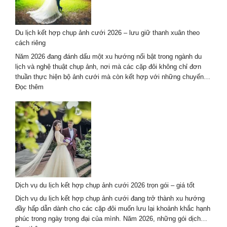
dài
kết
hợp
Du lịch kết hợp chụp ảnh cưới 2026 – lưu giữ thanh xuân theo
du
cách riêng
lịch
tại
Năm 2026 đang đánh dấu một xu hướng nổi bật trong ngành du
Đà
lịch và nghệ thuật chụp ảnh, nơi mà các cặp đôi không chỉ đơn
Nẵng
thuần thực hiện bộ ảnh cưới mà còn kết hợp với những chuyến…
–
:
Đọc thêm
Hội
Du
An
lịch
kết
hợp
chụp
ảnh
cưới
2026
–
Dịch vụ du lịch kết hợp chụp ảnh cưới 2026 trọn gói – giá tốt
lưu
giữ
Dịch vụ du lịch kết hợp chụp ảnh cưới đang trở thành xu hướng
thanh
đầy hấp dẫn dành cho các cặp đôi muốn lưu lại khoảnh khắc hạnh
xuân
phúc trong ngày trọng đại của mình. Năm 2026, những gói dịch…