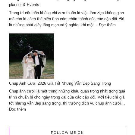
và
planner & Events
ánh
sáng
Trang trí cầu hôn không chỉ đơn thuần là việc làm đẹp không gian
mà còn là cách thể hiện tình cảm chân thành của các cặp đôi. Đó
:
là những phút giây lãng mạn và ý nghĩa, khi một…
Đọc thêm
Trang
trí
decor
cầu
hôn
chuyên
nghiệp
cùng
Lavender
Chụp Ảnh Cưới 2026 Giá Tốt Nhưng Vẫn Đẹp Sang Trọng
Wedding
planner
Chụp ảnh cưới là một trong những khâu quan trọng nhất trong quá
&
trình chuẩn bị cho ngày trọng đại của các cặp đôi. Với tiêu chí giá
Events
tốt nhưng vẫn đẹp sang trọng, thị trường dịch vụ chụp ảnh cưới…
:
Đọc thêm
Chụp
Ảnh
Cưới
2026
FOLLOW ME ON