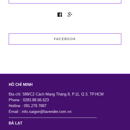
Giá
Tốt
Nhưng
Vẫn
Đẹp
Sang
Trọng
FACEBOOK
HỒ CHÍ MINH
Địa chỉ: 588/C2 Cách Mạng Tháng 8, P.11, Q.3, TP.HCM
Phone : 0283.88.66.623
Hotline : 091.279.7887
Email : info.saigon@lavender.com.vn
———————————————————————-
ĐÀ LẠT