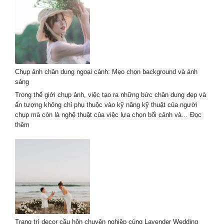
chụp
ảnh
chân
dung
ngoại
cảnh
2026
Chụp ảnh chân dung ngoại cảnh: Mẹo chọn background và ánh
–
sáng
Tự
nhiên
Trong thế giới chụp ảnh, việc tạo ra những bức chân dung đẹp và
nghệ
ấn tượng không chỉ phụ thuộc vào kỹ năng kỹ thuật của người
thuật
chụp mà còn là nghệ thuật của việc lựa chọn bối cảnh và…
Đọc
:
thêm
Chụp
ảnh
chân
dung
ngoại
cảnh:
Mẹo
chọn
background
Trang trí decor cầu hôn chuyên nghiệp cùng Lavender Wedding