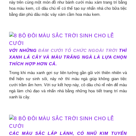
này trên cùng một món đồ như bánh cưới màu xám trang trí bằng
hoa màu kem, cô dâu chú rể có thể tạo sự nhấn nhá cho bữa tiệc
bằng dàn phù dâu mặc váy xám cầm hoa màu kem.
VỚI NHỮNG
ĐÁM CƯỚI TỔ CHỨC NGOÀI TRỜI
THÌ
XANH LÁ CÂY VÀ MÀU TRẮNG NGÀ LÀ LỰA CHỌN
THÍCH HỢP HƠN CẢ.
Trong khi màu xanh gợi sự liên tưởng gần gũi với thiên nhiên và
thể hiện sự sinh sôi, nảy nở thì màu ngà giúp không gian tiệc
cưới trầm ấm hơn. Với sự kết hợp này, cô dâu chú rể nên để màu
ngà làm chủ đạo và nhấn nhá bằng những họa tiết trang trí màu
xanh lá cây.
CÁC MÀU SẮC LẤP LÁNH, CÓ NHŨ KIM TUYẾN