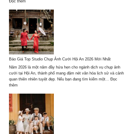
theo
:
Đọc thêm
cách
Dịch
riêng
vụ
du
lịch
kết
hợp
chụp
ảnh
cưới
Báo Giá Top Studio Chụp Ảnh Cưới Hội An 2026 Mới Nhất
2026
trọn
Năm 2026 là một năm đầy hứa hẹn cho ngành dịch vụ chụp ảnh
gói
cưới tại Hội An, thành phố mang đậm nét văn hóa lịch sử và cảnh
–
quan thiên nhiên tuyệt đẹp. Nếu bạn đang tìm kiếm một…
Đọc
giá
:
thêm
tốt
Báo
Giá
Top
Studio
Chụp
Ảnh
Cưới
Hội