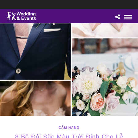
CẨM NANG
8 Bộ Đôi Sắc Màu Trời Định Cho Lễ