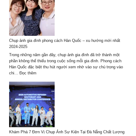
thợ
chụp
ảnh
ở
Huế
–
Chụp ảnh gia đình phong cách Hàn Quốc – xu hướng mới nhất
bộ
2024-2025
ảnh
đẹp
Trong những năm gần đây, chụp ảnh gia đình đã trở thành một
nhất
phần không thể thiếu trong cuộc sống mỗi gia đình. Phong cách
Hàn Quốc đặc biệt thu hút người xem nhờ vào sự chú trọng vào
:
chi…
Đọc thêm
Chụp
ảnh
gia
đình
phong
cách
Hàn
Quốc
–
Khám Phá 7 Đơn Vị Chụp Ảnh Sự Kiện Tại Đà Nẵng Chất Lượng
xu