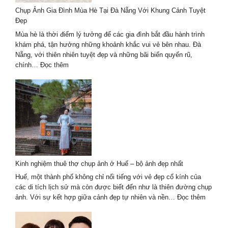
Chụp Ảnh Gia Đình Mùa Hè Tại Đà Nẵng Với Khung Cảnh Tuyệt
Đẹp
Mùa hè là thời điểm lý tưởng để các gia đình bắt đầu hành trình
khám phá, tận hưởng những khoảnh khắc vui vẻ bên nhau. Đà
Nẵng, với thiên nhiên tuyệt đẹp và những bãi biển quyến rũ,
:
chính…
Đọc thêm
Chụp
Ảnh
Gia
Đình
Mùa
Hè
Tại
Đà
Nẵng
Kinh nghiệm thuê thợ chụp ảnh ở Huế – bộ ảnh đẹp nhất
Với
Khung
Huế, một thành phố không chỉ nổi tiếng với vẻ đẹp cổ kính của
Cảnh
các di tích lịch sử mà còn được biết đến như là thiên đường chụp
Tuyệt
:
ảnh. Với sự kết hợp giữa cảnh đẹp tự nhiên và nền…
Đọc thêm
Đẹp
Kinh
nghiệm
thuê