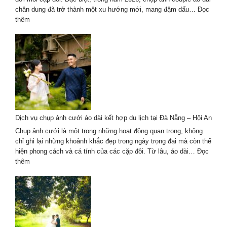
Trend
chân dung đã trở thành một xu hướng mới, mang đậm dấu…
Đọc
hot
:
thêm
2026
Chụp
ảnh
couple
áo
dài
chân
dung
cho
dịp
Dịch vụ chụp ảnh cưới áo dài kết hợp du lịch tại Đà Nẵng – Hội An
kỷ
niệm
Chụp ảnh cưới là một trong những hoạt động quan trọng, không
tình
chỉ ghi lại những khoảnh khắc đẹp trong ngày trọng đại mà còn thể
yêu
hiện phong cách và cá tính của các cặp đôi. Từ lâu, áo dài…
Đọc
2026
:
thêm
Dịch
vụ
chụp
ảnh
cưới
áo