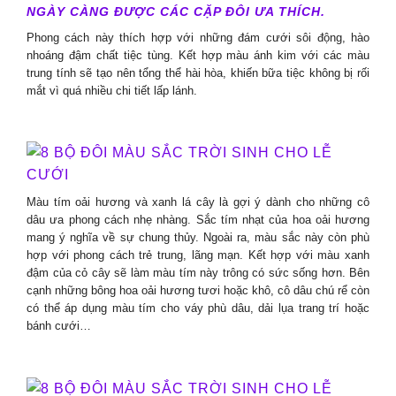
NGÀY CÀNG ĐƯỢC CÁC CẶP ĐÔI ƯA THÍCH.
Phong cách này thích hợp với những đám cưới sôi động, hào
nhoáng đậm chất tiệc tùng. Kết hợp màu ánh kim với các màu
trung tính sẽ tạo nên tổng thể hài hòa, khiến bữa tiệc không bị rối
mắt vì quá nhiều chi tiết lấp lánh.
Màu tím oải hương và xanh lá cây là gợi ý dành cho những cô
dâu ưa phong cách nhẹ nhàng. Sắc tím nhạt của hoa oải hương
mang ý nghĩa về sự chung thủy. Ngoài ra, màu sắc này còn phù
hợp với phong cách trẻ trung, lãng mạn. Kết hợp với màu xanh
đậm của cỏ cây sẽ làm màu tím này trông có sức sống hơn. Bên
cạnh những bông hoa oải hương tươi hoặc khô, cô dâu chú rể còn
có thể áp dụng màu tím cho váy phù dâu, dải lụa trang trí hoặc
bánh cưới…