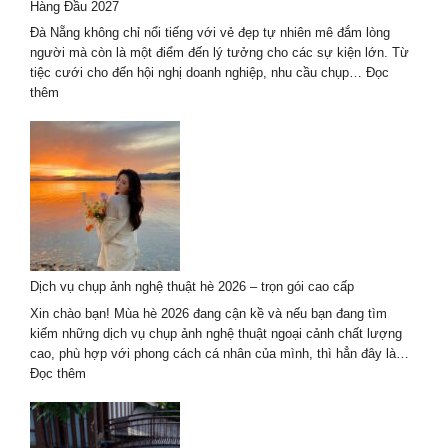
Hàng Đầu 2027
hướng
mới
Đà Nẵng không chỉ nổi tiếng với vẻ đẹp tự nhiên mê đắm lòng
nhất
người mà còn là một điểm đến lý tưởng cho các sự kiện lớn. Từ
2024-
tiệc cưới cho đến hội nghị doanh nghiệp, nhu cầu chụp…
Đọc
2025
:
thêm
Khám
Phá
7
Đơn
Vị
Chụp
Ảnh
Sự
Kiện
Dịch vụ chụp ảnh nghệ thuật hè 2026 – trọn gói cao cấp
Tại
Đà
Xin chào bạn! Mùa hè 2026 đang cận kề và nếu bạn đang tìm
Nẵng
kiếm những dịch vụ chụp ảnh nghệ thuật ngoại cảnh chất lượng
Chất
cao, phù hợp với phong cách cá nhân của mình, thì hẳn đây là…
Lượng
:
Đọc thêm
Hàng
Dịch
Đầu
vụ
2027
chụp