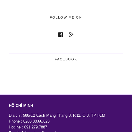
Chụp
Ảnh
Cưới
2026
FOLLOW ME ON
Giá
Tốt
Nhưng
Vẫn
Đẹp
Sang
Trọng
FACEBOOK
HỒ CHÍ MINH
Địa chỉ: 588/C2 Cách Mạng Tháng 8, P.11, Q.3, TP.HCM
Phone : 0283.88.66.623
Hotline : 091.279.7887