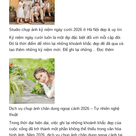
Chụp
Ảnh
Cưới
Hội
An
Studio chụp ảnh kỷ niệm ngày cưới 2026 ở Hà Nội đẹp & uy tín
2026
Mới
Kỷ niệm ngày cưới luôn là một dịp đặc biệt đối với mỗi cặp đôi.
Nhất
Đó là thời điểm để nhìn lại những khoảnh khắc đẹp đẽ đã qua và
:
tạo thêm những kỷ niệm mới. Để ghi lại những…
Đọc thêm
Studio
chụp
ảnh
kỷ
niệm
ngày
cưới
2026
ở
Dịch vụ chụp ảnh chân dung ngoại cảnh 2026 – Tự nhiên nghệ
Hà
thuật
Nội
đẹp
Trong thời đại hiện đại, việc ghi lại những khoảnh khắc đẹp của
&
cuộc sống đã trở thành một phần không thể thiếu trong văn hóa
uy
hình ảnh. Năm 2026, dịch vụ chụp ảnh chân dung ngoại cảnh tại