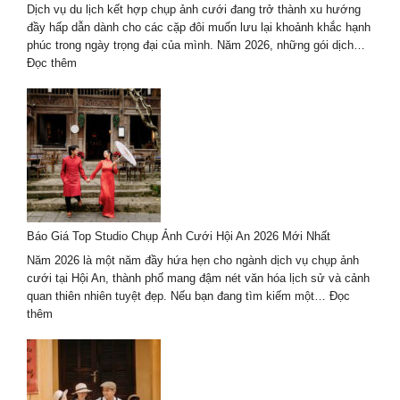
giữ
Dịch vụ du lịch kết hợp chụp ảnh cưới đang trở thành xu hướng
thanh
đầy hấp dẫn dành cho các cặp đôi muốn lưu lại khoảnh khắc hạnh
xuân
phúc trong ngày trọng đại của mình. Năm 2026, những gói dịch…
theo
:
Đọc thêm
cách
Dịch
riêng
vụ
du
lịch
kết
hợp
chụp
ảnh
cưới
Báo Giá Top Studio Chụp Ảnh Cưới Hội An 2026 Mới Nhất
2026
trọn
Năm 2026 là một năm đầy hứa hẹn cho ngành dịch vụ chụp ảnh
gói
cưới tại Hội An, thành phố mang đậm nét văn hóa lịch sử và cảnh
–
quan thiên nhiên tuyệt đẹp. Nếu bạn đang tìm kiếm một…
Đọc
giá
:
thêm
tốt
Báo
Giá
Top
Studio