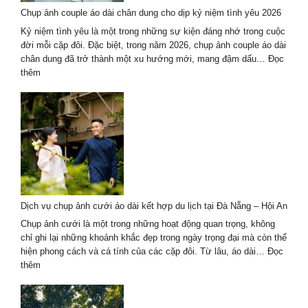
Hồ
Chụp ảnh couple áo dài chân dung cho dịp kỷ niệm tình yêu 2026
Chí
Minh
Kỷ niệm tình yêu là một trong những sự kiện đáng nhớ trong cuộc
–
đời mỗi cặp đôi. Đặc biệt, trong năm 2026, chụp ảnh couple áo dài
Trend
chân dung đã trở thành một xu hướng mới, mang đậm dấu…
Đọc
hot
:
thêm
2026
Chụp
ảnh
couple
áo
dài
chân
dung
cho
dịp
Dịch vụ chụp ảnh cưới áo dài kết hợp du lịch tại Đà Nẵng – Hội An
kỷ
niệm
Chụp ảnh cưới là một trong những hoạt động quan trọng, không
tình
chỉ ghi lại những khoảnh khắc đẹp trong ngày trọng đại mà còn thể
yêu
hiện phong cách và cá tính của các cặp đôi. Từ lâu, áo dài…
Đọc
2026
:
thêm
Dịch
vụ
chụp