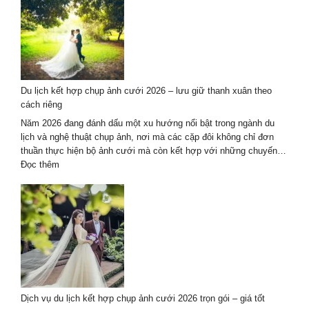
ảnh
cưới
áo
dài
kết
hợp
Du lịch kết hợp chụp ảnh cưới 2026 – lưu giữ thanh xuân theo
du
cách riêng
lịch
tại
Năm 2026 đang đánh dấu một xu hướng nổi bật trong ngành du
Đà
lịch và nghệ thuật chụp ảnh, nơi mà các cặp đôi không chỉ đơn
Nẵng
thuần thực hiện bộ ảnh cưới mà còn kết hợp với những chuyến…
–
:
Đọc thêm
Hội
Du
An
lịch
kết
hợp
chụp
ảnh
cưới
2026
–
Dịch vụ du lịch kết hợp chụp ảnh cưới 2026 trọn gói – giá tốt
lưu