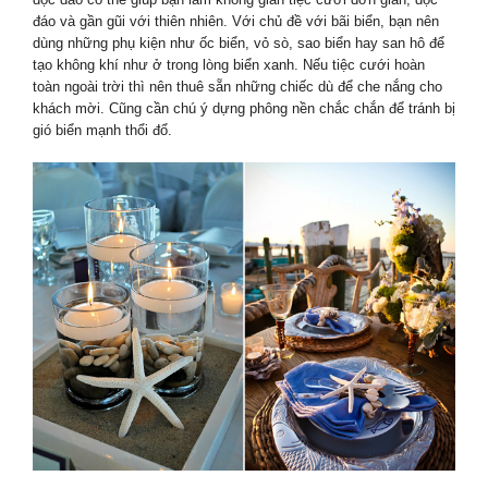
đáo và gần gũi với thiên nhiên. Với chủ đề với bãi biển, bạn nên
dùng những phụ kiện như ốc biển, vỏ sò, sao biển hay san hô để
tạo không khí như ở trong lòng biển xanh. Nếu tiệc cưới hoàn
toàn ngoài trời thì nên thuê sẵn những chiếc dù để che nắng cho
khách mời. Cũng cần chú ý dựng phông nền chắc chắn để tránh bị
gió biển mạnh thổi đổ.