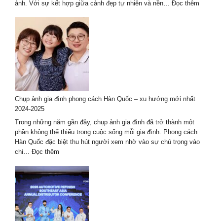
Tuyệt
:
ảnh. Với sự kết hợp giữa cảnh đẹp tự nhiên và nền…
Đọc thêm
Đẹp
Kinh
nghiệm
thuê
thợ
chụp
ảnh
ở
Huế
–
Chụp ảnh gia đình phong cách Hàn Quốc – xu hướng mới nhất
bộ
2024-2025
ảnh
đẹp
Trong những năm gần đây, chụp ảnh gia đình đã trở thành một
nhất
phần không thể thiếu trong cuộc sống mỗi gia đình. Phong cách
Hàn Quốc đặc biệt thu hút người xem nhờ vào sự chú trọng vào
:
chi…
Đọc thêm
Chụp
ảnh
gia
đình
phong
cách
Hàn