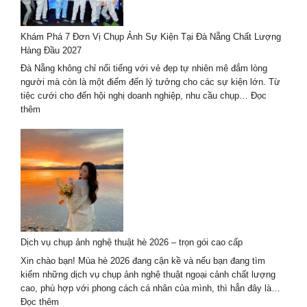
Quốc
–
Khám Phá 7 Đơn Vị Chụp Ảnh Sự Kiện Tại Đà Nẵng Chất Lượng
xu
Hàng Đầu 2027
hướng
mới
Đà Nẵng không chỉ nổi tiếng với vẻ đẹp tự nhiên mê đắm lòng
nhất
người mà còn là một điểm đến lý tưởng cho các sự kiện lớn. Từ
2024-
tiệc cưới cho đến hội nghị doanh nghiệp, nhu cầu chụp…
Đọc
2025
:
thêm
Khám
Phá
7
Đơn
Vị
Chụp
Ảnh
Sự
Kiện
Dịch vụ chụp ảnh nghệ thuật hè 2026 – trọn gói cao cấp
Tại
Đà
Xin chào bạn! Mùa hè 2026 đang cận kề và nếu bạn đang tìm
Nẵng
kiếm những dịch vụ chụp ảnh nghệ thuật ngoại cảnh chất lượng
Chất
cao, phù hợp với phong cách cá nhân của mình, thì hẳn đây là…
Lượng
:
Đọc thêm