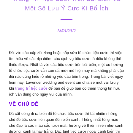
Một Số Lưu Ý Cực Kì Bổ Ích
18/01/2017
Đối với các cặp đôi đang hoặc sắp sửa tổ chức tiệc cưới thì việc
tìm hiểu về các địa điểm, các dịch vụ tiệc cưới là điều không thể
thiếu được. Nhất là với các tiệc cưới trên bãi biển, một xu hướng
tổ chức tiệc cưới vẫn còn rất mới mẻ hiện nay mà không phải cặp
đôi nào cũng hiểu rỗ những yêu cầu bên trong. Trong bài viết ngày
hôm nay, Lavender wedding and event xin chia sẻ một vài lưu ý
khi
trang trí tiệc cưới
để bạn để giúp bạn có thêm thông tin hữu
ích vận dụng cho ngày vui của mình.
VỀ CHỦ ĐỀ
Đã cất công đi ra biển để tổ chức tiệc cưới thì tất nhiên những
chủ đề tiệc cưới liên quan đến biển xanh. Thống nhất tông màu
chủ đạo là các màu sắc tươi mát, hướng về thiên nhiên như xanh
dương, xanh lá hay trắng. Đặc biệt tiệc cưới ngoại cảnh biển thì