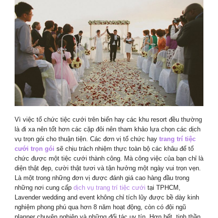
Vì việc tổ chức tiệc cưới trên biển hay các khu resort đều thường
là đi xa nên tốt hơn các cặp đôi nên tham khảo lựa chọn các dịch
vụ trọn gói cho thuận tiện. Các đơn vị tổ chức hay
trang trí tiệc
cưới trọn gói
sẽ chịu trách nhiệm thực toàn bộ các khâu để tổ
chức được một tiệc cưới thành công. Mà công việc của bạn chỉ là
diện thật đẹp, cười thật tươi và tận hưởng một ngày vui trọn vẹn.
Là một trong những đơn vị được đánh giá cao hàng đầu trong
những nơi cung cấp
dịch vụ trang trí tiệc cưới
tại TPHCM,
Lavender wedding and event không chỉ tích lũy được bề dày kinh
nghiệm phong phú qua hơn 8 năm hoạt động, còn có đội ngũ
planner chuyên nghiệp và những đối tác uy tín. Hơn hết, tinh thần