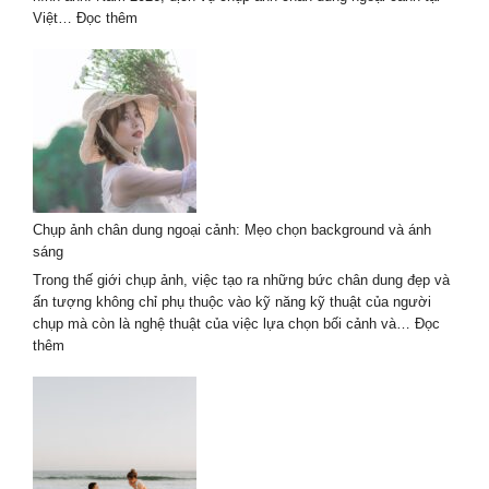
tín
:
Việt…
Đọc thêm
Dịch
vụ
chụp
ảnh
chân
dung
ngoại
cảnh
2026
Chụp ảnh chân dung ngoại cảnh: Mẹo chọn background và ánh
–
sáng
Tự
nhiên
Trong thế giới chụp ảnh, việc tạo ra những bức chân dung đẹp và
nghệ
ấn tượng không chỉ phụ thuộc vào kỹ năng kỹ thuật của người
thuật
chụp mà còn là nghệ thuật của việc lựa chọn bối cảnh và…
Đọc
:
thêm
Chụp
ảnh
chân
dung
ngoại
cảnh: