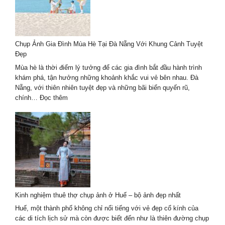
Chụp Ảnh Gia Đình Mùa Hè Tại Đà Nẵng Với Khung Cảnh Tuyệt
Đẹp
Mùa hè là thời điểm lý tưởng để các gia đình bắt đầu hành trình
khám phá, tận hưởng những khoảnh khắc vui vẻ bên nhau. Đà
Nẵng, với thiên nhiên tuyệt đẹp và những bãi biển quyến rũ,
:
chính…
Đọc thêm
Chụp
Ảnh
Gia
Đình
Mùa
Hè
Tại
Đà
Nẵng
Kinh nghiệm thuê thợ chụp ảnh ở Huế – bộ ảnh đẹp nhất
Với
Khung
Huế, một thành phố không chỉ nổi tiếng với vẻ đẹp cổ kính của
Cảnh
các di tích lịch sử mà còn được biết đến như là thiên đường chụp