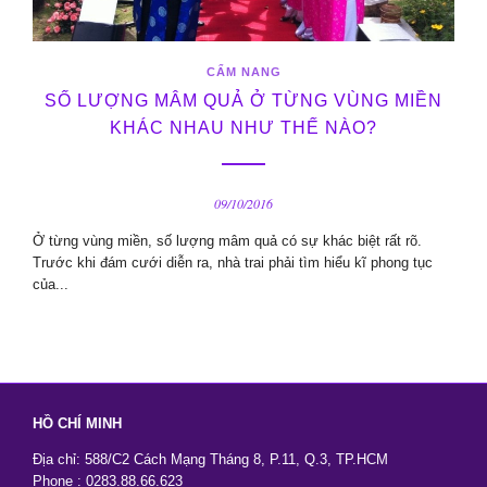
CẨM NANG
SỐ LƯỢNG MÂM QUẢ Ở TỪNG VÙNG MIỀN
KHÁC NHAU NHƯ THẾ NÀO?
09/10/2016
Ở từng vùng miền, số lượng mâm quả có sự khác biệt rất rõ.
Trước khi đám cưới diễn ra, nhà trai phải tìm hiểu kĩ phong tục
của...
HỒ CHÍ MINH
Địa chỉ: 588/C2 Cách Mạng Tháng 8, P.11, Q.3, TP.HCM
Phone : 0283.88.66.623