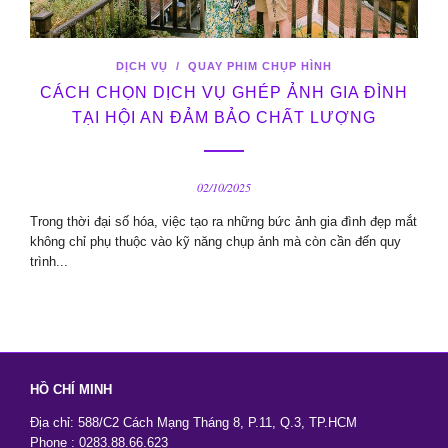
DỊCH VỤ
/
QUAY PHIM CHỤP HÌNH
CÁCH CHỌN DỊCH VỤ GHÉP ẢNH GIA ĐÌNH
TẠI HỘI AN ĐẢM BẢO CHẤT LƯỢNG
02/10/2025
Trong thời đại số hóa, việc tạo ra những bức ảnh gia đình đẹp mắt
không chỉ phụ thuộc vào kỹ năng chụp ảnh mà còn cần đến quy
trình...
HỒ CHÍ MINH
Địa chỉ: 588/C2 Cách Mạng Tháng 8, P.11, Q.3, TP.HCM
Phone : 0283.88.66.623