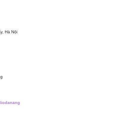
y, Hà Nội
ng
diodanang