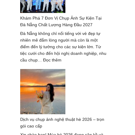
Hàn
Quốc
Khám Phá 7 Đơn Vị Chụp Ảnh Sự Kiện Tại
–
Đà Nẵng Chất Lượng Hàng Đầu 2027
xu
hướng
Đà Nẵng không chỉ nổi tiếng với vẻ đẹp tự
mới
nhiên mê đắm lòng người mà còn là một
nhất
điểm đến lý tưởng cho các sự kiện lớn. Từ
2024-
tiệc cưới cho đến hội nghị doanh nghiệp, nhu
2025
:
cầu chụp…
Đọc thêm
Khám
Phá
7
Đơn
Vị
Chụp
Ảnh
Sự
Dịch vụ chụp ảnh nghệ thuật hè 2026 – trọn
Kiện
gói cao cấp
Tại
Đà
Xin chào bạn! Mùa hè 2026 đang cận kề và