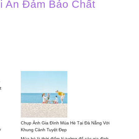
ội An Đảm Bảo Chất
p
t
h
Chụp Ảnh Gia Đình Mùa Hè Tại Đà Nẵng Với
y
Khung Cảnh Tuyệt Đẹp
Mùa hè là thời điểm lý tưởng để các gia đình