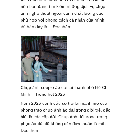
Nẵng
nếu bạn đang tìm kiếm những dịch vụ chụp
Chất
ảnh nghệ thuật ngoại cảnh chất lượng cao,
Lượng
phù hợp với phong cách cá nhân của mình,
Hàng
:
thì hẳn đây là…
Đọc thêm
Đầu
Dịch
2027
vụ
chụp
ảnh
nghệ
thuật
hè
2026
Chụp ảnh couple áo dài tại thành phố Hồ Chí
–
Minh – Trend hot 2026
trọn
gói
Năm 2026 đánh dấu sự trở lại mạnh mẽ của
cao
phong trào chụp ảnh áo dài trong giới trẻ, đặc
cấp
biệt là các cặp đôi. Chụp ảnh đôi trong trang
phục áo dài đã không còn đơn thuần là một…
:
Đọc thêm
Chụp