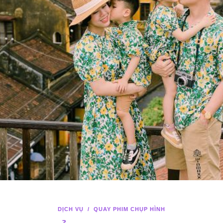
DỊCH VỤ
/
QUAY PHIM CHỤP HÌNH