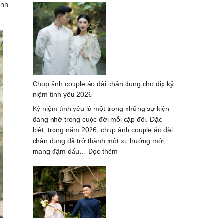
ánh
ảnh
couple
áo
dài
tại
thành
phố
Chụp ảnh couple áo dài chân dung cho dịp kỷ
Hồ
niệm tình yêu 2026
Chí
Minh
Kỷ niệm tình yêu là một trong những sự kiện
–
đáng nhớ trong cuộc đời mỗi cặp đôi. Đặc
Trend
biệt, trong năm 2026, chụp ảnh couple áo dài
hot
chân dung đã trở thành một xu hướng mới,
2026
:
mang đậm dấu…
Đọc thêm
Chụp
ảnh
couple
áo
dài
chân