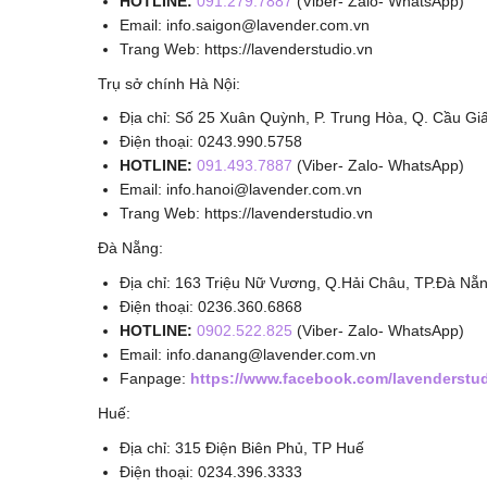
HOTLINE:
091.279.7887
(Viber- Zalo- WhatsApp)
Email: info.saigon@lavender.com.vn
Trang Web: https://lavenderstudio.vn
Trụ sở chính Hà Nội:
Địa chỉ: Số 25 Xuân Quỳnh, P. Trung Hòa, Q. Cầu Giấ
Điện thoại: 0243.990.5758
HOTLINE:
091.493.7887
(Viber- Zalo- WhatsApp)
Email: info.hanoi@lavender.com.vn
Trang Web: https://lavenderstudio.vn
Đà Nẵng:
Địa chỉ: 163 Triệu Nữ Vương, Q.Hải Châu, TP.Đà Nẵ
Điện thoại: 0236.360.6868
HOTLINE:
0902.522.825
(Viber- Zalo- WhatsApp)
Email: info.danang@lavender.com.vn
Fanpage:
https://www.facebook.com/lavenderstu
Huế:
Địa chỉ: 315 Điện Biên Phủ, TP Huế
Điện thoại: 0234.396.3333