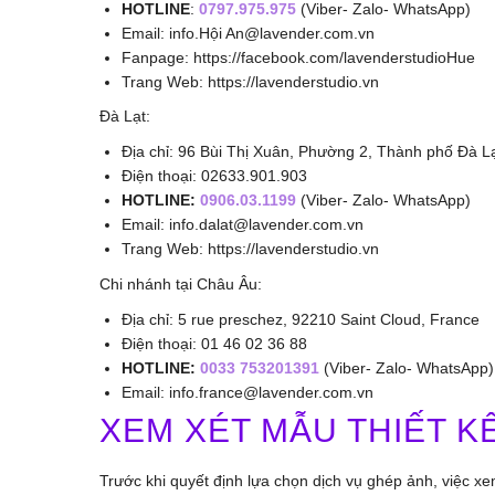
HOTLINE
:
0797.975.975
(Viber- Zalo- WhatsApp)
Email: info.Hội An@lavender.com.vn
Fanpage: https://facebook.com/lavenderstudioHue
Trang Web: https://lavenderstudio.vn
Đà Lạt:
Địa chỉ: 96 Bùi Thị Xuân, Phường 2, Thành phố Đà Lạ
Điện thoại: 02633.901.903
HOTLINE:
0906.03.1199
(Viber- Zalo- WhatsApp)
Email: info.dalat@lavender.com.vn
Trang Web: https://lavenderstudio.vn
Chi nhánh tại Châu Âu:
Địa chỉ: 5 rue preschez, 92210 Saint Cloud, France
Điện thoại: 01 46 02 36 88
HOTLINE:
0033 753201391
(Viber- Zalo- WhatsApp)
Email: info.france@lavender.com.vn
XEM XÉT MẪU THIẾT 
Trước khi quyết định lựa chọn dịch vụ ghép ảnh, việc xem