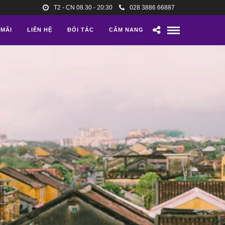
T2 - CN 08.30 - 20:30
028 3886 66887
 MÃI
LIÊN HỆ
ĐỐI TÁC
CẨM NANG