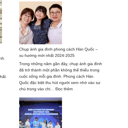
nghiệm
thuê
thợ
chụp
ảnh
ở
Huế
Chụp ảnh gia đình phong cách Hàn Quốc –
–
xu hướng mới nhất 2024-2025
bộ
nh.
ảnh
Trong những năm gần đây, chụp ảnh gia đình
đẹp
đã trở thành một phần không thể thiếu trong
nhất
cuộc sống mỗi gia đình. Phong cách Hàn
chất
Quốc đặc biệt thu hút người xem nhờ vào sự
:
chú trọng vào chi…
Đọc thêm
Chụp
ảnh
gia
đình
phong
cách