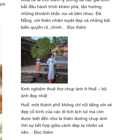
ịch
bắt đầu hành trình khám phá, tận hưởng
những khoảnh khắc vui vẻ bên nhau. Đà
Nẵng, với thiên nhiên tuyệt đẹp và những bãi
:
biển quyến rũ, chính…
Đọc thêm
Chụp
Ảnh
Gia
Đình
Mùa
Hè
Tại
Đà
Kinh nghiệm thuê thợ chụp ảnh ở Huế – bộ
Nẵng
ảnh đẹp nhất
Với
Khung
Huế, một thành phố không chỉ nổi tiếng với vẻ
Cảnh
đẹp cổ kính của các di tích lịch sử mà còn
Tuyệt
được biết đến như là thiên đường chụp ảnh.
Đẹp
Với sự kết hợp giữa cảnh đẹp tự nhiên và
:
nền…
Đọc thêm
Kinh