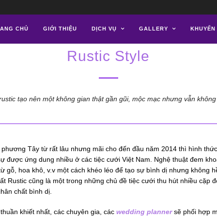
ANG CHỦ
GIỚI THIỆU
DỊCH VỤ
GALLERY
KHUYẾN
WEDDING PLANNER
Rustic Style
rustic tạo nên một không gian thật gần gũi, mộc mạc nhưng vẫn khôn
i phương Tây từ rất lâu nhưng mãi cho đến đầu năm 2014 thì hình thức
sự được ứng dung nhiều ở các tiệc cưới Việt Nam. Nghệ thuật đem khoả
từ gỗ, hoa khô, v.v một cách khéo léo để tạo sự bình dị nhưng không h
ất Rustic cũng là một trong những chủ đề tiệc cưới thu hút nhiều cặp 
hân chất bình dị.
thuần khiết nhất, các chuyên gia, các
wedding planner
sẽ phối hợp m