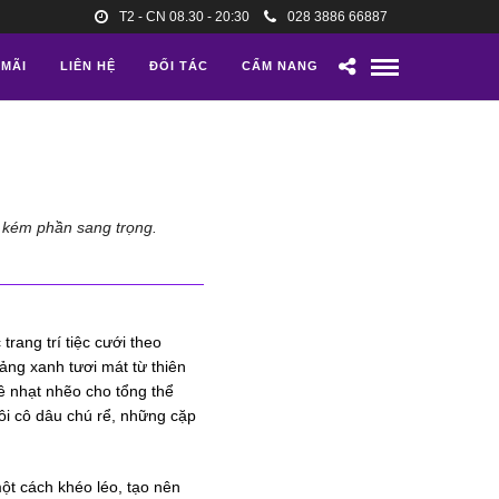
T2 - CN 08.30 - 20:30
028 3886 66887
 MÃI
LIÊN HỆ
ĐỐI TÁC
CẨM NANG
g kém phần sang trọng.
 trang trí
tiệc cưới theo
ng xanh tươi mát từ thiên
ề nhạt nhẽo cho tổng thể
đôi cô dâu chú rể, những cặp
ột cách khéo léo, tạo nên