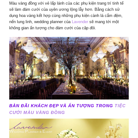
Màu vàng đồng với vẻ lấp lánh của các phụ kiện trang trí tinh tế
sẽ làm đám cưới của uyên ương lộng lẫy hơn. Bằng cách sử
dụng hoa vàng kết hợp cùng những phụ kiện cành lá cắm đệm,
nến lung linh, wedding planner của
Lavender
sẽ mang tới một
không gian ấn tượng cho đám cưới của cặp đôi.
BÀN ĐÃI KHÁCH ĐẸP VÀ ẤN TƯỢNG TRONG
TIỆC
CƯỚI MÀU VÀNG ĐỒNG