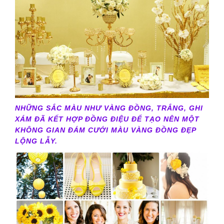
NHỮNG SẮC MÀU NHƯ VÀNG ĐỒNG, TRẮNG, GHI
XÁM ĐÃ KẾT HỢP ĐỒNG ĐIỆU ĐỂ TẠO NÊN MỘT
KHÔNG GIAN ĐÁM CƯỚI MÀU VÀNG ĐỒNG ĐẸP
LỘNG LẪY.