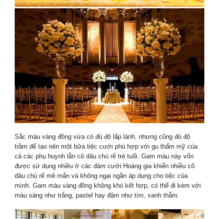
Sắc màu vàng đồng vừa có đủ độ lấp lánh, nhưng cũng đủ độ
trầm để tạo nên một bữa tiệc cưới phù hợp với gu thẩm mỹ của
cả các phụ huynh lẫn cô dâu chú rể trẻ tuổi. Gam màu này vốn
được sử dụng nhiều ở các đám cưới Hoàng gia khiến nhiều cô
dâu chú rể mê mẩn và không ngại ngần áp dụng cho tiệc của
mình. Gam màu vàng đồng không khó kết hợp, có thể đi kèm với
màu sáng như trắng, pastel hay đậm như tím, xanh thẫm.