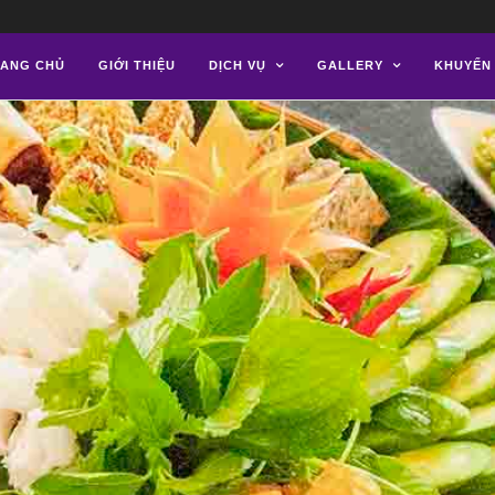
ANG CHỦ
GIỚI THIỆU
DỊCH VỤ
GALLERY
KHUYẾN