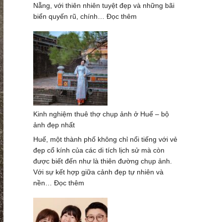
Nẵng, với thiên nhiên tuyệt đẹp và những bãi
:
biển quyến rũ, chính…
Đọc thêm
Chụp
Ảnh
Gia
Đình
Mùa
Hè
Tại
Đà
Kinh nghiệm thuê thợ chụp ảnh ở Huế – bộ
Nẵng
ảnh đẹp nhất
Với
Khung
Huế, một thành phố không chỉ nổi tiếng với vẻ
Cảnh
đẹp cổ kính của các di tích lịch sử mà còn
Tuyệt
được biết đến như là thiên đường chụp ảnh.
Đẹp
Với sự kết hợp giữa cảnh đẹp tự nhiên và
:
nền…
Đọc thêm
Kinh
nghiệm
thuê