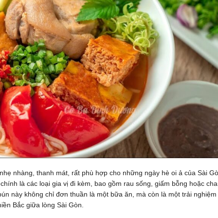
nhẹ nhàng, thanh mát, rất phù hợp cho những ngày hè oi ả của Sài Gò
 chính là các loại gia vị đi kèm, bao gồm rau sống, giấm bỗng hoặc ch
bún này không chỉ đơn thuần là một bữa ăn, mà còn là một trải nghiệm
ền Bắc giữa lòng Sài Gòn.