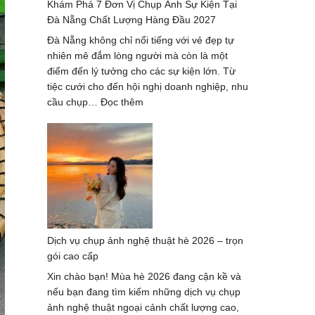
Khám Phá 7 Đơn Vị Chụp Ảnh Sự Kiện Tại
–
Đà Nẵng Chất Lượng Hàng Đầu 2027
xu
hướng
Đà Nẵng không chỉ nổi tiếng với vẻ đẹp tự
mới
nhiên mê đắm lòng người mà còn là một
nhất
điểm đến lý tưởng cho các sự kiện lớn. Từ
2024-
tiệc cưới cho đến hội nghị doanh nghiệp, nhu
2025
:
cầu chụp…
Đọc thêm
Khám
Phá
7
Đơn
Vị
Chụp
Ảnh
Sự
Dịch vụ chụp ảnh nghệ thuật hè 2026 – trọn
Kiện
gói cao cấp
Tại
Đà
Xin chào bạn! Mùa hè 2026 đang cận kề và
Nẵng
nếu bạn đang tìm kiếm những dịch vụ chụp
Chất
ảnh nghệ thuật ngoại cảnh chất lượng cao,