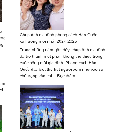
thợ
chụp
ảnh
ở
Huế
ủa
Chụp ảnh gia đình phong cách Hàn Quốc –
–
ơng
xu hướng mới nhất 2024-2025
bộ
ng
ảnh
Trong những năm gần đây, chụp ảnh gia đình
đẹp
đã trở thành một phần không thể thiếu trong
nhất
cuộc sống mỗi gia đình. Phong cách Hàn
Quốc đặc biệt thu hút người xem nhờ vào sự
:
chú trọng vào chi…
Đọc thêm
Chụp
hấm
ảnh
ơi
gia
đình
phong
cách
Hàn
Quốc