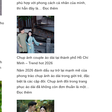
Lượng
phù hợp với phong cách cá nhân của mình,
Hàng
:
thì hẳn đây là…
Đọc thêm
Đầu
Dịch
2027
vụ
cho
chụp
ảnh
nghệ
thuật
hè
2026
Chụp ảnh couple áo dài tại thành phố Hồ Chí
–
nh
Minh – Trend hot 2026
trọn
m
gói
Năm 2026 đánh dấu sự trở lại mạnh mẽ của
cao
phong trào chụp ảnh áo dài trong giới trẻ, đặc
cấp
biệt là các cặp đôi. Chụp ảnh đôi trong trang
phục áo dài đã không còn đơn thuần là một…
:
Đọc thêm
Chụp
ảnh
couple