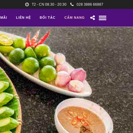
T2 - CN 08.30 - 20:30
028 3886 66887
 MÃI
LIÊN HỆ
ĐỐI TÁC
CẨM NANG