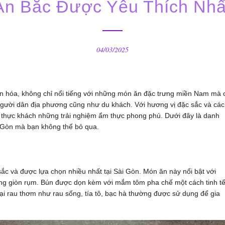
n Bắc Được Yêu Thích Nhất
04/03/2025
ăn hóa, không chỉ nổi tiếng với những món ăn đặc trưng miền Nam mà 
người dân địa phương cũng như du khách. Với hương vị đặc sắc và cá
thực khách những trải nghiệm ẩm thực phong phú. Dưới đây là danh
i Gòn mà bạn không thể bỏ qua.
 và được lựa chọn nhiều nhất tại Sài Gòn. Món ăn này nổi bật với
àng giòn rụm. Bún được dọn kèm với mắm tôm pha chế một cách tinh tế
ại rau thơm như rau sống, tía tô, bạc hà thường được sử dụng để gia