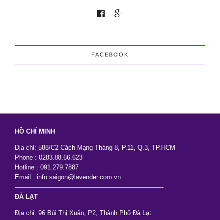
Tốt
Nhưng
Vẫn
Đẹp
Sang
Trọng
FACEBOOK
HỒ CHÍ MINH
Địa chỉ: 588/C2 Cách Mạng Tháng 8, P.11, Q.3, TP.HCM
Phone : 0283.88.66.623
Hotline : 091.279.7887
Email : info.saigon@lavender.com.vn
———————————————————————-
ĐÀ LẠT
Địa chỉ: 96 Bùi Thị Xuân, P2, Thành Phố Đà Lạt