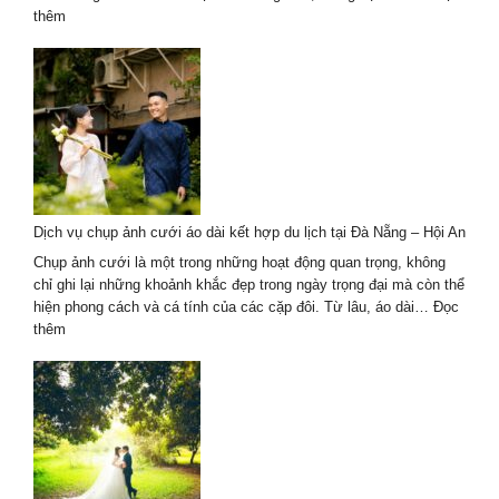
hot
:
thêm
2026
Chụp
ảnh
couple
áo
dài
chân
dung
cho
dịp
Dịch vụ chụp ảnh cưới áo dài kết hợp du lịch tại Đà Nẵng – Hội An
kỷ
niệm
Chụp ảnh cưới là một trong những hoạt động quan trọng, không
tình
chỉ ghi lại những khoảnh khắc đẹp trong ngày trọng đại mà còn thể
yêu
hiện phong cách và cá tính của các cặp đôi. Từ lâu, áo dài…
Đọc
2026
:
thêm
Dịch
vụ
chụp
ảnh
cưới
áo
dài