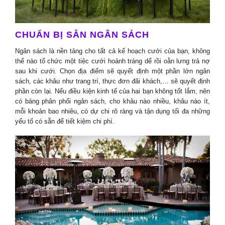
CHUẨN BỊ SẴN NGÂN SÁCH
Ngân sách là nền tảng cho tất cả kế hoạch cưới của bạn, không
thể nào tổ chức một tiệc cưới hoảnh tráng dể rồi oằn lưng trả nợ
sau khi cưới. Chọn địa điểm sẽ quyết định một phần lớn ngân
sách, các khâu như trang trí, thực đơn đãi khách,… sẽ quyết định
phần còn lại. Nếu điều kiện kinh tế của hai bạn không tốt lắm, nên
có bảng phân phối ngân sách, cho khâu nào nhiều, khâu nào ít,
mỗi khoản bao nhiêu, có dự chi rõ ràng và tận dụng tối đa những
yếu tố có sẵn để tiết kiệm chi phí.