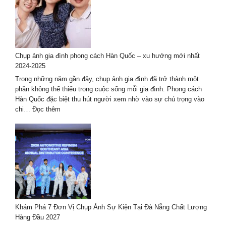
chụp
ảnh
ở
Huế
–
Chụp ảnh gia đình phong cách Hàn Quốc – xu hướng mới nhất
bộ
2024-2025
ảnh
đẹp
Trong những năm gần đây, chụp ảnh gia đình đã trở thành một
nhất
phần không thể thiếu trong cuộc sống mỗi gia đình. Phong cách
Hàn Quốc đặc biệt thu hút người xem nhờ vào sự chú trọng vào
:
chi…
Đọc thêm
Chụp
ảnh
gia
đình
phong
cách
Hàn
Quốc
–
Khám Phá 7 Đơn Vị Chụp Ảnh Sự Kiện Tại Đà Nẵng Chất Lượng
xu
Hàng Đầu 2027
hướng