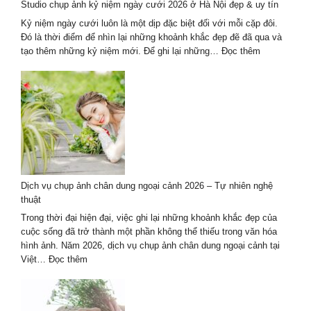
Studio chụp ảnh kỷ niệm ngày cưới 2026 ở Hà Nội đẹp & uy tín
2026
Mới
Kỷ niệm ngày cưới luôn là một dịp đặc biệt đối với mỗi cặp đôi.
Nhất
Đó là thời điểm để nhìn lại những khoảnh khắc đẹp đẽ đã qua và
:
tạo thêm những kỷ niệm mới. Để ghi lại những…
Đọc thêm
Studio
chụp
ảnh
kỷ
niệm
ngày
cưới
2026
ở
Dịch vụ chụp ảnh chân dung ngoại cảnh 2026 – Tự nhiên nghệ
Hà
thuật
Nội
đẹp
Trong thời đại hiện đại, việc ghi lại những khoảnh khắc đẹp của
&
cuộc sống đã trở thành một phần không thể thiếu trong văn hóa
uy
hình ảnh. Năm 2026, dịch vụ chụp ảnh chân dung ngoại cảnh tại
tín
:
Việt…
Đọc thêm
Dịch
vụ
chụp