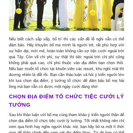
Nếu biết cách sắp xếp, bố trí thì các vấn đề lễ nghi vẫn có thể
đảm bảo. Hãy khuyên bố mẹ mình là người trẻ, rất phù hợp với
sự hiện đại, mới mẻ, hoàn toàn không cần sợ tiệc cưới ngoài trời
quá Tây. Còn về chi phí, sự thật thì tiệc ngoài trời chi phí cũng
không phải quá cao, chỉ phù thuộc vào địa điểm bạn chọn thôi.
Nếu bạn muốn tổ chức tại khuôn viên các resort, khu nghỉ mát thì
đương nhiên là đắt rồi. Bạn cần thảo luận và hỏi ý kiến người lớn
khi lựa chọn địa điểm, ý tưởng tổ chức để đảm bảo bố mẹ hài
lòng mà bạn vẫn có được một ngày cưới đáng nhớ.
CHỌN ĐỊA ĐIỂM TỔ CHỨC TIỆC CƯỚI LÝ
TƯỞNG
Sau khi thảo luận với bố mẹ cùng tham khảo ý kiến người thân để
chọn địa điểm tổ chức tiệc cưới lý tưởng. Tốt nhất không nên chỉ
xem qua hình hay nghe người khác nói, bạn hãy bỏ ra một ít thời
gian để thân chinh đến xem xét địa điểm thực. Từ đó bạn có thể