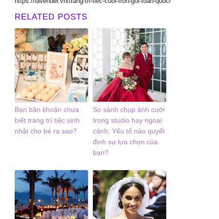
https://lavender.vn/trang-tri-tiec-cuoi-tron-goi-toan-quoc/
RELATED POSTS
Bạn băn khoăn chưa
So sánh chụp ảnh cưới
biết trang trí tiệc sinh
trong studio hay ngoại
nhật cho bé ra sao?
cảnh: Yếu tố nào quyết
định sự lựa chọn của
bạn?