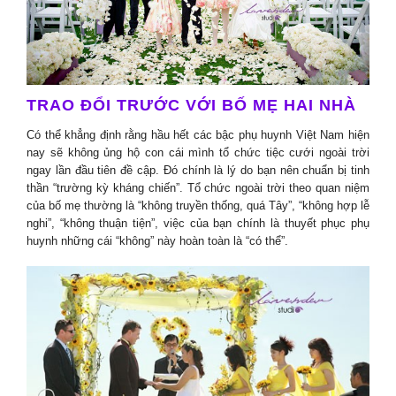
TRAO ĐỔI TRƯỚC VỚI BỐ MẸ HAI NHÀ
Có thể khẳng định rằng hầu hết các bậc phụ huynh Việt Nam hiện
nay sẽ không ủng hộ con cái mình tổ chức tiệc cưới ngoài trời
ngay lần đầu tiên đề cập. Đó chính là lý do bạn nên chuẩn bị tinh
thần “trường kỳ kháng chiến”. Tổ chức ngoài trời theo quan niệm
của bố mẹ thường là “không truyền thống, quá Tây”, “không hợp lễ
nghi”, “không thuận tiện”, việc của bạn chính là thuyết phục phụ
huynh những cái “không” này hoàn toàn là “có thể”.