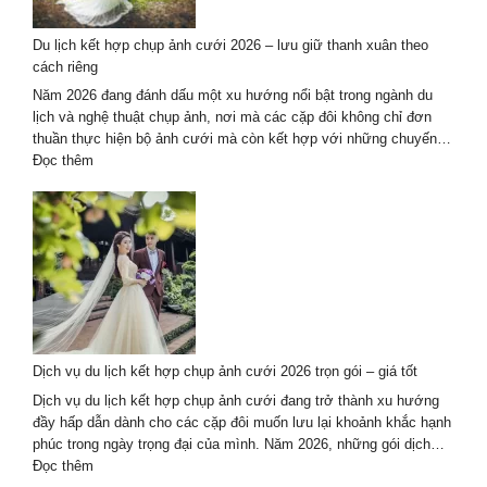
kết
hợp
Du lịch kết hợp chụp ảnh cưới 2026 – lưu giữ thanh xuân theo
du
cách riêng
lịch
tại
Năm 2026 đang đánh dấu một xu hướng nổi bật trong ngành du
Đà
lịch và nghệ thuật chụp ảnh, nơi mà các cặp đôi không chỉ đơn
Nẵng
thuần thực hiện bộ ảnh cưới mà còn kết hợp với những chuyến…
–
:
Đọc thêm
Hội
Du
An
lịch
kết
hợp
chụp
ảnh
cưới
2026
–
Dịch vụ du lịch kết hợp chụp ảnh cưới 2026 trọn gói – giá tốt
lưu
giữ
Dịch vụ du lịch kết hợp chụp ảnh cưới đang trở thành xu hướng
thanh
đầy hấp dẫn dành cho các cặp đôi muốn lưu lại khoảnh khắc hạnh
xuân
phúc trong ngày trọng đại của mình. Năm 2026, những gói dịch…
theo
:
Đọc thêm
cách
Dịch