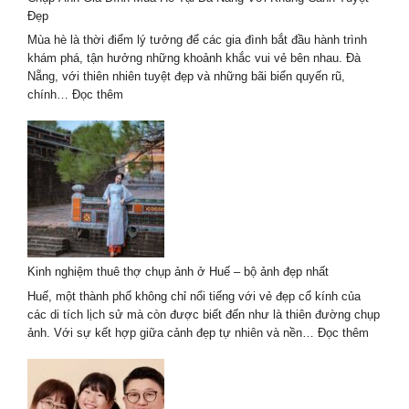
Đẹp
Mùa hè là thời điểm lý tưởng để các gia đình bắt đầu hành trình
khám phá, tận hưởng những khoảnh khắc vui vẻ bên nhau. Đà
Nẵng, với thiên nhiên tuyệt đẹp và những bãi biển quyến rũ,
:
chính…
Đọc thêm
Chụp
Ảnh
Gia
Đình
Mùa
Hè
Tại
Đà
Nẵng
Kinh nghiệm thuê thợ chụp ảnh ở Huế – bộ ảnh đẹp nhất
Với
Khung
Huế, một thành phố không chỉ nổi tiếng với vẻ đẹp cổ kính của
Cảnh
các di tích lịch sử mà còn được biết đến như là thiên đường chụp
Tuyệt
:
ảnh. Với sự kết hợp giữa cảnh đẹp tự nhiên và nền…
Đọc thêm
Đẹp
Kinh
nghiệm
thuê
thợ