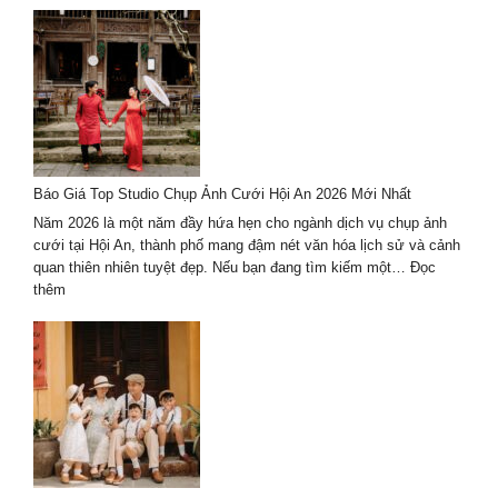
riêng
vụ
du
lịch
kết
hợp
chụp
ảnh
cưới
Báo Giá Top Studio Chụp Ảnh Cưới Hội An 2026 Mới Nhất
2026
trọn
Năm 2026 là một năm đầy hứa hẹn cho ngành dịch vụ chụp ảnh
gói
cưới tại Hội An, thành phố mang đậm nét văn hóa lịch sử và cảnh
–
quan thiên nhiên tuyệt đẹp. Nếu bạn đang tìm kiếm một…
Đọc
giá
:
thêm
tốt
Báo
Giá
Top
Studio
Chụp
Ảnh
Cưới
Hội
An