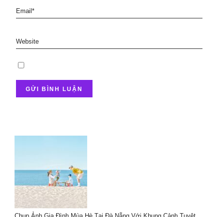
Chụp Ảnh Gia Đình Mùa Hè Tại Đà Nẵng Với Khung Cảnh Tuyệt