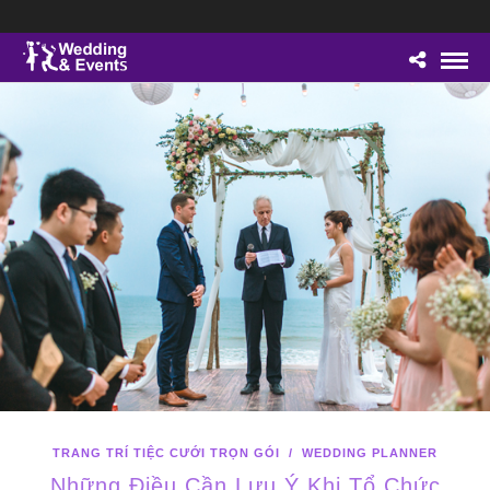
TRANG TRÍ TIỆC CƯỚI TRỌN GÓI
/
WEDDING PLANNER
Những Điều Cần Lưu Ý Khi Tổ Chức