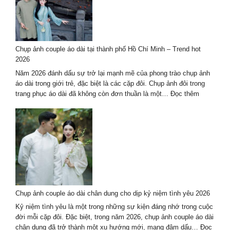
nghệ
thuật
hè
2026
–
Chụp ảnh couple áo dài tại thành phố Hồ Chí Minh – Trend hot
trọn
2026
gói
cao
Năm 2026 đánh dấu sự trở lại mạnh mẽ của phong trào chụp ảnh
cấp
áo dài trong giới trẻ, đặc biệt là các cặp đôi. Chụp ảnh đôi trong
:
trang phục áo dài đã không còn đơn thuần là một…
Đọc thêm
Chụp
ảnh
couple
áo
dài
tại
thành
phố
Hồ
Chụp ảnh couple áo dài chân dung cho dịp kỷ niệm tình yêu 2026
Chí
Minh
Kỷ niệm tình yêu là một trong những sự kiện đáng nhớ trong cuộc
–
đời mỗi cặp đôi. Đặc biệt, trong năm 2026, chụp ảnh couple áo dài
Trend
chân dung đã trở thành một xu hướng mới, mang đậm dấu…
Đọc