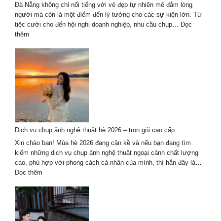
mới
Đà Nẵng không chỉ nổi tiếng với vẻ đẹp tự nhiên mê đắm lòng
nhất
người mà còn là một điểm đến lý tưởng cho các sự kiện lớn. Từ
2024-
tiệc cưới cho đến hội nghị doanh nghiệp, nhu cầu chụp…
Đọc
2025
:
thêm
Khám
Phá
7
Đơn
Vị
Chụp
Ảnh
Sự
Kiện
Dịch vụ chụp ảnh nghệ thuật hè 2026 – trọn gói cao cấp
Tại
Đà
Xin chào bạn! Mùa hè 2026 đang cận kề và nếu bạn đang tìm
Nẵng
kiếm những dịch vụ chụp ảnh nghệ thuật ngoại cảnh chất lượng
Chất
cao, phù hợp với phong cách cá nhân của mình, thì hẳn đây là…
Lượng
:
Đọc thêm
Hàng
Dịch
Đầu
vụ
2027
chụp
ảnh