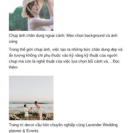
ảnh
chân
dung
ngoại
cảnh
2026
Chụp ảnh chân dung ngoại cảnh: Mẹo chọn background và ánh
–
sáng
Tự
nhiên
Trong thế giới chụp ảnh, việc tạo ra những bức chân dung đẹp và
nghệ
ấn tượng không chỉ phụ thuộc vào kỹ năng kỹ thuật của người
thuật
chụp mà còn là nghệ thuật của việc lựa chọn bối cảnh và…
Đọc
:
thêm
Chụp
ảnh
chân
dung
ngoại
cảnh:
Mẹo
chọn
background
Trang trí decor cầu hôn chuyên nghiệp cùng Lavender Wedding
và
planner & Events
ánh