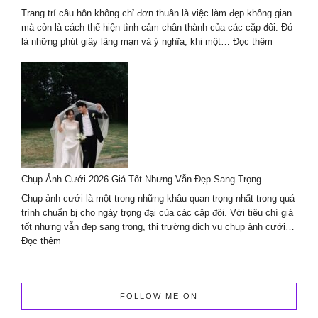
sáng
Trang trí cầu hôn không chỉ đơn thuần là việc làm đẹp không gian
mà còn là cách thể hiện tình cảm chân thành của các cặp đôi. Đó
:
là những phút giây lãng mạn và ý nghĩa, khi một…
Đọc thêm
Trang
trí
decor
cầu
hôn
chuyên
nghiệp
cùng
Lavender
Chụp Ảnh Cưới 2026 Giá Tốt Nhưng Vẫn Đẹp Sang Trọng
Wedding
planner
Chụp ảnh cưới là một trong những khâu quan trọng nhất trong quá
&
trình chuẩn bị cho ngày trọng đại của các cặp đôi. Với tiêu chí giá
Events
tốt nhưng vẫn đẹp sang trọng, thị trường dịch vụ chụp ảnh cưới…
:
Đọc thêm
Chụp
Ảnh
Cưới
2026
FOLLOW ME ON
Giá