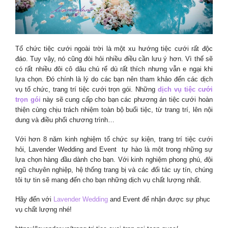
Tổ chức tiệc cưới ngoài trời là một xu hướng tiệc cưới rất độc
đáo. Tuy vậy, nó cũng đòi hỏi nhiều điều cần lưu ý hơn. Vì thế sẽ
có rất nhiều đôi cô dâu chú rể dù rất thích nhưng vẫn e ngại khi
lựa chọn. Đó chính là lý do các bạn nên tham khảo đến các dịch
vụ tổ chức, trang trí tiệc cưới trọn gói. Những
dịch vụ tiệc cưới
trọn gói
này sẽ cung cấp cho bạn các phương án tiệc cưới hoàn
thiện cùng chịu trách nhiệm toàn bộ buổi tiệc, từ trang trí, lên nội
dung và điều phối chương trình…
Với hơn 8 năm kinh nghiệm tổ chức sự kiện, trang trí tiệc cưới
hỏi, Lavender Wedding and Event tự hào là một trong những sự
lựa chọn hàng đầu dành cho bạn. Với kinh nghiệm phong phú, đội
ngũ chuyên nghiệp, hệ thống trang bị và các đối tác uy tín, chúng
tôi tự tin sẽ mang đến cho bạn những dịch vụ chất lượng nhất.
Hãy đến với
Lavender Wedding
and Event để nhận được sự phục
vụ chất lượng nhé!