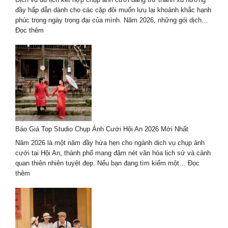
thanh
đầy hấp dẫn dành cho các cặp đôi muốn lưu lại khoảnh khắc hạnh
xuân
phúc trong ngày trọng đại của mình. Năm 2026, những gói dịch…
theo
:
Đọc thêm
cách
Dịch
riêng
vụ
du
lịch
kết
hợp
chụp
ảnh
cưới
Báo Giá Top Studio Chụp Ảnh Cưới Hội An 2026 Mới Nhất
2026
trọn
Năm 2026 là một năm đầy hứa hẹn cho ngành dịch vụ chụp ảnh
gói
cưới tại Hội An, thành phố mang đậm nét văn hóa lịch sử và cảnh
–
quan thiên nhiên tuyệt đẹp. Nếu bạn đang tìm kiếm một…
Đọc
giá
:
thêm
tốt
Báo
Giá
Top
Studio
Chụp