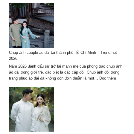
Dịch
Đầu
vụ
2027
chụp
ảnh
nghệ
thuật
hè
2026
–
Chụp ảnh couple áo dài tại thành phố Hồ Chí Minh – Trend hot
trọn
2026
gói
cao
Năm 2026 đánh dấu sự trở lại mạnh mẽ của phong trào chụp ảnh
cấp
áo dài trong giới trẻ, đặc biệt là các cặp đôi. Chụp ảnh đôi trong
:
trang phục áo dài đã không còn đơn thuần là một…
Đọc thêm
Chụp
ảnh
couple
áo
dài
tại
thành
phố
Hồ