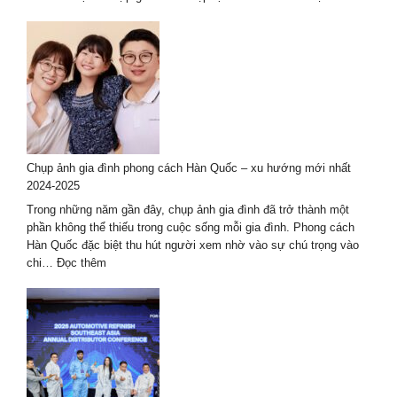
Đẹp
Kinh
nghiệm
thuê
thợ
chụp
ảnh
ở
Huế
–
Chụp ảnh gia đình phong cách Hàn Quốc – xu hướng mới nhất
bộ
2024-2025
ảnh
đẹp
Trong những năm gần đây, chụp ảnh gia đình đã trở thành một
nhất
phần không thể thiếu trong cuộc sống mỗi gia đình. Phong cách
Hàn Quốc đặc biệt thu hút người xem nhờ vào sự chú trọng vào
:
chi…
Đọc thêm
Chụp
ảnh
gia
đình
phong
cách
Hàn