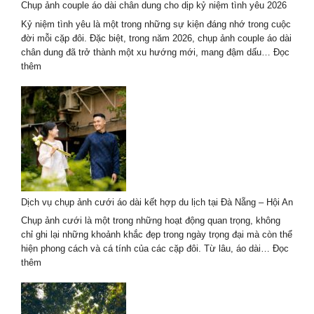
Chụp ảnh couple áo dài chân dung cho dịp kỷ niệm tình yêu 2026
Chí
Minh
Kỷ niệm tình yêu là một trong những sự kiện đáng nhớ trong cuộc
–
đời mỗi cặp đôi. Đặc biệt, trong năm 2026, chụp ảnh couple áo dài
Trend
chân dung đã trở thành một xu hướng mới, mang đậm dấu…
Đọc
hot
:
thêm
2026
Chụp
ảnh
couple
áo
dài
chân
dung
cho
dịp
Dịch vụ chụp ảnh cưới áo dài kết hợp du lịch tại Đà Nẵng – Hội An
kỷ
niệm
Chụp ảnh cưới là một trong những hoạt động quan trọng, không
tình
chỉ ghi lại những khoảnh khắc đẹp trong ngày trọng đại mà còn thể
yêu
hiện phong cách và cá tính của các cặp đôi. Từ lâu, áo dài…
Đọc
2026
:
thêm
Dịch
vụ
chụp