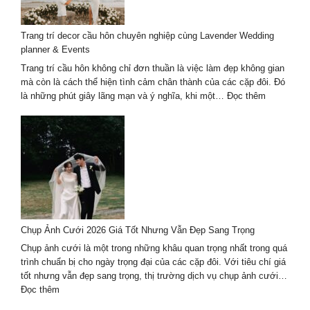
chọn
background
Trang trí decor cầu hôn chuyên nghiệp cùng Lavender Wedding
và
planner & Events
ánh
sáng
Trang trí cầu hôn không chỉ đơn thuần là việc làm đẹp không gian
mà còn là cách thể hiện tình cảm chân thành của các cặp đôi. Đó
:
là những phút giây lãng mạn và ý nghĩa, khi một…
Đọc thêm
Trang
trí
decor
cầu
hôn
chuyên
nghiệp
cùng
Lavender
Chụp Ảnh Cưới 2026 Giá Tốt Nhưng Vẫn Đẹp Sang Trọng
Wedding
planner
Chụp ảnh cưới là một trong những khâu quan trọng nhất trong quá
&
trình chuẩn bị cho ngày trọng đại của các cặp đôi. Với tiêu chí giá
Events
tốt nhưng vẫn đẹp sang trọng, thị trường dịch vụ chụp ảnh cưới…
:
Đọc thêm
Chụp