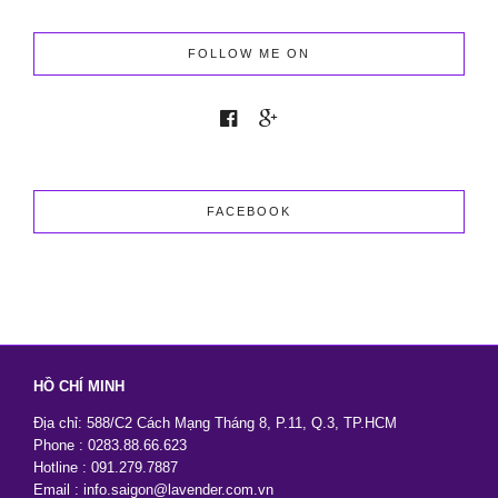
Ảnh
Cưới
2026
FOLLOW ME ON
Giá
Tốt
Nhưng
Vẫn
Đẹp
Sang
Trọng
FACEBOOK
HỒ CHÍ MINH
Địa chỉ: 588/C2 Cách Mạng Tháng 8, P.11, Q.3, TP.HCM
Phone : 0283.88.66.623
Hotline : 091.279.7887
Email : info.saigon@lavender.com.vn