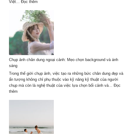
tín
:
Việt…
Đọc thêm
Dịch
vụ
chụp
ảnh
chân
dung
ngoại
cảnh
2026
Chụp ảnh chân dung ngoại cảnh: Mẹo chọn background và ánh
–
sáng
Tự
nhiên
Trong thế giới chụp ảnh, việc tạo ra những bức chân dung đẹp và
nghệ
ấn tượng không chỉ phụ thuộc vào kỹ năng kỹ thuật của người
thuật
chụp mà còn là nghệ thuật của việc lựa chọn bối cảnh và…
Đọc
:
thêm
Chụp
ảnh
chân
dung
ngoại
cảnh:
Mẹo