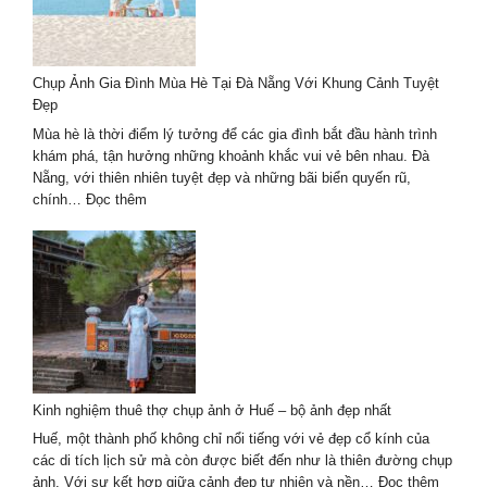
Chụp Ảnh Gia Đình Mùa Hè Tại Đà Nẵng Với Khung Cảnh Tuyệt
Đẹp
Mùa hè là thời điểm lý tưởng để các gia đình bắt đầu hành trình
khám phá, tận hưởng những khoảnh khắc vui vẻ bên nhau. Đà
Nẵng, với thiên nhiên tuyệt đẹp và những bãi biển quyến rũ,
:
chính…
Đọc thêm
Chụp
Ảnh
Gia
Đình
Mùa
Hè
Tại
Đà
Nẵng
Kinh nghiệm thuê thợ chụp ảnh ở Huế – bộ ảnh đẹp nhất
Với
Khung
Huế, một thành phố không chỉ nổi tiếng với vẻ đẹp cổ kính của
Cảnh
các di tích lịch sử mà còn được biết đến như là thiên đường chụp
Tuyệt
:
ảnh. Với sự kết hợp giữa cảnh đẹp tự nhiên và nền…
Đọc thêm