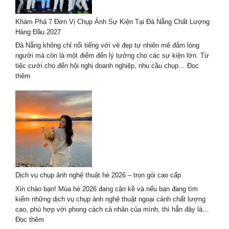
Quốc
–
Khám Phá 7 Đơn Vị Chụp Ảnh Sự Kiện Tại Đà Nẵng Chất Lượng
xu
Hàng Đầu 2027
hướng
mới
Đà Nẵng không chỉ nổi tiếng với vẻ đẹp tự nhiên mê đắm lòng
nhất
người mà còn là một điểm đến lý tưởng cho các sự kiện lớn. Từ
2024-
tiệc cưới cho đến hội nghị doanh nghiệp, nhu cầu chụp…
Đọc
2025
:
thêm
Khám
Phá
7
Đơn
Vị
Chụp
Ảnh
Sự
Kiện
Dịch vụ chụp ảnh nghệ thuật hè 2026 – trọn gói cao cấp
Tại
Đà
Xin chào bạn! Mùa hè 2026 đang cận kề và nếu bạn đang tìm
Nẵng
kiếm những dịch vụ chụp ảnh nghệ thuật ngoại cảnh chất lượng
Chất
cao, phù hợp với phong cách cá nhân của mình, thì hẳn đây là…
Lượng
:
Đọc thêm
Hàng