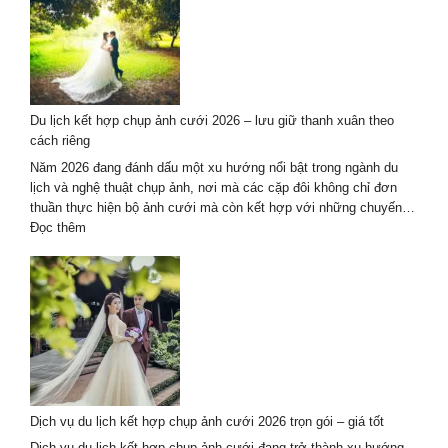
ảnh
cưới
áo
dài
kết
hợp
Du lịch kết hợp chụp ảnh cưới 2026 – lưu giữ thanh xuân theo
du
cách riêng
lịch
tại
Năm 2026 đang đánh dấu một xu hướng nổi bật trong ngành du
Đà
lịch và nghệ thuật chụp ảnh, nơi mà các cặp đôi không chỉ đơn
Nẵng
thuần thực hiện bộ ảnh cưới mà còn kết hợp với những chuyến…
–
:
Đọc thêm
Hội
Du
An
lịch
kết
hợp
chụp
ảnh
cưới
2026
–
Dịch vụ du lịch kết hợp chụp ảnh cưới 2026 trọn gói – giá tốt
lưu
giữ
Dịch vụ du lịch kết hợp chụp ảnh cưới đang trở thành xu hướng