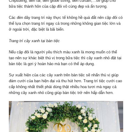
Chipsbling, đèn far, đèn globe string, đèn curtain,…sẽ giúp cho
bữa tiệc thành hôn của cặp đôi vô cùng đẹp và ấn tượng.
Các đèn dây trang trí này thực tế không hề quá đắt nên cặp đôi có
thể lựa chọn trang trí ngay cả trong những không gian tiệc lớn và
ở ngoài trời, đặc biệt là bãi biển.
Trang trí cây xanh tại bàn tiệc
Nếu cặp đôi là người yêu thích màu xanh là mong muốn có thể
tạo nên sự khác biệt thú vị trong bữa tiệc thì cây xanh nhỏ đặt tại
bàn tiệc là gợi ý hoàn hảo mà bạn có thể áp dụng.
Sự xuất hiện của các cây xanh trên bàn tiệc sẽ nhấn thú vị giúp
đám cưới của bạn hiện đại và thu hút hơn. Trang trí tiệc cưới cao
cấp không nhất thiết phải dùng thật nhiều hoa tươi mà ngay cả
những cây xanh nhỏ cũng giúp bàn tiệc trở nên hấp dẫn hơn.