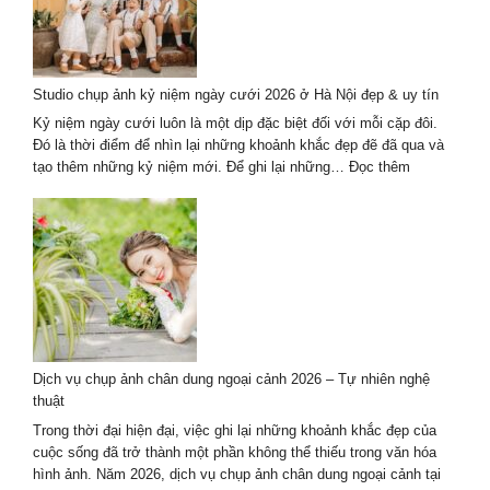
Ảnh
Cưới
Hội
An
Studio chụp ảnh kỷ niệm ngày cưới 2026 ở Hà Nội đẹp & uy tín
2026
Mới
Kỷ niệm ngày cưới luôn là một dịp đặc biệt đối với mỗi cặp đôi.
Nhất
Đó là thời điểm để nhìn lại những khoảnh khắc đẹp đẽ đã qua và
:
tạo thêm những kỷ niệm mới. Để ghi lại những…
Đọc thêm
Studio
chụp
ảnh
kỷ
niệm
ngày
cưới
2026
ở
Dịch vụ chụp ảnh chân dung ngoại cảnh 2026 – Tự nhiên nghệ
Hà
thuật
Nội
đẹp
Trong thời đại hiện đại, việc ghi lại những khoảnh khắc đẹp của
&
cuộc sống đã trở thành một phần không thể thiếu trong văn hóa
uy
hình ảnh. Năm 2026, dịch vụ chụp ảnh chân dung ngoại cảnh tại