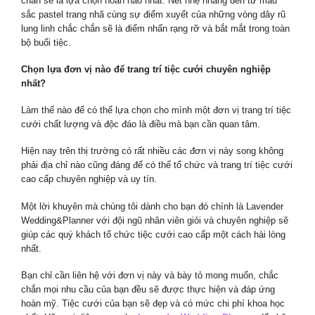
chắn sẽ là lựa chọn hoàn hảo nhất. Nét nhẹ nhàng đến từ màu
sắc pastel trang nhã cùng sự điểm xuyết của những vòng dây rũ
lung linh chắc chắn sẽ là điểm nhấn rạng rỡ và bắt mắt trong toàn
bộ buổi tiệc.
Chọn lựa đơn vị nào để trang trí tiệc cưới chuyên nghiệp
nhất?
Làm thế nào để có thể lựa chọn cho mình một đơn vị trang trí tiệc
cưới chất lượng và độc đáo là điều mà bạn cần quan tâm.
Hiện nay trên thị trường có rất nhiều các đơn vị này song không
phải địa chỉ nào cũng đáng để có thể tổ chức và trang trí tiệc cưới
cao cấp chuyên nghiệp và uy tín.
Một lời khuyên mà chúng tôi dành cho bạn đó chính là Lavender
Wedding&Planner với đội ngũ nhân viên giỏi và chuyên nghiệp sẽ
giúp các quý khách tổ chức tiệc cưới cao cấp một cách hài lòng
nhất.
Bạn chỉ cần liên hệ với đơn vị này và bày tỏ mong muốn, chắc
chắn mọi nhu cầu của bạn đều sẽ được thực hiện và đáp ứng
hoàn mỹ. Tiệc cưới của bạn sẽ đẹp và có mức chi phí khoa học