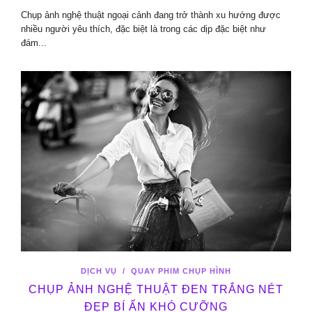
Chụp ảnh nghệ thuật ngoại cảnh đang trở thành xu hướng được
nhiều người yêu thích, đặc biệt là trong các dịp đặc biệt như
đám...
DỊCH VỤ
/
QUAY PHIM CHỤP HÌNH
CHỤP ẢNH NGHỆ THUẬT ĐEN TRẮNG NÉT
ĐẸP BÍ ẨN KHÓ CƯỠNG