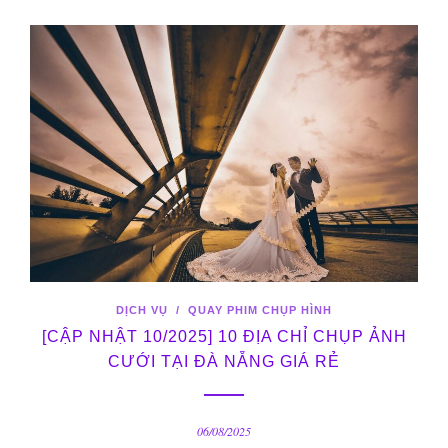
DỊCH VỤ
/
QUAY PHIM CHỤP HÌNH
[CẬP NHẬT 10/2025] 10 ĐỊA CHỈ CHỤP ẢNH
CƯỚI TẠI ĐÀ NẴNG GIÁ RẺ
06/08/2025