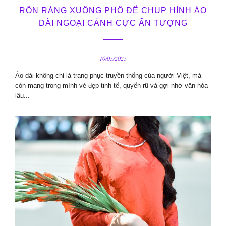
RỘN RÀNG XUỐNG PHỐ ĐỂ CHỤP HÌNH ÁO
DÀI NGOẠI CẢNH CỰC ẤN TƯỢNG
10/05/2025
Áo dài không chỉ là trang phục truyền thống của người Việt, mà
còn mang trong mình vẻ đẹp tinh tế, quyến rũ và gợi nhớ văn hóa
lâu...