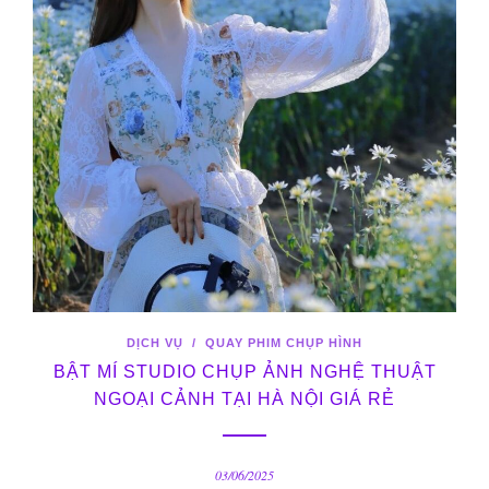
DỊCH VỤ
/
QUAY PHIM CHỤP HÌNH
BẬT MÍ STUDIO CHỤP ẢNH NGHỆ THUẬT
NGOẠI CẢNH TẠI HÀ NỘI GIÁ RẺ
03/06/2025