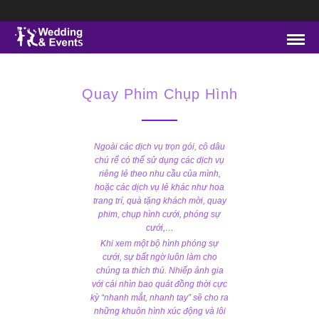
Quay Phim Chụp Hình
Ngoài các dịch vụ trọn gói, cô dâu
chú rể có thể sử dụng các dịch vụ
riêng lẻ theo nhu cầu của mình,
hoặc các dịch vụ lẻ khác như hoa
trang trí, quà tặng khách mời, quay
phim, chụp hình cưới, phóng sự
cưới,…
Khi xem một bộ hình phóng sự
cưới, sự bất ngờ luôn làm cho
chúng ta thích thú. Nhiếp ảnh gia
với cái nhìn bao quát đồng thời cực
kỳ “nhanh mắt, nhanh tay” sẽ cho ra
những khuôn hình xúc động và lôi