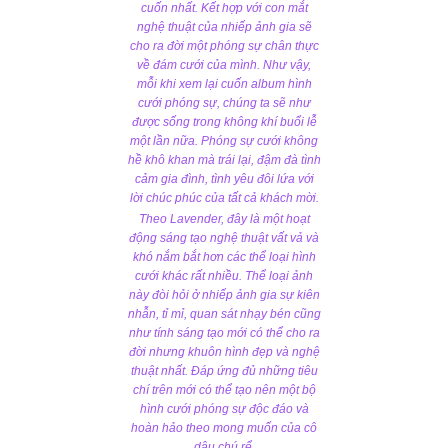
cuốn nhất. Kết hợp với con mắt
nghệ thuật của nhiếp ảnh gia sẽ
cho ra đời một phóng sự chân thực
về đám cưới của mình. Như vậy,
mỗi khi xem lại cuốn album hình
cưới phóng sự, chúng ta sẽ như
được sống trong không khí buổi lễ
một lần nữa. Phóng sự cưới không
hề khô khan mà trái lại, đậm đà tình
cảm gia đình, tình yêu đôi lứa với
lời chúc phúc của tất cả khách mời.
Theo Lavender, đây là một hoạt
động sáng tạo nghệ thuật vất vả và
khó nắm bắt hơn các thể loại hình
cưới khác rất nhiều. Thể loại ảnh
này đòi hỏi ở nhiếp ảnh gia sự kiên
nhẫn, tỉ mỉ, quan sát nhạy bén cũng
như tính sáng tạo mới có thể cho ra
đời nhưng khuôn hình đẹp và nghệ
thuật nhất. Đáp ứng đủ những tiêu
chí trên mới có thể tạo nên một bộ
hình cưới phóng sự độc đáo và
hoàn hảo theo mong muốn của cô
dâu chú rể.