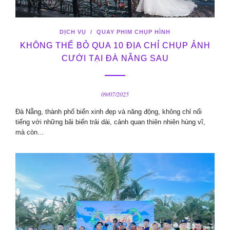
DỊCH VỤ
/
QUAY PHIM CHỤP HÌNH
KHÔNG THỂ BỎ QUA 10 ĐỊA CHỈ CHỤP ẢNH
CƯỚI TẠI ĐÀ NẴNG SAU
09/07/2025
Đà Nẵng, thành phố biển xinh đẹp và năng động, không chỉ nổi
tiếng với những bãi biển trải dài, cảnh quan thiên nhiên hùng vĩ,
mà còn...