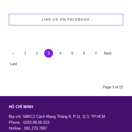
LIKE US ON FACEBOOK
‹
1
2
3
4
5
6
7
Next
Previ
›
Last
ous
»
Page 3 of 15
HỒ CHÍ MINH
Địa chỉ: 588/C2 Cách Mạng Tháng 8, P.11, Q.3, TP.HCM
Phone : 0283.88.66.623
Hotline : 091.279.7887