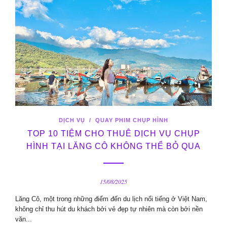
DỊCH VỤ
/
QUAY PHIM CHỤP HÌNH
TOP 10 TIỆM CHO THUÊ DỊCH VỤ CHỤP
HÌNH TẠI LĂNG CÔ KHÔNG THỂ BỎ QUA
15/08/2025
Lăng Cô, một trong những điểm đến du lịch nổi tiếng ở Việt Nam,
không chỉ thu hút du khách bởi vẻ đẹp tự nhiên mà còn bởi nền
văn...