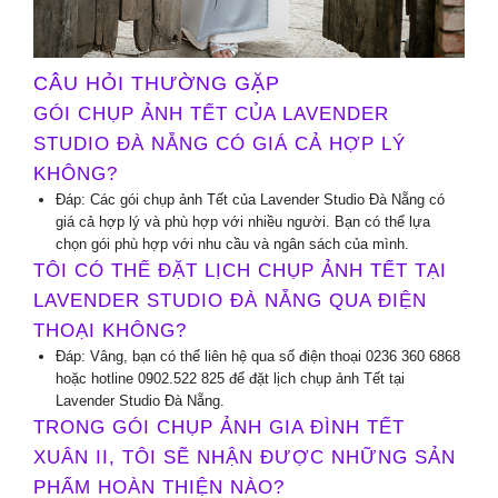
CÂU HỎI THƯỜNG GẶP
GÓI CHỤP ẢNH TẾT CỦA LAVENDER
STUDIO ĐÀ NẴNG CÓ GIÁ CẢ HỢP LÝ
KHÔNG?
Đáp: Các gói chụp ảnh Tết của Lavender Studio Đà Nẵng có
giá cả hợp lý và phù hợp với nhiều người. Bạn có thể lựa
chọn gói phù hợp với nhu cầu và ngân sách của mình.
TÔI CÓ THỂ ĐẶT LỊCH CHỤP ẢNH TẾT TẠI
LAVENDER STUDIO ĐÀ NẴNG QUA ĐIỆN
THOẠI KHÔNG?
Đáp: Vâng, bạn có thể liên hệ qua số điện thoại 0236 360 6868
hoặc hotline 0902.522 825 để đặt lịch chụp ảnh Tết tại
Lavender Studio Đà Nẵng.
TRONG GÓI CHỤP ẢNH GIA ĐÌNH TẾT
XUÂN II, TÔI SẼ NHẬN ĐƯỢC NHỮNG SẢN
PHẨM HOÀN THIỆN NÀO?