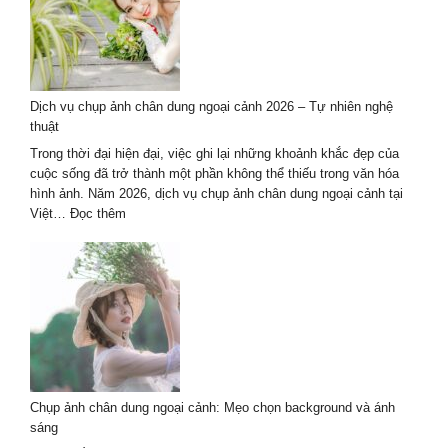
niệm
ngày
cưới
2026
ở
Dịch vụ chụp ảnh chân dung ngoại cảnh 2026 – Tự nhiên nghệ
Hà
thuật
Nội
đẹp
Trong thời đại hiện đại, việc ghi lại những khoảnh khắc đẹp của
&
cuộc sống đã trở thành một phần không thể thiếu trong văn hóa
uy
hình ảnh. Năm 2026, dịch vụ chụp ảnh chân dung ngoại cảnh tại
tín
:
Việt…
Đọc thêm
Dịch
vụ
chụp
ảnh
chân
dung
ngoại
cảnh
2026
Chụp ảnh chân dung ngoại cảnh: Mẹo chọn background và ánh
–
sáng
Tự