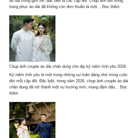
cấp
áo dài trong giới trẻ, đặc biệt là các cặp đôi. Chụp ảnh đôi trong
:
trang phục áo dài đã không còn đơn thuần là một…
Đọc thêm
Chụp
ảnh
couple
áo
dài
tại
thành
phố
Hồ
Chụp ảnh couple áo dài chân dung cho dịp kỷ niệm tình yêu 2026
Chí
Minh
Kỷ niệm tình yêu là một trong những sự kiện đáng nhớ trong cuộc
–
đời mỗi cặp đôi. Đặc biệt, trong năm 2026, chụp ảnh couple áo dài
Trend
chân dung đã trở thành một xu hướng mới, mang đậm dấu…
Đọc
hot
:
thêm
2026
Chụp
ảnh
couple
áo
dài
chân
dung