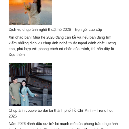
Vị
Chụp
Ảnh
Sự
Kiện
Dịch vụ chụp ảnh nghệ thuật hè 2026 – trọn gói cao cấp
Tại
Đà
Xin chào bạn! Mùa hè 2026 đang cận kề và nếu bạn đang tìm
Nẵng
kiếm những dịch vụ chụp ảnh nghệ thuật ngoại cảnh chất lượng
Chất
cao, phù hợp với phong cách cá nhân của mình, thì hẳn đây là…
Lượng
:
Đọc thêm
Hàng
Dịch
Đầu
vụ
2027
chụp
ảnh
nghệ
thuật
hè
2026
–
Chụp ảnh couple áo dài tại thành phố Hồ Chí Minh – Trend hot
trọn
2026
gói
cao
Năm 2026 đánh dấu sự trở lại mạnh mẽ của phong trào chụp ảnh