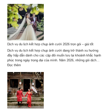
Hội
Du
An
lịch
kết
hợp
chụp
ảnh
cưới
2026
–
Dịch vụ du lịch kết hợp chụp ảnh cưới 2026 trọn gói – giá tốt
lưu
giữ
Dịch vụ du lịch kết hợp chụp ảnh cưới đang trở thành xu hướng
thanh
đầy hấp dẫn dành cho các cặp đôi muốn lưu lại khoảnh khắc hạnh
xuân
phúc trong ngày trọng đại của mình. Năm 2026, những gói dịch…
theo
:
Đọc thêm
cách
Dịch
riêng
vụ
du
lịch
kết
hợp
chụp
ảnh
cưới