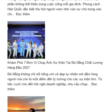
nhất
phần không thể thiếu trong cuộc sống mỗi gia đình. Phong cách
Hàn Quốc đặc biệt thu hút người xem nhờ vào sự chú trọng vào
:
chi…
Đọc thêm
Chụp
ảnh
gia
đình
phong
cách
Hàn
Quốc
–
Khám Phá 7 Đơn Vị Chụp Ảnh Sự Kiện Tại Đà Nẵng Chất Lượng
xu
Hàng Đầu 2027
hướng
mới
Đà Nẵng không chỉ nổi tiếng với vẻ đẹp tự nhiên mê đắm lòng
nhất
người mà còn là một điểm đến lý tưởng cho các sự kiện lớn. Từ
2024-
tiệc cưới cho đến hội nghị doanh nghiệp, nhu cầu chụp…
Đọc
2025
:
thêm
Khám
Phá
7
Đơn