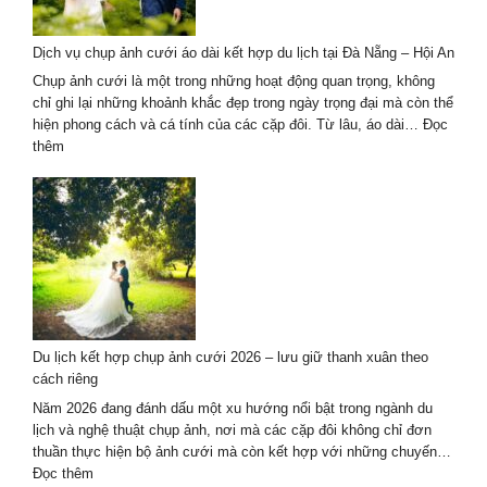
cho
dịp
Dịch vụ chụp ảnh cưới áo dài kết hợp du lịch tại Đà Nẵng – Hội An
kỷ
niệm
Chụp ảnh cưới là một trong những hoạt động quan trọng, không
tình
chỉ ghi lại những khoảnh khắc đẹp trong ngày trọng đại mà còn thể
yêu
hiện phong cách và cá tính của các cặp đôi. Từ lâu, áo dài…
Đọc
2026
:
thêm
Dịch
vụ
chụp
ảnh
cưới
áo
dài
kết
hợp
Du lịch kết hợp chụp ảnh cưới 2026 – lưu giữ thanh xuân theo
du
cách riêng
lịch
tại
Năm 2026 đang đánh dấu một xu hướng nổi bật trong ngành du
Đà
lịch và nghệ thuật chụp ảnh, nơi mà các cặp đôi không chỉ đơn
Nẵng
thuần thực hiện bộ ảnh cưới mà còn kết hợp với những chuyến…
–
:
Đọc thêm