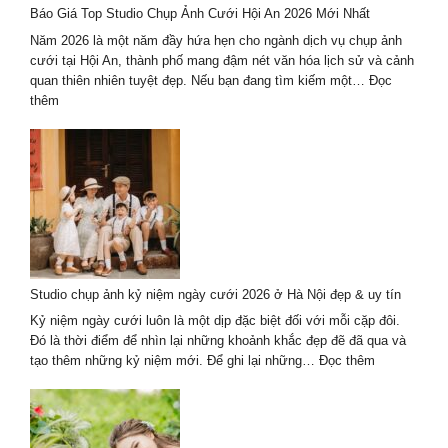
Báo Giá Top Studio Chụp Ảnh Cưới Hội An 2026 Mới Nhất
2026
trọn
Năm 2026 là một năm đầy hứa hẹn cho ngành dịch vụ chụp ảnh
gói
cưới tại Hội An, thành phố mang đậm nét văn hóa lịch sử và cảnh
–
quan thiên nhiên tuyệt đẹp. Nếu bạn đang tìm kiếm một…
Đọc
giá
:
thêm
tốt
Báo
Giá
Top
Studio
Chụp
Ảnh
Cưới
Hội
An
Studio chụp ảnh kỷ niệm ngày cưới 2026 ở Hà Nội đẹp & uy tín
2026
Mới
Kỷ niệm ngày cưới luôn là một dịp đặc biệt đối với mỗi cặp đôi.
Nhất
Đó là thời điểm để nhìn lại những khoảnh khắc đẹp đẽ đã qua và
:
tạo thêm những kỷ niệm mới. Để ghi lại những…
Đọc thêm
Studio
chụp
ảnh
kỷ