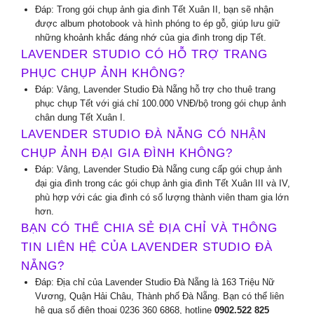
Đáp: Trong gói chụp ảnh gia đình Tết Xuân II, bạn sẽ nhận
được album photobook và hình phóng to ép gỗ, giúp lưu giữ
những khoảnh khắc đáng nhớ của gia đình trong dịp Tết.
LAVENDER STUDIO CÓ HỖ TRỢ TRANG
PHỤC CHỤP ẢNH KHÔNG?
Đáp: Vâng, Lavender Studio Đà Nẵng hỗ trợ cho thuê trang
phục chụp Tết với giá chỉ 100.000 VNĐ/bộ trong gói chụp ảnh
chân dung Tết Xuân I.
LAVENDER STUDIO ĐÀ NẴNG CÓ NHẬN
CHỤP ẢNH ĐẠI GIA ĐÌNH KHÔNG?
Đáp: Vâng, Lavender Studio Đà Nẵng cung cấp gói chụp ảnh
đại gia đình trong các gói chụp ảnh gia đình Tết Xuân III và IV,
phù hợp với các gia đình có số lượng thành viên tham gia lớn
hơn.
BẠN CÓ THỂ CHIA SẺ ĐỊA CHỈ VÀ THÔNG
TIN LIÊN HỆ CỦA LAVENDER STUDIO ĐÀ
NẴNG?
Đáp: Địa chỉ của Lavender Studio Đà Nẵng là 163 Triệu Nữ
Vương, Quận Hải Châu, Thành phố Đà Nẵng. Bạn có thể liên
hệ qua số điện thoại 0236 360 6868, hotline
0902.522 825