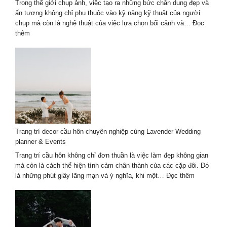
nhiên
Trong thế giới chụp ảnh, việc tạo ra những bức chân dung đẹp và
nghệ
ấn tượng không chỉ phụ thuộc vào kỹ năng kỹ thuật của người
thuật
chụp mà còn là nghệ thuật của việc lựa chọn bối cảnh và…
Đọc
:
thêm
Chụp
ảnh
chân
dung
ngoại
cảnh:
Mẹo
chọn
background
Trang trí decor cầu hôn chuyên nghiệp cùng Lavender Wedding
và
planner & Events
ánh
sáng
Trang trí cầu hôn không chỉ đơn thuần là việc làm đẹp không gian
mà còn là cách thể hiện tình cảm chân thành của các cặp đôi. Đó
:
là những phút giây lãng mạn và ý nghĩa, khi một…
Đọc thêm
Trang
trí
decor
cầu
hôn