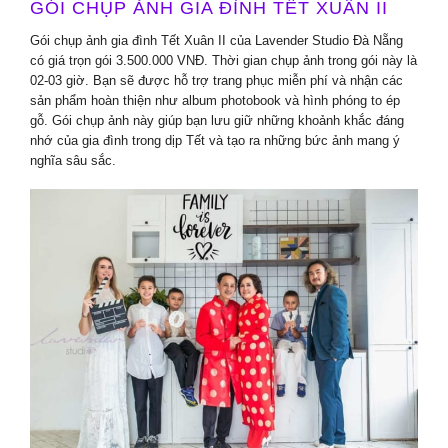
GÓI CHỤP ẢNH GIA ĐÌNH TẾT XUÂN II
Gói chụp ảnh gia đình Tết Xuân II của Lavender Studio Đà Nẵng
có giá trọn gói 3.500.000 VNĐ. Thời gian chụp ảnh trong gói này là
02-03 giờ. Bạn sẽ được hỗ trợ trang phục miễn phí và nhận các
sản phẩm hoàn thiện như album photobook và hình phóng to ép
gỗ. Gói chụp ảnh này giúp bạn lưu giữ những khoảnh khắc đáng
nhớ của gia đình trong dịp Tết và tạo ra những bức ảnh mang ý
nghĩa sâu sắc.