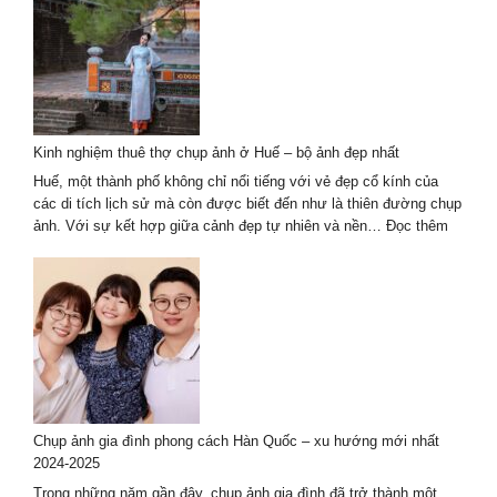
Gia
Đình
Mùa
Hè
Tại
Đà
Nẵng
Kinh nghiệm thuê thợ chụp ảnh ở Huế – bộ ảnh đẹp nhất
Với
Khung
Huế, một thành phố không chỉ nổi tiếng với vẻ đẹp cổ kính của
Cảnh
các di tích lịch sử mà còn được biết đến như là thiên đường chụp
Tuyệt
:
ảnh. Với sự kết hợp giữa cảnh đẹp tự nhiên và nền…
Đọc thêm
Đẹp
Kinh
nghiệm
thuê
thợ
chụp
ảnh
ở
Huế
–
Chụp ảnh gia đình phong cách Hàn Quốc – xu hướng mới nhất
bộ
2024-2025
ảnh
đẹp
Trong những năm gần đây, chụp ảnh gia đình đã trở thành một