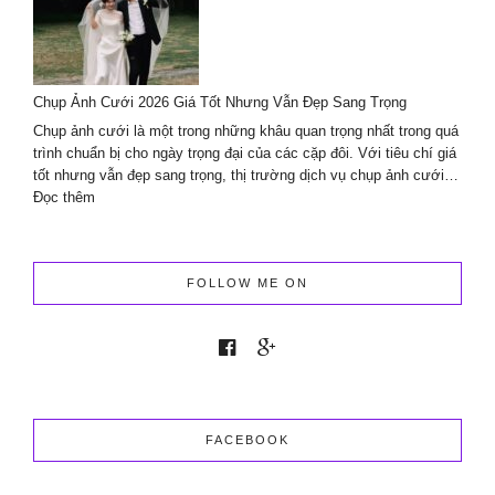
chuyên
nghiệp
cùng
Lavender
Chụp Ảnh Cưới 2026 Giá Tốt Nhưng Vẫn Đẹp Sang Trọng
Wedding
planner
Chụp ảnh cưới là một trong những khâu quan trọng nhất trong quá
&
trình chuẩn bị cho ngày trọng đại của các cặp đôi. Với tiêu chí giá
Events
tốt nhưng vẫn đẹp sang trọng, thị trường dịch vụ chụp ảnh cưới…
:
Đọc thêm
Chụp
Ảnh
Cưới
2026
FOLLOW ME ON
Giá
Tốt
Nhưng
Vẫn
Đẹp
Sang
Trọng
FACEBOOK