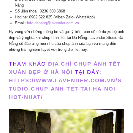
Nẵng
Số điện thoại: 0236 360 6868
Hotline: 0902.522 825 (Viber- Zalo- WhatsApp)
Email:
info.danang@lavender.com.vn
Hy vọng với những thông tin và gợi ý trên, bạn sẽ có được bộ ảnh
đẹp và ý nghĩa khi chụp hình Tết tại Đà Nẵng. Lavender Studio Đà
Nẵng sẽ đáp ứng mọi nhu cầu chụp ảnh của bạn và mang đến
những trải nghiệm tuyệt vời trong dịp Tết này.
THAM KHẢO
ĐỊA CHỈ CHỤP ẢNH TẾT
XUÂN ĐẸP Ở HÀ NỘI
TẠI ĐÂY:
HTTPS://WWW.LAVENDER.COM.VN/S
TUDIO-CHUP-ANH-TET-TAI-HA-NOI-
HOT-NHAT/