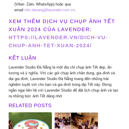
(Viber- Zalo- WhatsApp) hoặc qua
email
info.danang@lavender.com.vn
.
XEM THÊM DỊCH VỤ CHỤP ẢNH TẾT
XUÂN 2024 CỦA LAVENDER:
HTTPS://LAVENDER.VN/DICH-VU-
CHUP-ANH-TET-XUAN-2024/
KẾT LUẬN
Lavender Studio Đà Nẵng là một địa chỉ chụp ảnh Tết đẹp, ấn
tượng và ý nghĩa. Với các gói chụp ảnh chân dung, gia đình và
đại gia đình, Lavender Studio Đà Nẵng mang đến những trải
nghiệm tuyệt vời cho bạn và gia đình trong dịp Tết này. Đừng
ngần ngại liên hệ với Lavender Studio để đặt lịch chụp ảnh và tạo
ra những bức ảnh Tết đáng nhớ.
RELATED POSTS