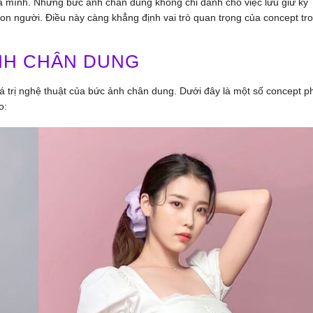
ủa mình. Những bức ảnh chân dung không chỉ dành cho việc lưu giữ kỷ
n người. Điều này càng khẳng định vai trò quan trọng của concept tr
NH CHÂN DUNG
iá trị nghệ thuật của bức ảnh chân dung. Dưới đây là một số concept p
o: