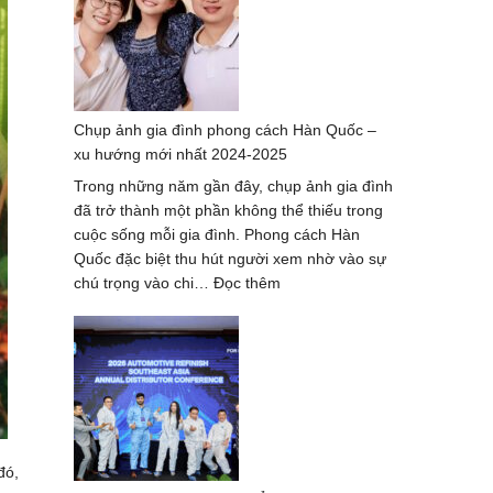
thợ
chụp
ảnh
ở
Huế
Chụp ảnh gia đình phong cách Hàn Quốc –
–
xu hướng mới nhất 2024-2025
bộ
ảnh
Trong những năm gần đây, chụp ảnh gia đình
đẹp
đã trở thành một phần không thể thiếu trong
nhất
cuộc sống mỗi gia đình. Phong cách Hàn
Quốc đặc biệt thu hút người xem nhờ vào sự
:
chú trọng vào chi…
Đọc thêm
Chụp
ảnh
gia
đình
phong
cách
Hàn
đó,
Quốc