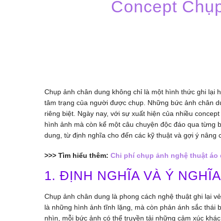
Concept Chụ
Chụp ảnh chân dung không chỉ là một hình thức ghi lại h
tâm trạng của người được chụp. Những bức ảnh chân dun
riêng biệt. Ngày nay, với sự xuất hiện của nhiều concept
hình ảnh mà còn kể một câu chuyện độc đáo qua từng bứ
dung, từ định nghĩa cho đến các kỹ thuật và gợi ý nâng 
>>> Tìm hiểu thêm:
Chi phí chụp ảnh nghệ thuật áo d
1. ĐỊNH NGHĨA VÀ Ý NGHĨA
Chụp ảnh chân dung là phong cách nghệ thuật ghi lại 
là những hình ảnh tĩnh lặng, mà còn phản ánh sắc thái 
nhìn, mỗi bức ảnh có thể truyền tải những cảm xúc khác