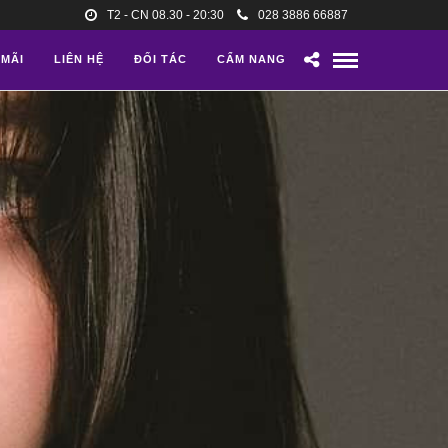
T2 - CN 08.30 - 20:30
028 3886 66887
 MÃI
LIÊN HỆ
ĐỐI TÁC
CẨM NANG