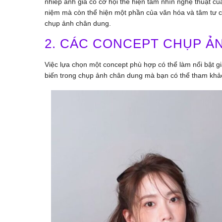
nhiếp ảnh gia có cơ hội thể hiện tầm nhìn nghệ thuật c
niệm mà còn thể hiện một phần của văn hóa và tâm tư co
chụp ảnh chân dung.
2. CÁC CONCEPT CHỤP Ả
Việc lựa chọn một concept phù hợp có thể làm nổi bật g
biến trong chụp ảnh chân dung mà bạn có thể tham khả