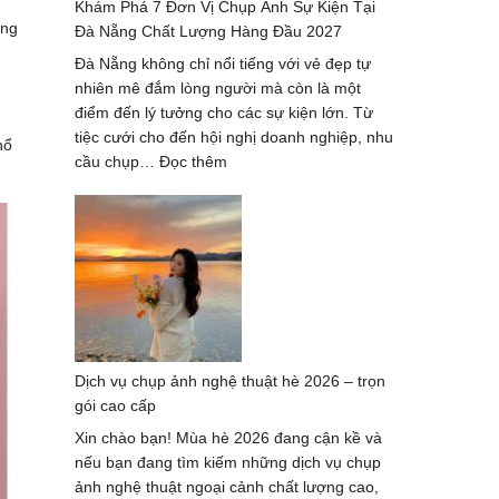
Khám Phá 7 Đơn Vị Chụp Ảnh Sự Kiện Tại
–
ong
Đà Nẵng Chất Lượng Hàng Đầu 2027
xu
hướng
Đà Nẵng không chỉ nổi tiếng với vẻ đẹp tự
mới
nhiên mê đắm lòng người mà còn là một
nhất
điểm đến lý tưởng cho các sự kiện lớn. Từ
2024-
tiệc cưới cho đến hội nghị doanh nghiệp, nhu
hổ
2025
:
cầu chụp…
Đọc thêm
Khám
Phá
7
Đơn
Vị
Chụp
Ảnh
Sự
Dịch vụ chụp ảnh nghệ thuật hè 2026 – trọn
Kiện
gói cao cấp
Tại
Đà
Xin chào bạn! Mùa hè 2026 đang cận kề và
Nẵng
nếu bạn đang tìm kiếm những dịch vụ chụp
Chất
ảnh nghệ thuật ngoại cảnh chất lượng cao,