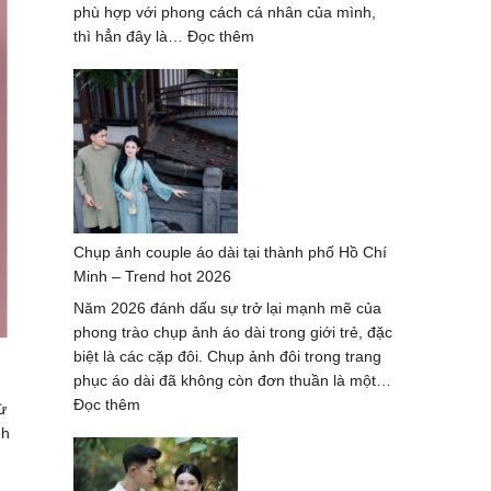
Lượng
phù hợp với phong cách cá nhân của mình,
Hàng
:
thì hẳn đây là…
Đọc thêm
Đầu
Dịch
2027
vụ
chụp
ảnh
nghệ
thuật
hè
2026
Chụp ảnh couple áo dài tại thành phố Hồ Chí
–
Minh – Trend hot 2026
trọn
gói
Năm 2026 đánh dấu sự trở lại mạnh mẽ của
cao
phong trào chụp ảnh áo dài trong giới trẻ, đặc
cấp
biệt là các cặp đôi. Chụp ảnh đôi trong trang
phục áo dài đã không còn đơn thuần là một…
:
Đọc thêm
ừ
Chụp
nh
ảnh
couple