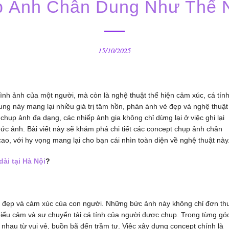
p Ảnh Chân Dung Như Thế 
15/10/2025
ình ảnh của một người, mà còn là nghệ thuật thể hiện cảm xúc, cá tín
g này mang lại nhiều giá trị tâm hồn, phản ánh vẻ đẹp và nghệ thuật
 chụp ảnh đa dạng, các nhiếp ảnh gia không chỉ dừng lại ở việc ghi lại
c ảnh. Bài viết này sẽ khám phá chi tiết các concept chụp ảnh chân
cao, với hy vọng mang lại cho bạn cái nhìn toàn diện về nghệ thuật này
ài tại Hà Nội
?
vẻ đẹp và cảm xúc của con người. Những bức ảnh này không chỉ đơn th
biểu cảm và sự chuyển tải cá tính của người được chụp. Trong từng gó
 nhau từ vui vẻ, buồn bã đến trầm tư. Việc xây dựng concept chính là