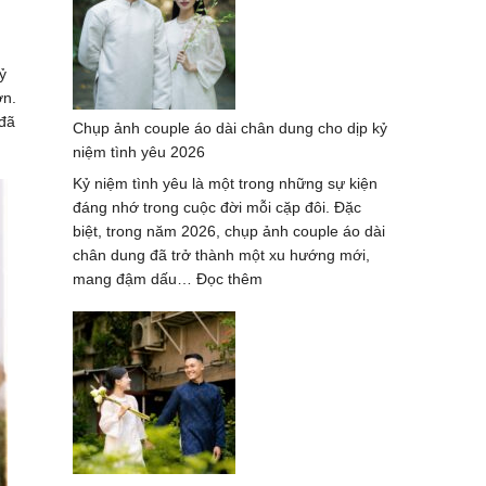
áo
dài
tại
ỷ
thành
ơn.
phố
 đã
Chụp ảnh couple áo dài chân dung cho dịp kỷ
Hồ
niệm tình yêu 2026
Chí
Minh
Kỷ niệm tình yêu là một trong những sự kiện
–
đáng nhớ trong cuộc đời mỗi cặp đôi. Đặc
Trend
biệt, trong năm 2026, chụp ảnh couple áo dài
hot
chân dung đã trở thành một xu hướng mới,
2026
:
mang đậm dấu…
Đọc thêm
Chụp
ảnh
couple
áo
dài
chân
dung
cho