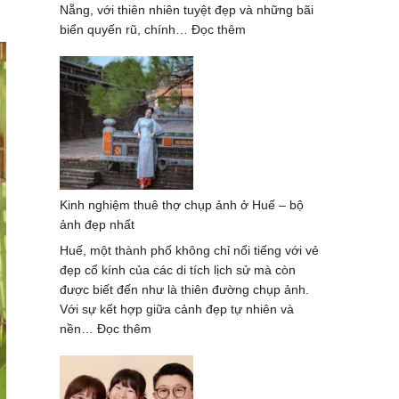
Nẵng, với thiên nhiên tuyệt đẹp và những bãi
:
biển quyến rũ, chính…
Đọc thêm
Chụp
Ảnh
Gia
Đình
Mùa
Hè
Tại
Đà
Kinh nghiệm thuê thợ chụp ảnh ở Huế – bộ
Nẵng
ảnh đẹp nhất
Với
Khung
Huế, một thành phố không chỉ nổi tiếng với vẻ
Cảnh
đẹp cổ kính của các di tích lịch sử mà còn
Tuyệt
được biết đến như là thiên đường chụp ảnh.
Đẹp
Với sự kết hợp giữa cảnh đẹp tự nhiên và
:
nền…
Đọc thêm
Kinh
nghiệm
thuê