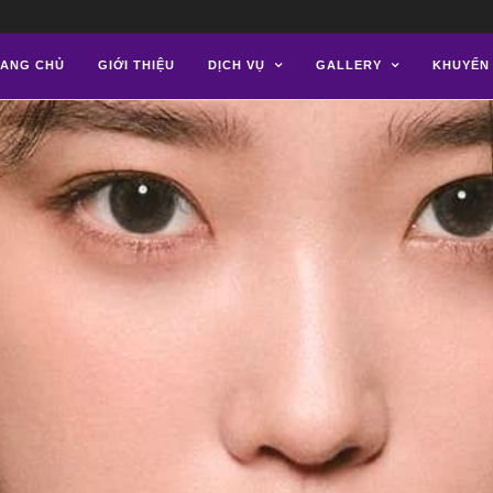
ANG CHỦ
GIỚI THIỆU
DỊCH VỤ
GALLERY
KHUYẾN