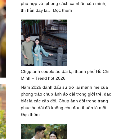
Lượng
phù hợp với phong cách cá nhân của mình,
Hàng
:
thì hẳn đây là…
Đọc thêm
Đầu
Dịch
2027
vụ
chụp
ảnh
nghệ
thuật
hè
2026
Chụp ảnh couple áo dài tại thành phố Hồ Chí
–
Minh – Trend hot 2026
trọn
gói
Năm 2026 đánh dấu sự trở lại mạnh mẽ của
cao
phong trào chụp ảnh áo dài trong giới trẻ, đặc
cấp
biệt là các cặp đôi. Chụp ảnh đôi trong trang
phục áo dài đã không còn đơn thuần là một…
:
Đọc thêm
Chụp
ảnh
couple