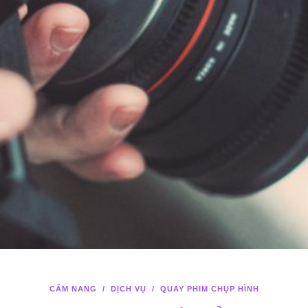
CẨM NANG
/
DỊCH VỤ
/
QUAY PHIM CHỤP HÌNH