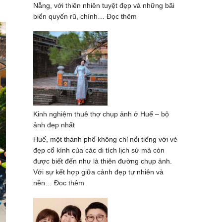
Nẵng, với thiên nhiên tuyệt đẹp và những bãi
:
biển quyến rũ, chính…
Đọc thêm
Chụp
Ảnh
Gia
Đình
Mùa
Hè
Tại
Đà
Kinh nghiệm thuê thợ chụp ảnh ở Huế – bộ
Nẵng
ảnh đẹp nhất
Với
Khung
Huế, một thành phố không chỉ nổi tiếng với vẻ
Cảnh
đẹp cổ kính của các di tích lịch sử mà còn
Tuyệt
được biết đến như là thiên đường chụp ảnh.
Đẹp
Với sự kết hợp giữa cảnh đẹp tự nhiên và
:
nền…
Đọc thêm
Kinh
nghiệm
thuê