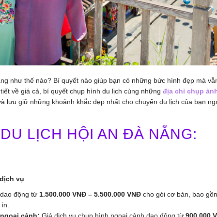
 Nẵng như thế nào? Bí quyết nào giúp bạn có những bức hình đẹp mà vẫ
 tiết về giá cả, bí quyết chụp hình du lịch cùng những
địa chỉ chụp ản
 lưu giữ những khoảnh khắc đẹp nhất cho chuyến du lịch của bạn ng
DU LỊCH HỘI AN ĐÀ NẴNG:
 dịch vụ
h dao động từ
1.500.000 VNĐ – 5.500.000 VNĐ
cho gói cơ bản, bao gồ
in.
 ngoại cảnh:
Giá dịch vụ chụp hình ngoại cảnh dao động từ
900.000 