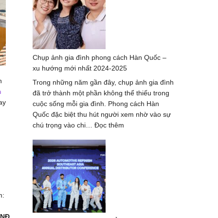
thợ
chụp
ảnh
ở
Huế
Chụp ảnh gia đình phong cách Hàn Quốc –
–
xu hướng mới nhất 2024-2025
bộ
ảnh
n
Trong những năm gần đây, chụp ảnh gia đình
đẹp
h
đã trở thành một phần không thể thiếu trong
nhất
ay
cuộc sống mỗi gia đình. Phong cách Hàn
Quốc đặc biệt thu hút người xem nhờ vào sự
:
chú trọng vào chi…
Đọc thêm
Chụp
ảnh
gia
đình
phong
cách
m:
Hàn
Quốc
VNĐ