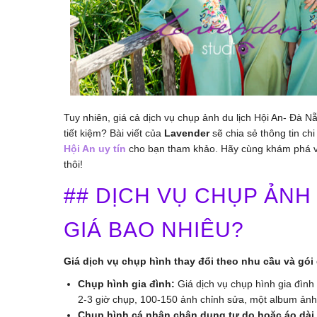
Tuy nhiên, giá cả dịch vụ chụp ảnh du lịch Hội An- Đà
tiết kiệm? Bài viết của
Lavender
sẽ chia sẻ thông tin chi
Hội An uy tín
cho bạn tham khảo. Hãy cùng khám phá và
thôi!
## DỊCH VỤ CHỤP ẢNH 
GIÁ BAO NHIÊU?
Giá dịch vụ chụp hình thay đổi theo nhu cầu và gói
Chụp hình gia đình:
Giá dịch vụ chụp hình gia đìn
2-3 giờ chụp, 100-150 ảnh chỉnh sửa, một album ảnh 
Chụp hình cá nhân chân dung tự do hoặc áo dài