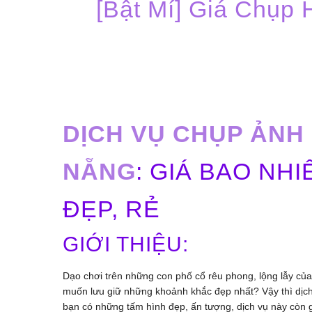
[Bật Mí] Giá Chụp
DỊCH VỤ CHỤP ẢNH 
NẴNG
: GIÁ BAO NH
ĐẸP, RẺ
GIỚI THIỆU:
Dạo chơi trên những con phố cổ rêu phong, lộng lẫy củ
muốn lưu giữ những khoảnh khắc đẹp nhất? Vậy thì dịch 
bạn có những tấm hình đẹp, ấn tượng, dịch vụ này còn g