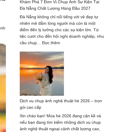
Khám Phá 7 Đơn Vị Chụp Ảnh Sự Kiện Tại
–
Đà Nẵng Chất Lượng Hàng Đầu 2027
xu
hướng
Đà Nẵng không chỉ nổi tiếng với vẻ đẹp tự
mới
nhiên mê đắm lòng người mà còn là một
nhất
ình
điểm đến lý tưởng cho các sự kiện lớn. Từ
2024-
tiệc cưới cho đến hội nghị doanh nghiệp, nhu
2025
:
cầu chụp…
Đọc thêm
Khám
Phá
7
Đơn
Vị
Chụp
Ảnh
Sự
Dịch vụ chụp ảnh nghệ thuật hè 2026 – trọn
Kiện
gói cao cấp
Tại
Đà
Xin chào bạn! Mùa hè 2026 đang cận kề và
Nẵng
nếu bạn đang tìm kiếm những dịch vụ chụp
Chất
ảnh nghệ thuật ngoại cảnh chất lượng cao,