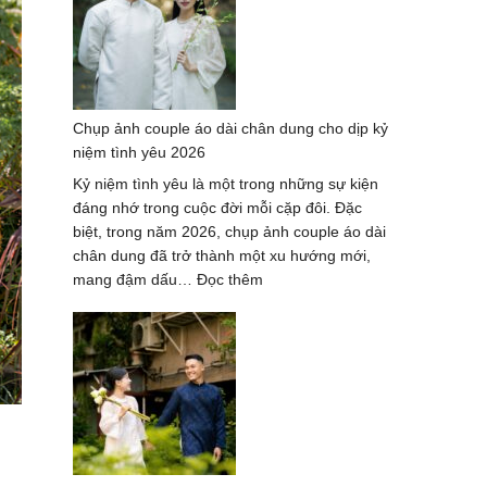
áo
dài
tại
thành
phố
Chụp ảnh couple áo dài chân dung cho dịp kỷ
Hồ
niệm tình yêu 2026
Chí
Minh
Kỷ niệm tình yêu là một trong những sự kiện
–
đáng nhớ trong cuộc đời mỗi cặp đôi. Đặc
Trend
biệt, trong năm 2026, chụp ảnh couple áo dài
hot
chân dung đã trở thành một xu hướng mới,
2026
:
mang đậm dấu…
Đọc thêm
Chụp
ảnh
couple
áo
dài
chân
dung
cho