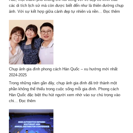
Cảnh
các di tích lịch sử mà còn được biết đến như là thiên đường chụp
Tuyệt
:
ảnh. Với sự kết hợp giữa cảnh đẹp tự nhiên và nền…
Đọc thêm
Đẹp
Kinh
nghiệm
thuê
thợ
chụp
ảnh
ở
Huế
–
Chụp ảnh gia đình phong cách Hàn Quốc – xu hướng mới nhất
bộ
2024-2025
ảnh
đẹp
Trong những năm gần đây, chụp ảnh gia đình đã trở thành một
nhất
phần không thể thiếu trong cuộc sống mỗi gia đình. Phong cách
Hàn Quốc đặc biệt thu hút người xem nhờ vào sự chú trọng vào
:
chi…
Đọc thêm
Chụp
ảnh
gia
đình
phong