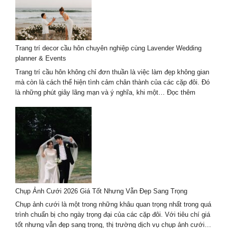
cảnh:
Mẹo
chọn
background
Trang trí decor cầu hôn chuyên nghiệp cùng Lavender Wedding
và
planner & Events
ánh
sáng
Trang trí cầu hôn không chỉ đơn thuần là việc làm đẹp không gian
mà còn là cách thể hiện tình cảm chân thành của các cặp đôi. Đó
:
là những phút giây lãng mạn và ý nghĩa, khi một…
Đọc thêm
Trang
trí
decor
cầu
hôn
chuyên
nghiệp
cùng
Lavender
Chụp Ảnh Cưới 2026 Giá Tốt Nhưng Vẫn Đẹp Sang Trọng
Wedding
planner
Chụp ảnh cưới là một trong những khâu quan trọng nhất trong quá
&
trình chuẩn bị cho ngày trọng đại của các cặp đôi. Với tiêu chí giá
Events
tốt nhưng vẫn đẹp sang trọng, thị trường dịch vụ chụp ảnh cưới…