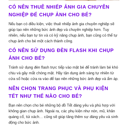
CÓ NÊN THUÊ NHIẾP ẢNH GIA CHUYÊN
NGHIỆP ĐỂ CHỤP ẢNH CHO BÉ?
Nếu bạn có điều kiện, việc thuê nhiếp ảnh gia chuyên nghiệp sẽ
giúp tạo nên những bức ảnh đẹp và chuyên nghiệp hơn. Tuy
nhiên, nếu bạn tự tin và có kỹ năng chụp ảnh, bạn cũng có thể tự
chụp ảnh cho bé một cách thành công.
CÓ NÊN SỬ DỤNG ĐÈN FLASH KHI CHỤP
ẢNH CHO BÉ?
Tránh sử dụng đèn flash trực tiếp vào mặt bé để tránh làm bé khó
chịu và gây mắt chóng mặt. Hãy tận dụng ánh sáng tự nhiên từ
cửa sổ hoặc cửa ra vào để tạo nên những bức ảnh đẹp và ấm áp.
NÊN CHỌN TRANG PHỤC VÀ PHỤ KIỆN
TẾT NHƯ THẾ NÀO CHO BÉ?
Bạn nên chọn cho bé những bộ đồ Tết đáng yêu và phù hợp với
không gian chụp ảnh. Ngoài ra, các phụ kiện như nón, mũ, khăn
quàng cổ, túi xách… cũng sẽ giúp tăng thêm sự đáng yêu và sinh
động cho bức ảnh.