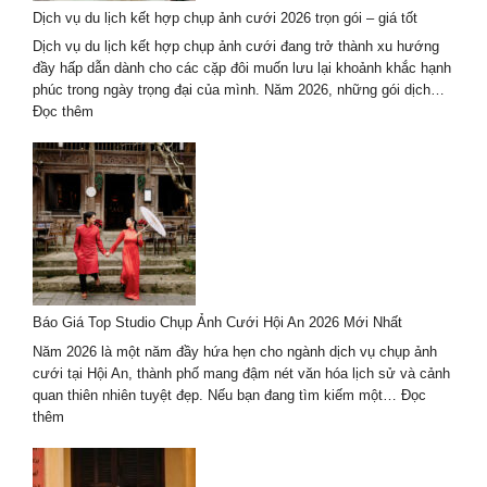
–
Dịch vụ du lịch kết hợp chụp ảnh cưới 2026 trọn gói – giá tốt
lưu
giữ
Dịch vụ du lịch kết hợp chụp ảnh cưới đang trở thành xu hướng
thanh
đầy hấp dẫn dành cho các cặp đôi muốn lưu lại khoảnh khắc hạnh
xuân
phúc trong ngày trọng đại của mình. Năm 2026, những gói dịch…
theo
:
Đọc thêm
cách
Dịch
riêng
vụ
du
lịch
kết
hợp
chụp
ảnh
cưới
Báo Giá Top Studio Chụp Ảnh Cưới Hội An 2026 Mới Nhất
2026
trọn
Năm 2026 là một năm đầy hứa hẹn cho ngành dịch vụ chụp ảnh
gói
cưới tại Hội An, thành phố mang đậm nét văn hóa lịch sử và cảnh
–
quan thiên nhiên tuyệt đẹp. Nếu bạn đang tìm kiếm một…
Đọc
giá
:
thêm
tốt
Báo
Giá
Top