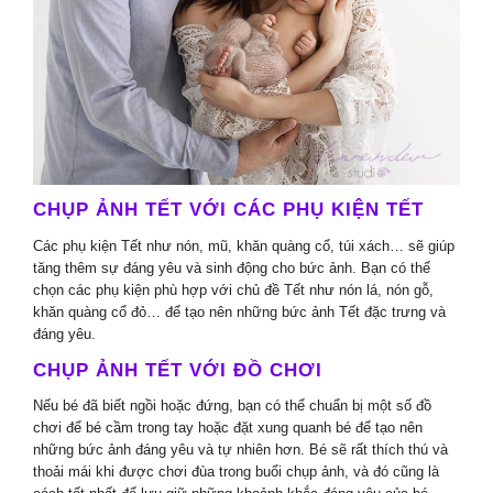
CHỤP ẢNH TẾT VỚI CÁC PHỤ KIỆN TẾT
Các phụ kiện Tết như nón, mũ, khăn quàng cổ, túi xách… sẽ giúp
tăng thêm sự đáng yêu và sinh động cho bức ảnh. Bạn có thể
chọn các phụ kiện phù hợp với chủ đề Tết như nón lá, nón gỗ,
khăn quàng cổ đỏ… để tạo nên những bức ảnh Tết đặc trưng và
đáng yêu.
CHỤP ẢNH TẾT VỚI ĐỒ CHƠI
Nếu bé đã biết ngồi hoặc đứng, bạn có thể chuẩn bị một số đồ
chơi để bé cầm trong tay hoặc đặt xung quanh bé để tạo nên
những bức ảnh đáng yêu và tự nhiên hơn. Bé sẽ rất thích thú và
thoải mái khi được chơi đùa trong buổi chụp ảnh, và đó cũng là