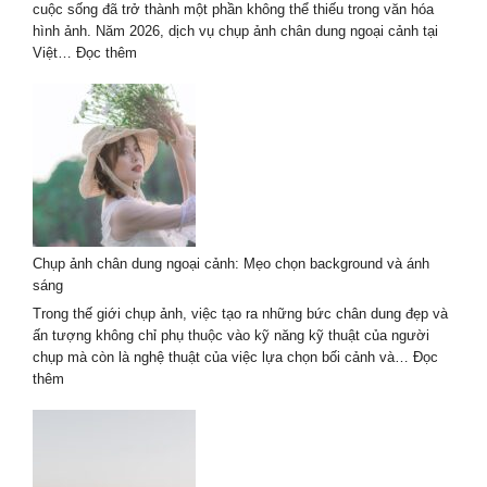
&
cuộc sống đã trở thành một phần không thể thiếu trong văn hóa
uy
hình ảnh. Năm 2026, dịch vụ chụp ảnh chân dung ngoại cảnh tại
tín
:
Việt…
Đọc thêm
Dịch
vụ
chụp
ảnh
chân
dung
ngoại
cảnh
2026
Chụp ảnh chân dung ngoại cảnh: Mẹo chọn background và ánh
–
sáng
Tự
nhiên
Trong thế giới chụp ảnh, việc tạo ra những bức chân dung đẹp và
nghệ
ấn tượng không chỉ phụ thuộc vào kỹ năng kỹ thuật của người
thuật
chụp mà còn là nghệ thuật của việc lựa chọn bối cảnh và…
Đọc
:
thêm
Chụp
ảnh
chân
dung
ngoại