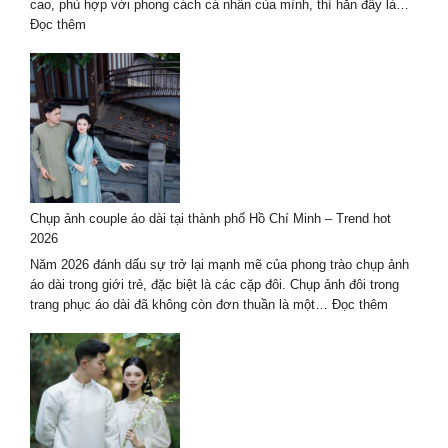
Chất
cao, phù hợp với phong cách cá nhân của mình, thì hẳn đây là…
Lượng
:
Đọc thêm
Hàng
Dịch
Đầu
vụ
2027
chụp
ảnh
nghệ
thuật
hè
2026
–
Chụp ảnh couple áo dài tại thành phố Hồ Chí Minh – Trend hot
trọn
2026
gói
cao
Năm 2026 đánh dấu sự trở lại mạnh mẽ của phong trào chụp ảnh
cấp
áo dài trong giới trẻ, đặc biệt là các cặp đôi. Chụp ảnh đôi trong
:
trang phục áo dài đã không còn đơn thuần là một…
Đọc thêm
Chụp
ảnh
couple
áo
dài
tại
thành