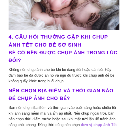
4. CÂU HỎI THƯỜNG GẶP KHI CHỤP
ẢNH TẾT CHO BÉ SƠ SINH
BÉ CÓ NÊN ĐƯỢC CHỤP ẢNH TRONG LÚC
ĐÓI?
Không nên chụp ảnh cho bé khi bé đang đói hoặc cần bú. Hãy
đảm bảo bé đã được ăn no và ngủ đủ trước khi chụp ảnh để bé
không quấy khóc trong buổi chụp.
NÊN CHỌN ĐỊA ĐIỂM VÀ THỜI GIAN NÀO
ĐỂ CHỤP ẢNH CHO BÉ?
Bạn nên chọn địa điểm và thời gian vào buổi sáng hoặc chiều tối
khi ánh sáng mềm mại và ấm áp nhất. Nếu chụp ngoài trời, bạn
nên chọn thời điểm trước hoặc sau khi mặt trời lặn để tránh ánh
nắng chói chang. Đồng thời cũng nên chọn
đơn vị chụp ảnh Tết