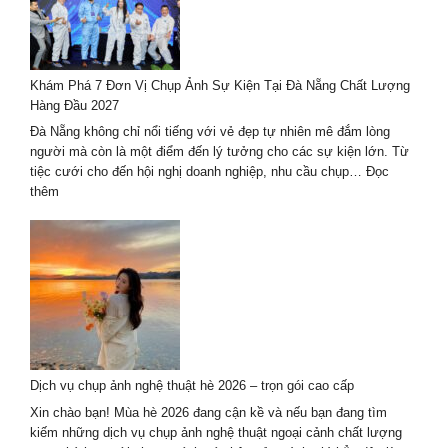
cách
Hàn
Quốc
–
Khám Phá 7 Đơn Vị Chụp Ảnh Sự Kiện Tại Đà Nẵng Chất Lượng
xu
Hàng Đầu 2027
hướng
mới
Đà Nẵng không chỉ nổi tiếng với vẻ đẹp tự nhiên mê đắm lòng
nhất
người mà còn là một điểm đến lý tưởng cho các sự kiện lớn. Từ
2024-
tiệc cưới cho đến hội nghị doanh nghiệp, nhu cầu chụp…
Đọc
2025
:
thêm
Khám
Phá
7
Đơn
Vị
Chụp
Ảnh
Sự
Kiện
Dịch vụ chụp ảnh nghệ thuật hè 2026 – trọn gói cao cấp
Tại
Đà
Xin chào bạn! Mùa hè 2026 đang cận kề và nếu bạn đang tìm
Nẵng
kiếm những dịch vụ chụp ảnh nghệ thuật ngoại cảnh chất lượng