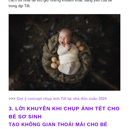
cách tốt nhất để lưu giữ những khoảnh khắc đáng yêu của bé
trong dịp Tết.
>>>
Gợi ý concept chụp ảnh Tết tại nhà đón xuân 2024
3. LỜI KHUYÊN KHI CHỤP ẢNH TẾT CHO
BÉ SƠ SINH
TẠO KHÔNG GIAN THOẢI MÁI CHO BÉ