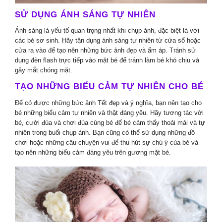
SỬ DỤNG ÁNH SÁNG TỰ NHIÊN
Ánh sáng là yếu tố quan trọng nhất khi chụp ảnh, đặc biệt là với
các bé sơ sinh. Hãy tận dụng ánh sáng tự nhiên từ cửa sổ hoặc
cửa ra vào để tạo nên những bức ảnh đẹp và ấm áp. Tránh sử
dụng đèn flash trực tiếp vào mặt bé để tránh làm bé khó chịu và
gây mắt chóng mặt.
TẠO NHỮNG BIỂU CẢM TỰ NHIÊN CHO BÉ
Để có được những bức ảnh Tết đẹp và ý nghĩa, bạn nên tạo cho
bé những biểu cảm tự nhiên và thật đáng yêu. Hãy tương tác với
bé, cười đùa và chơi đùa cùng bé để bé cảm thấy thoải mái và tự
nhiên trong buổi chụp ảnh. Bạn cũng có thể sử dụng những đồ
chơi hoặc những câu chuyện vui để thu hút sự chú ý của bé và
tạo nên những biểu cảm đáng yêu trên gương mặt bé.