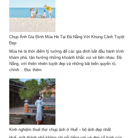
Chụp Ảnh Gia Đình Mùa Hè Tại Đà Nẵng Với Khung Cảnh Tuyệt
Đẹp
Mùa hè là thời điểm lý tưởng để các gia đình bắt đầu hành trình
khám phá, tận hưởng những khoảnh khắc vui vẻ bên nhau. Đà
Nẵng, với thiên nhiên tuyệt đẹp và những bãi biển quyến rũ,
:
chính…
Đọc thêm
Chụp
Ảnh
Gia
Đình
Mùa
Hè
Tại
Đà
Nẵng
Kinh nghiệm thuê thợ chụp ảnh ở Huế – bộ ảnh đẹp nhất
Với
Khung
Huế, một thành phố không chỉ nổi tiếng với vẻ đẹp cổ kính của