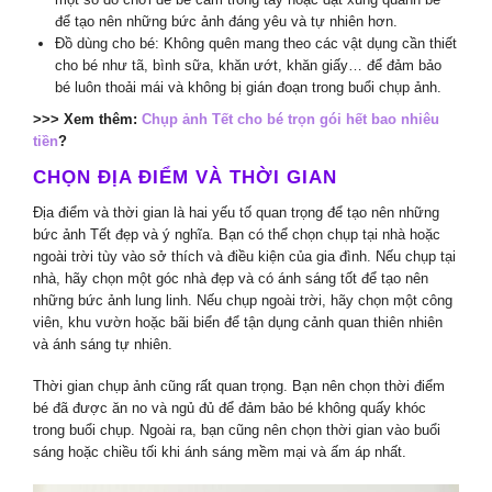
để tạo nên những bức ảnh đáng yêu và tự nhiên hơn.
Đồ dùng cho bé: Không quên mang theo các vật dụng cần thiết
cho bé như tã, bình sữa, khăn ướt, khăn giấy… để đảm bảo
bé luôn thoải mái và không bị gián đoạn trong buổi chụp ảnh.
>>> Xem thêm:
Chụp ảnh Tết cho bé trọn gói hết bao nhiêu
tiền
?
CHỌN ĐỊA ĐIỂM VÀ THỜI GIAN
Địa điểm và thời gian là hai yếu tố quan trọng để tạo nên những
bức ảnh Tết đẹp và ý nghĩa. Bạn có thể chọn chụp tại nhà hoặc
ngoài trời tùy vào sở thích và điều kiện của gia đình. Nếu chụp tại
nhà, hãy chọn một góc nhà đẹp và có ánh sáng tốt để tạo nên
những bức ảnh lung linh. Nếu chụp ngoài trời, hãy chọn một công
viên, khu vườn hoặc bãi biển để tận dụng cảnh quan thiên nhiên
và ánh sáng tự nhiên.
Thời gian chụp ảnh cũng rất quan trọng. Bạn nên chọn thời điểm
bé đã được ăn no và ngủ đủ để đảm bảo bé không quấy khóc
trong buổi chụp. Ngoài ra, bạn cũng nên chọn thời gian vào buổi
sáng hoặc chiều tối khi ánh sáng mềm mại và ấm áp nhất.