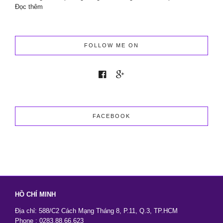
:
Đọc thêm
Chụp
Ảnh
Cưới
2026
FOLLOW ME ON
Giá
Tốt
Nhưng
Vẫn
Đẹp
Sang
Trọng
FACEBOOK
HỒ CHÍ MINH
Địa chỉ: 588/C2 Cách Mạng Tháng 8, P.11, Q.3, TP.HCM
Phone : 0283.88.66.623