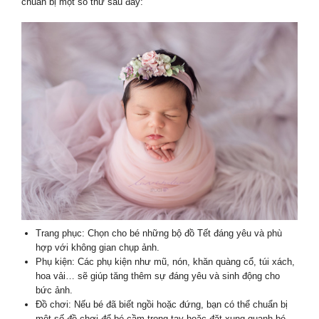
chuẩn bị một số thứ sau đây:
Trang phục: Chọn cho bé những bộ đồ Tết đáng yêu và phù
hợp với không gian chụp ảnh.
Phụ kiện: Các phụ kiện như mũ, nón, khăn quàng cổ, túi xách,
hoa vải… sẽ giúp tăng thêm sự đáng yêu và sinh động cho
bức ảnh.
Đồ chơi: Nếu bé đã biết ngồi hoặc đứng, bạn có thể chuẩn bị
một số đồ chơi để bé cầm trong tay hoặc đặt xung quanh bé