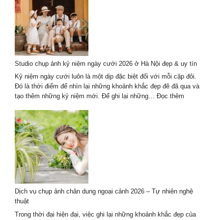
Studio
Chụp
Ảnh
Cưới
Hội
An
Studio chụp ảnh kỷ niệm ngày cưới 2026 ở Hà Nội đẹp & uy tín
2026
Mới
Kỷ niệm ngày cưới luôn là một dịp đặc biệt đối với mỗi cặp đôi.
Nhất
Đó là thời điểm để nhìn lại những khoảnh khắc đẹp đẽ đã qua và
:
tạo thêm những kỷ niệm mới. Để ghi lại những…
Đọc thêm
Studio
chụp
ảnh
kỷ
niệm
ngày
cưới
2026
ở
Dịch vụ chụp ảnh chân dung ngoại cảnh 2026 – Tự nhiên nghệ
Hà
thuật
Nội
đẹp
Trong thời đại hiện đại, việc ghi lại những khoảnh khắc đẹp của