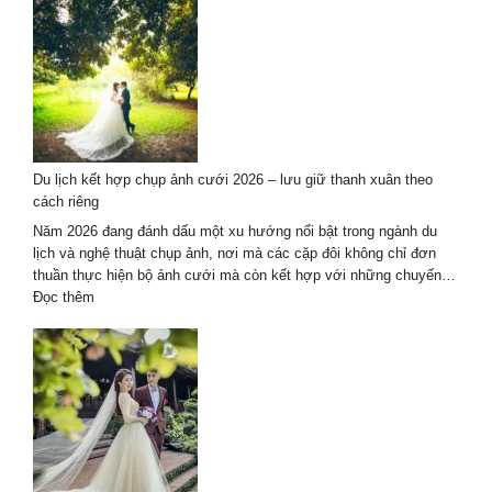
vụ
chụp
ảnh
cưới
áo
dài
kết
hợp
Du lịch kết hợp chụp ảnh cưới 2026 – lưu giữ thanh xuân theo
du
cách riêng
lịch
tại
Năm 2026 đang đánh dấu một xu hướng nổi bật trong ngành du
Đà
lịch và nghệ thuật chụp ảnh, nơi mà các cặp đôi không chỉ đơn
Nẵng
thuần thực hiện bộ ảnh cưới mà còn kết hợp với những chuyến…
–
:
Đọc thêm
Hội
Du
An
lịch
kết
hợp
chụp
ảnh
cưới
2026