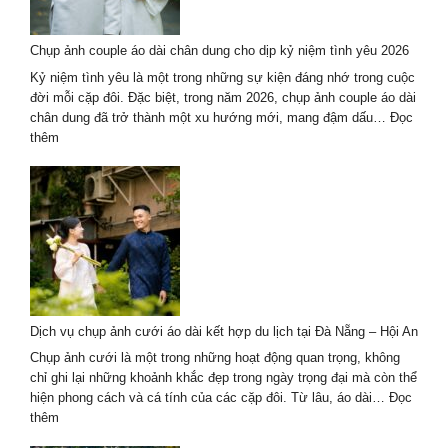
phố
Hồ
Chụp ảnh couple áo dài chân dung cho dịp kỷ niệm tình yêu 2026
Chí
Minh
Kỷ niệm tình yêu là một trong những sự kiện đáng nhớ trong cuộc
–
đời mỗi cặp đôi. Đặc biệt, trong năm 2026, chụp ảnh couple áo dài
Trend
chân dung đã trở thành một xu hướng mới, mang đậm dấu…
Đọc
hot
:
thêm
2026
Chụp
ảnh
couple
áo
dài
chân
dung
cho
dịp
Dịch vụ chụp ảnh cưới áo dài kết hợp du lịch tại Đà Nẵng – Hội An
kỷ
niệm
Chụp ảnh cưới là một trong những hoạt động quan trọng, không
tình
chỉ ghi lại những khoảnh khắc đẹp trong ngày trọng đại mà còn thể
yêu
hiện phong cách và cá tính của các cặp đôi. Từ lâu, áo dài…
Đọc
2026
:
thêm
Dịch