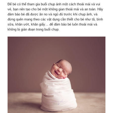
Để bé có thể tham gia buổi chụp ảnh một cách thoải mái và vui
vẻ, bạn nên tạo cho bé một không gian thoải mái và an toàn. Hãy
đảm bảo bé đã được ăn no và ngủ đủ trước khi chụp ảnh, và
đừng quên mang theo các vật dụng cần thiết cho bé như tã, bình
sữa, khăn ướt, khăn giấy… để đảm bảo bé luôn thoải mái và
không bị gián đoạn trong buổi chụp.