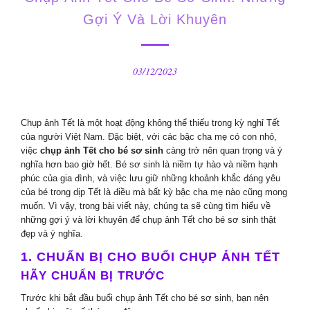
Gợi Ý Và Lời Khuyên
03/12/2023
Chụp ảnh Tết là một hoạt động không thể thiếu trong kỳ nghỉ Tết
của người Việt Nam. Đặc biệt, với các bậc cha mẹ có con nhỏ,
việc
chụp ảnh Tết cho bé sơ sinh
càng trở nên quan trọng và ý
nghĩa hơn bao giờ hết. Bé sơ sinh là niềm tự hào và niềm hạnh
phúc của gia đình, và việc lưu giữ những khoảnh khắc đáng yêu
của bé trong dịp Tết là điều mà bất kỳ bậc cha mẹ nào cũng mong
muốn. Vì vậy, trong bài viết này, chúng ta sẽ cùng tìm hiểu về
những gợi ý và lời khuyên để chụp ảnh Tết cho bé sơ sinh thật
đẹp và ý nghĩa.
1. CHUẨN BỊ CHO BUỔI CHỤP ẢNH TẾT
HÃY CHUẨN BỊ TRƯỚC
Trước khi bắt đầu buổi chụp ảnh Tết cho bé sơ sinh, bạn nên