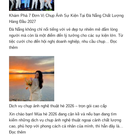
Quốc
–
Khám Phá 7 Đơn Vị Chụp Ảnh Sự Kiện Tại Đà Nẵng Chất Lượng
xu
Hàng Đầu 2027
hướng
mới
Đà Nẵng không chỉ nổi tiếng với vẻ đẹp tự nhiên mê đắm lòng
nhất
người mà còn là một điểm đến lý tưởng cho các sự kiện lớn. Từ
2024-
tiệc cưới cho đến hội nghị doanh nghiệp, nhu cầu chụp…
Đọc
2025
:
thêm
Khám
Phá
7
Đơn
Vị
Chụp
Ảnh
Sự
Kiện
Dịch vụ chụp ảnh nghệ thuật hè 2026 – trọn gói cao cấp
Tại
Đà
Xin chào bạn! Mùa hè 2026 đang cận kề và nếu bạn đang tìm
Nẵng
kiếm những dịch vụ chụp ảnh nghệ thuật ngoại cảnh chất lượng
Chất
cao, phù hợp với phong cách cá nhân của mình, thì hẳn đây là…
Lượng
:
Đọc thêm