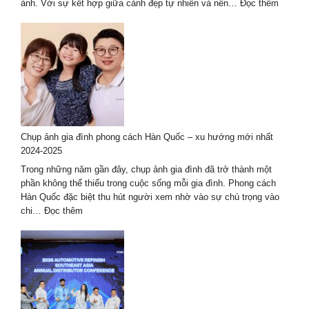
Tuyệt
:
ảnh. Với sự kết hợp giữa cảnh đẹp tự nhiên và nền…
Đọc thêm
Đẹp
Kinh
nghiệm
thuê
thợ
chụp
ảnh
ở
Huế
–
Chụp ảnh gia đình phong cách Hàn Quốc – xu hướng mới nhất
bộ
2024-2025
ảnh
đẹp
Trong những năm gần đây, chụp ảnh gia đình đã trở thành một
nhất
phần không thể thiếu trong cuộc sống mỗi gia đình. Phong cách
Hàn Quốc đặc biệt thu hút người xem nhờ vào sự chú trọng vào
:
chi…
Đọc thêm
Chụp
ảnh
gia
đình
phong
cách
Hàn