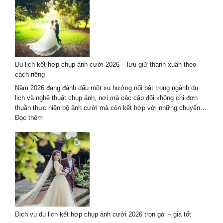
ảnh
cưới
áo
dài
kết
hợp
Du lịch kết hợp chụp ảnh cưới 2026 – lưu giữ thanh xuân theo
du
cách riêng
lịch
tại
Năm 2026 đang đánh dấu một xu hướng nổi bật trong ngành du
Đà
lịch và nghệ thuật chụp ảnh, nơi mà các cặp đôi không chỉ đơn
Nẵng
thuần thực hiện bộ ảnh cưới mà còn kết hợp với những chuyến…
–
:
Đọc thêm
Hội
Du
An
lịch
kết
hợp
chụp
ảnh
cưới
2026
–
Dịch vụ du lịch kết hợp chụp ảnh cưới 2026 trọn gói – giá tốt
lưu