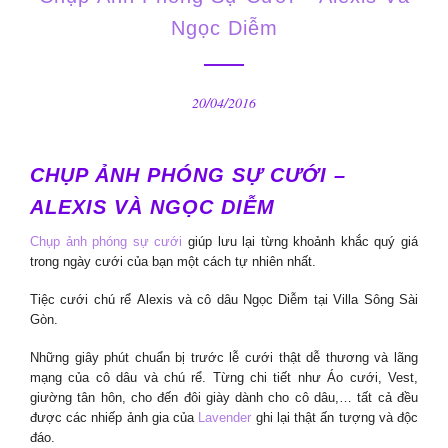
Ngọc Diễm
20/04/2016
CHỤP ẢNH PHÓNG SỰ CƯỚI –
ALEXIS VÀ NGỌC DIỄM
Chụp ảnh phóng sự cưới
giúp lưu lại từng khoảnh khắc quý giá
trong ngày cưới của bạn một cách tự nhiên nhất.
Tiệc cưới chú rể Alexis và cô dâu Ngọc Diễm tại Villa Sông Sài
Gòn.
Những giây phút chuẩn bị trước lễ cưới thật dễ thương và lãng
mạng của cô dâu và chú rể. Từng chi tiết như Áo cưới, Vest,
giường tân hôn, cho đến đôi giày dành cho cô dâu,… tất cả đều
được các nhiếp ảnh gia của
Lavender
ghi lại thật ấn tượng và độc
đáo.