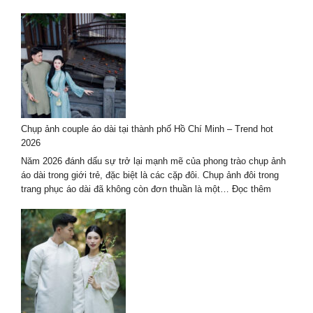
Hàng
Dịch
Đầu
vụ
2027
chụp
ảnh
nghệ
thuật
hè
2026
–
Chụp ảnh couple áo dài tại thành phố Hồ Chí Minh – Trend hot
trọn
2026
gói
cao
Năm 2026 đánh dấu sự trở lại mạnh mẽ của phong trào chụp ảnh
cấp
áo dài trong giới trẻ, đặc biệt là các cặp đôi. Chụp ảnh đôi trong
:
trang phục áo dài đã không còn đơn thuần là một…
Đọc thêm
Chụp
ảnh
couple
áo
dài
tại
thành
phố