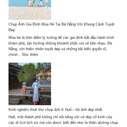
Chụp Ảnh Gia Đình Mùa Hè Tại Đà Nẵng Với Khung Cảnh Tuyệt
Đẹp
Mùa hè là thời điểm lý tưởng để các gia đình bắt đầu hành trình
khám phá, tận hưởng những khoảnh khắc vui vẻ bên nhau. Đà
Nẵng, với thiên nhiên tuyệt đẹp và những bãi biển quyến rũ,
:
chính…
Đọc thêm
Chụp
Ảnh
Gia
Đình
Mùa
Hè
Tại
Đà
Nẵng
Kinh nghiệm thuê thợ chụp ảnh ở Huế – bộ ảnh đẹp nhất
Với
Khung
Huế, một thành phố không chỉ nổi tiếng với vẻ đẹp cổ kính của
Cảnh
các di tích lịch sử mà còn được biết đến như là thiên đường chụp