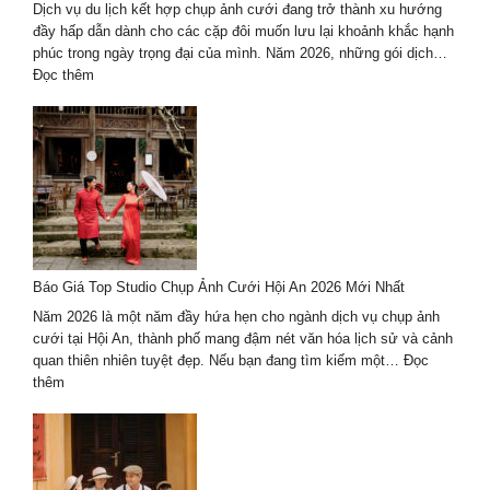
giữ
Dịch vụ du lịch kết hợp chụp ảnh cưới đang trở thành xu hướng
thanh
đầy hấp dẫn dành cho các cặp đôi muốn lưu lại khoảnh khắc hạnh
xuân
phúc trong ngày trọng đại của mình. Năm 2026, những gói dịch…
theo
:
Đọc thêm
cách
Dịch
riêng
vụ
du
lịch
kết
hợp
chụp
ảnh
cưới
Báo Giá Top Studio Chụp Ảnh Cưới Hội An 2026 Mới Nhất
2026
trọn
Năm 2026 là một năm đầy hứa hẹn cho ngành dịch vụ chụp ảnh
gói
cưới tại Hội An, thành phố mang đậm nét văn hóa lịch sử và cảnh
–
quan thiên nhiên tuyệt đẹp. Nếu bạn đang tìm kiếm một…
Đọc
giá
:
thêm
tốt
Báo
Giá
Top
Studio