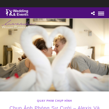
QUAY PHIM CHỤP HÌNH
Chụp Ảnh Phóng Sự Cưới – Alexis Và