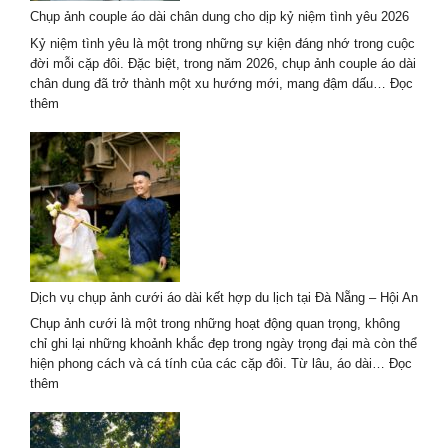
Hồ
Chụp ảnh couple áo dài chân dung cho dịp kỷ niệm tình yêu 2026
Chí
Minh
Kỷ niệm tình yêu là một trong những sự kiện đáng nhớ trong cuộc
–
đời mỗi cặp đôi. Đặc biệt, trong năm 2026, chụp ảnh couple áo dài
Trend
chân dung đã trở thành một xu hướng mới, mang đậm dấu…
Đọc
hot
:
thêm
2026
Chụp
ảnh
couple
áo
dài
chân
dung
cho
dịp
Dịch vụ chụp ảnh cưới áo dài kết hợp du lịch tại Đà Nẵng – Hội An
kỷ
niệm
Chụp ảnh cưới là một trong những hoạt động quan trọng, không
tình
chỉ ghi lại những khoảnh khắc đẹp trong ngày trọng đại mà còn thể
yêu
hiện phong cách và cá tính của các cặp đôi. Từ lâu, áo dài…
Đọc
2026
:
thêm
Dịch
vụ
chụp