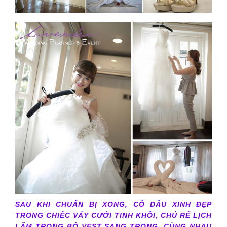
SAU KHI CHUẨN BỊ XONG, CÔ DÂU XINH ĐẸP
TRONG CHIẾC VÁY CƯỚI TINH KHÔI, CHÚ RỂ LỊCH
LÃM TRONG BỘ VEST SANG TRỌNG, CÙNG NHAU