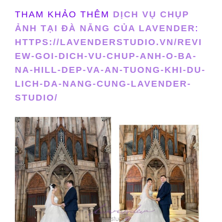
THAM KHẢO THÊM
DỊCH VỤ CHỤP
ẢNH TẠI ĐÀ NẴNG CỦA LAVENDER
:
HTTPS://LAVENDERSTUDIO.VN/REVI
EW-GOI-DICH-VU-CHUP-ANH-O-BA-
NA-HILL-DEP-VA-AN-TUONG-KHI-DU-
LICH-DA-NANG-CUNG-LAVENDER-
STUDIO/