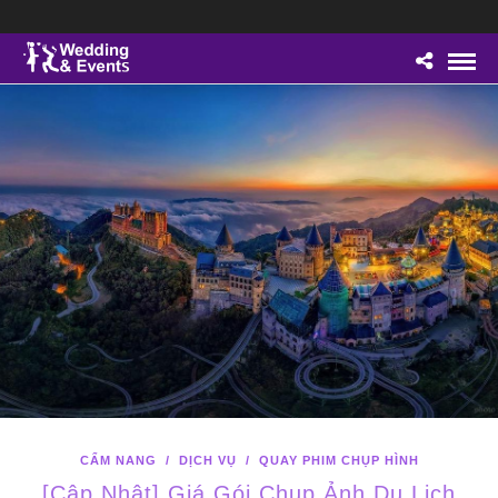
CẨM NANG
/
DỊCH VỤ
/
QUAY PHIM CHỤP HÌNH
[Cập Nhật] Giá Gói Chụp Ảnh Du Lịch