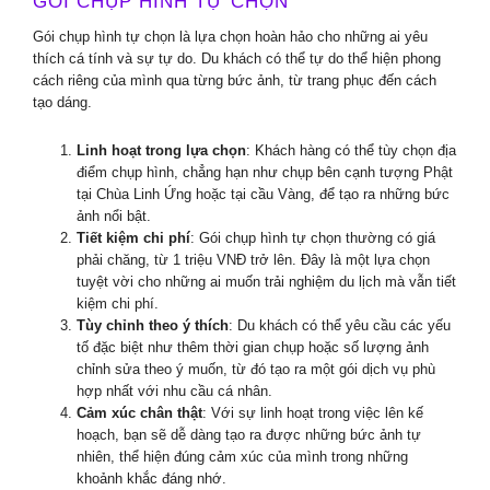
GÓI CHỤP HÌNH TỰ CHỌN
Gói chụp hình tự chọn là lựa chọn hoàn hảo cho những ai yêu
thích cá tính và sự tự do. Du khách có thể tự do thể hiện phong
cách riêng của mình qua từng bức ảnh, từ trang phục đến cách
tạo dáng.
Linh hoạt trong lựa chọn
: Khách hàng có thể tùy chọn địa
điểm chụp hình, chẳng hạn như chụp bên cạnh tượng Phật
tại Chùa Linh Ứng hoặc tại cầu Vàng, để tạo ra những bức
ảnh nổi bật.
Tiết kiệm chi phí
: Gói chụp hình tự chọn thường có giá
phải chăng, từ 1 triệu VNĐ trở lên. Đây là một lựa chọn
tuyệt vời cho những ai muốn trải nghiệm du lịch mà vẫn tiết
kiệm chi phí.
Tùy chỉnh theo ý thích
: Du khách có thể yêu cầu các yếu
tố đặc biệt như thêm thời gian chụp hoặc số lượng ảnh
chỉnh sửa theo ý muốn, từ đó tạo ra một gói dịch vụ phù
hợp nhất với nhu cầu cá nhân.
Cảm xúc chân thật
: Với sự linh hoạt trong việc lên kế
hoạch, bạn sẽ dễ dàng tạo ra được những bức ảnh tự
nhiên, thể hiện đúng cảm xúc của mình trong những
khoảnh khắc đáng nhớ.