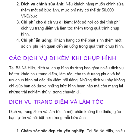
Dịch vụ chỉnh sửa ảnh
: Nếu khách hàng muốn chỉnh sửa
thêm một số bức ảnh, mức phí này có thể từ 50.000
VNĐ/bức.
Chi phí cho dịch vụ đi kèm
: Một số nơi có thể tính phí
dịch vụ trang điểm và làm tóc thêm trong quá trình chụp
hình.
Chi phí ăn uống
: Khách hàng có thể phát sinh thêm một
số chi phí liên quan đến ăn uống trong quá trình chụp hình.
CÁC DỊCH VỤ ĐI KÈM KHI CHỤP HÌNH
Tại Bà Nà Hills, dịch vụ chụp hình thường bao gồm nhiều dịch vụ
bổ trợ khác như trang điểm, làm tóc, cho thuê trang phục và hỗ
trợ chụp hình tại các địa điểm nổi tiếng. Những dịch vụ này không
chỉ giúp bạn có được những bức hình hoàn hảo mà còn mang lại
những trải nghiệm thú vị trong chuyến đi.
DỊCH VỤ TRANG ĐIỂM VÀ LÀM TÓC
Dịch vụ trang điểm và làm tóc là một phần không thể thiếu, giúp
bạn tự tin và nổi bật hơn trong mỗi bức ảnh.
Chăm sóc sắc đẹp chuyên nghiệp
: Tại Bà Nà Hills, nhiều