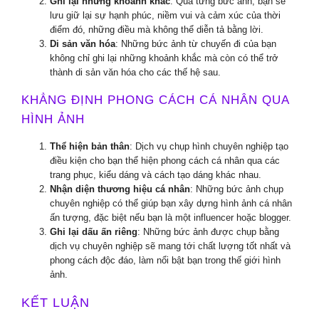
Ghi lại những khoảnh khắc
: Qua từng bức ảnh, bạn sẽ
lưu giữ lại sự hạnh phúc, niềm vui và cảm xúc của thời
điểm đó, những điều mà không thể diễn tả bằng lời.
Di sản văn hóa
: Những bức ảnh từ chuyến đi của bạn
không chỉ ghi lại những khoảnh khắc mà còn có thể trở
thành di sản văn hóa cho các thế hệ sau.
KHẲNG ĐỊNH PHONG CÁCH CÁ NHÂN QUA
HÌNH ẢNH
Thể hiện bản thân
: Dịch vụ chụp hình chuyên nghiệp tạo
điều kiện cho bạn thể hiện phong cách cá nhân qua các
trang phục, kiểu dáng và cách tạo dáng khác nhau.
Nhận diện thương hiệu cá nhân
: Những bức ảnh chụp
chuyên nghiệp có thể giúp bạn xây dựng hình ảnh cá nhân
ấn tượng, đặc biệt nếu bạn là một influencer hoặc blogger.
Ghi lại dấu ấn riêng
: Những bức ảnh được chụp bằng
dịch vụ chuyên nghiệp sẽ mang tới chất lượng tốt nhất và
phong cách độc đáo, làm nổi bật bạn trong thế giới hình
ảnh.
KẾT LUẬN