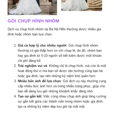
GÓI CHỤP HÌNH NHÓM
Dịch vụ chụp hình nhóm tại Bà Nà Hills thường được nhiều gia
đình hoặc nhóm bạn lựa chọn.
Giá cả hợp lý cho nhiều người
: Gói chụp hình nhóm
thường có giá thấp hơn so với chụp lẻ, do đó, nhóm bạn
hay gia đình từ 5-10 người sẽ tiết kiệm được một khoản
chi phí đáng kể.
Trải nghiệm vui vẻ
: Không chỉ là chụp hình, mà còn là một
hoạt động thú vị mà bạn sẽ được tận hưởng cùng bạn bè
hoặc gia đình, tạo nên những kỷ niệm khó quên hơn.
Nhiều bức ảnh để lựa chọn
: Gói dịch vụ này thường cung
cấp nhiều bức ảnh hơn và trong nhiều trang phục, giúp cho
bạn dễ dàng lưu giữ những khoảnh khắc đáng nhớ.
Tạo sự gắn kết
: Việc cùng nhau chụp ảnh giúp tăng cường
sự gắn kết giữa các thành viên trong nhóm hoặc gia đình,
tạo ra những kỷ niệm đẹp lưu giữ lại mãi mãi.