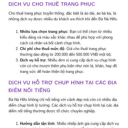
DỊCH VỤ CHO THUÊ TRANG PHỤC
Cho thuê trang phục truyền thống, đặc biệt là áo dài, áo bà ba, là
những dịch vụ được nhiều du khách ưa thích khi đến Bà Nà Hills.
Nhiều lựa chọn trang phục
: Bạn có thể chọn từ nhiều
kiểu dáng và màu sắc khác nhau để phù hợp với phong
cách cá nhân và bối cảnh chụp hình.
Chi phí cho thuê mức độ
: Giá cho thuê trang phục
thường dao động từ 200.000 đến 500.000 VNĐ một bộ.
Dịch vụ hỗ trợ
: Nhiều đơn vị cung cấp dịch vụ chụp hình
còn có cho mượn thêm phụ kiện như nón lá, khăn, hay đồ
trang sức để hoàn thiện bộ trang phục.
DỊCH VỤ HỖ TRỢ CHỤP HÌNH TẠI CÁC ĐỊA
ĐIỂM NỔI TIẾNG
Bà Nà Hills không chỉ nổi tiếng với cảnh đẹp mà còn có nhiều địa
điểm chụp hình lý tưởng. Các dịch vụ hỗ trợ chụp hình tại các địa
điểm nổi tiếng thường được tổ chức chuyên nghiệp.
Hướng dẫn tận tình
: Nhiều nhiếp ảnh gia cung cấp dịch vụ