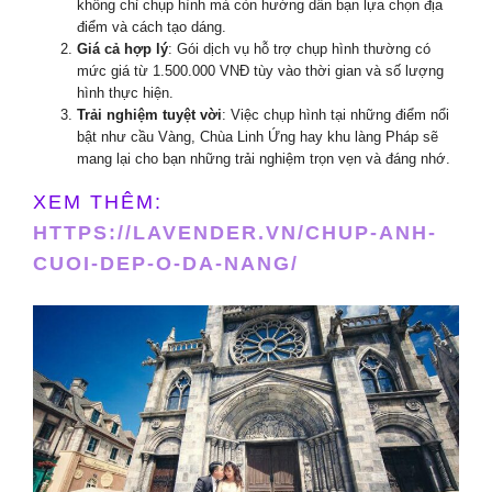
không chỉ chụp hình mà còn hướng dẫn bạn lựa chọn địa
điểm và cách tạo dáng.
Giá cả hợp lý
: Gói dịch vụ hỗ trợ chụp hình thường có
mức giá từ 1.500.000 VNĐ tùy vào thời gian và số lượng
hình thực hiện.
Trải nghiệm tuyệt vời
: Việc chụp hình tại những điểm nổi
bật như cầu Vàng, Chùa Linh Ứng hay khu làng Pháp sẽ
mang lại cho bạn những trải nghiệm trọn vẹn và đáng nhớ.
XEM THÊM:
HTTPS://LAVENDER.VN/CHUP-ANH-
CUOI-DEP-O-DA-NANG/