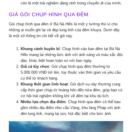
còn là một trải nghiệm đáng nhớ trong chuyến đi của mình.
GIÁ GÓI CHỤP HÌNH QUA ĐÊM
Gói chụp hình qua đêm ở Bà Nà Hills là một ý tưởng thú vị cho
những ai muốn ghi lại vẻ đẹp lung linh của đêm khuya. Dưới đây
là một số thông tin chi tiết về gói này.
Khung cảnh huyền bí
: Chụp hình vào ban đêm tại Bà Nà
Hills mang lại những bức ảnh với ánh sáng và màu sắc độc
đáo, khác biệt hoàn toàn so với ban ngày.
Giá cả tùy chọn
: Gói chụp hình qua đêm thường từ
5.000.000 VNĐ trở lên, tùy thuộc vào thời gian và yêu cầu
cụ thể từ khách hàng.
Khung thời gian linh hoạt
: Gói dịch vụ này thường cung
cấp thời gian chụp từ hoàng hôn đến nửa đêm, giúp bạn có
cơ hội trải nghiệm không khí về đêm tại khu du lịch.
Nhiều lựa chọn địa điểm
: Chụp hình qua đêm có thể bao
gồm nhiều địa điểm như cầu Vàng, khu làng Pháp với ánh
đèn lung linh, mang lại sức hút đặc biệt cho bức ảnh.