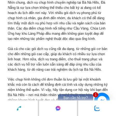
Nhìn chung, dịch vụ chụp hình chuyên nghiệp tại Bà Nà Hills, Đà
Nẵng là sự lựa chọn không thể thiếu cho bất kỳ ai đang có kế
hoạch du lịch đến nơi này. Với nhiều gói dịch vụ phong phú từ
chụp hình cá nhân, gia đình đến nhóm, du khách có thể dễ dàng
tìm thấy một dịch vụ phù hợp với nhu cầu và ngân sách của bản
thân. Các địa điểm chụp hình nổi tiếng như Cầu Vàng, Chùa Linh
Ứng hay khu Làng Pháp đều mang đến không gian tuyệt đẹp để
tạo nên những tác phẩm nghệ thuật độc đáo qua ống kính.
Giá cả cho các gói dịch vụ cũng rất đa dạng, từ những gói cơ bản
cho đến những gói cao cấp, giúp du khách có nhiều sự lựa chọn
linh hoạt. Hơn nữa, dịch vụ trang điểm, cho thuê trang phục và
các dịch vụ hỗ trợ vẫn luôn sẵn sàng để đáp ứng nhu cầu của
khách hàng, từ đó nâng cao trải nghiệm du lịch tại Bà Nà Hills.
Việc chụp hình không chỉ đơn thuần là lưu giữ lại một khoảnh
khắc mà còn là cách để khẳng định cá tính và xây dựng những kỷ
niệm không thể quên. Vì vậy, hãy tận dụng cơ hội này khi bạn đến
1
Bà Nà Hills – nơi mà thiên nhiên và nghệ thuật giao hòa để tạo ra
Bạn cần hỗ trợ?
những khung hình tuyệt đẹp và đầy ý nghĩa!
RELATED POSTS