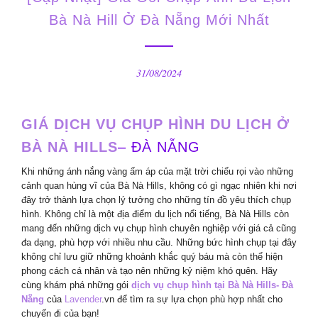
Bà Nà Hill Ở Đà Nẵng Mới Nhất
31/08/2024
GIÁ DỊCH VỤ CHỤP HÌNH DU LỊCH Ở
BÀ NÀ HILLS
– ĐÀ NẴNG
Khi những ánh nắng vàng ấm áp của mặt trời chiếu rọi vào những
cảnh quan hùng vĩ của Bà Nà Hills, không có gì ngạc nhiên khi nơi
đây trở thành lựa chọn lý tưởng cho những tín đồ yêu thích chụp
hình. Không chỉ là một địa điểm du lịch nổi tiếng, Bà Nà Hills còn
mang đến những dịch vụ chụp hình chuyên nghiệp với giá cả cũng
đa dạng, phù hợp với nhiều nhu cầu. Những bức hình chụp tại đây
không chỉ lưu giữ những khoảnh khắc quý báu mà còn thể hiện
phong cách cá nhân và tạo nên những kỷ niệm khó quên. Hãy
cùng khám phá những gói
dịch vụ chụp hình tại Bà Nà Hills- Đà
Nẵng
của
Lavender
.vn để tìm ra sự lựa chọn phù hợp nhất cho
chuyến đi của bạn!