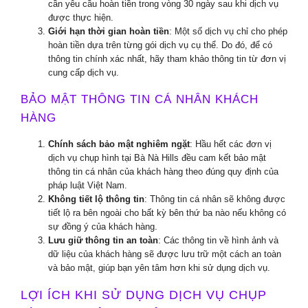
cần yêu cầu hoàn tiền trong vòng 30 ngày sau khi dịch vụ
được thực hiện.
Giới hạn thời gian hoàn tiền
: Một số dịch vụ chỉ cho phép
hoàn tiền dựa trên từng gói dịch vụ cụ thể. Do đó, để có
thông tin chính xác nhất, hãy tham khảo thông tin từ đơn vị
cung cấp dịch vụ.
BẢO MẬT THÔNG TIN CÁ NHÂN KHÁCH
HÀNG
Chính sách bảo mật nghiêm ngặt
: Hầu hết các đơn vị
dịch vụ chụp hình tại Bà Nà Hills đều cam kết bảo mật
thông tin cá nhân của khách hàng theo đúng quy định của
pháp luật Việt Nam.
Không tiết lộ thông tin
: Thông tin cá nhân sẽ không được
tiết lộ ra bên ngoài cho bất kỳ bên thứ ba nào nếu không có
sự đồng ý của khách hàng.
Lưu giữ thông tin an toàn
: Các thông tin về hình ảnh và
dữ liệu của khách hàng sẽ được lưu trữ một cách an toàn
và bảo mật, giúp bạn yên tâm hơn khi sử dụng dịch vụ.
LỢI ÍCH KHI SỬ DỤNG DỊCH VỤ CHỤP