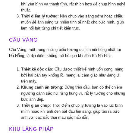
khí yên bình và thanh tĩnh, rất thích hợp để chụp hình nghệ
thuật.
Thời điểm lý tưởng
: Nên chụp vào sáng sớm hoặc chiều
muộn để ánh sáng tự nhiên tinh tế nhất cho bức hình, giúp
làm nổi bật từng chi tiết kiến trúc.
CẦU VÀNG
Cầu Vàng, một trong những biểu tượng du lịch nổi tiếng nhất tại
Đà Nẵng, là địa điểm không thể bỏ qua khi đến Bà Nà Hills.
Thiết kế độc đáo
: Cầu được thiết kế hình uốn cong, nâng
bởi hai bàn tay khổng lồ, mang lại cảm giác như đang đi
trên mây.
Khung cảnh ấn tượng
: Đứng trên cầu, bạn có thể chiêm
ngưỡng cảnh sắc núi rừng hùng vĩ, rất lý tưởng cho những
bức ảnh đẹp.
Thời gian chụp
: Thời điểm chụp lý tưởng là vào lúc bình
minh hoặc khi ánh đèn bắt đầu lên sáng, giúp tạo ra bức
ảnh với các sắc thái màu sắc hấp dẫn.
KHU LÀNG PHÁP