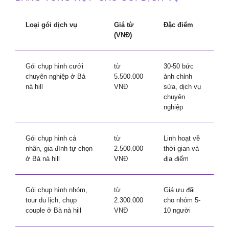
Loại gói dịch vụ
Giá từ
Đặc điểm
(VNĐ)
Gói chụp hình cưới
từ
30-50 bức
chuyên nghiệp ở Bà
5.500.000
ảnh chỉnh
nà hill
VNĐ
sửa, dịch vụ
chuyên
nghiệp
Gói chụp hình cá
từ
Linh hoạt về
nhân, gia đình tự chọn
2.500.000
thời gian và
ở Bà nà hill
VNĐ
địa điểm
Gói chụp hình nhóm,
từ
Giá ưu đãi
tour du lịch, chụp
2.300.000
cho nhóm 5-
couple ở Bà nà hill
VNĐ
10 người