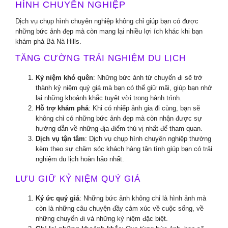
HÌNH CHUYÊN NGHIỆP
Dịch vụ chụp hình chuyên nghiệp không chỉ giúp bạn có được
những bức ảnh đẹp mà còn mang lại nhiều lợi ích khác khi bạn
khám phá Bà Nà Hills.
TĂNG CƯỜNG TRẢI NGHIỆM DU LỊCH
Kỷ niệm khó quên
: Những bức ảnh từ chuyến đi sẽ trở
thành kỷ niệm quý giá mà bạn có thể giữ mãi, giúp bạn nhớ
lại những khoảnh khắc tuyệt vời trong hành trình.
Hỗ trợ khám phá
: Khi có nhiếp ảnh gia đi cùng, bạn sẽ
không chỉ có những bức ảnh đẹp mà còn nhận được sự
hướng dẫn về những địa điểm thú vị nhất để tham quan.
Dịch vụ tận tâm
: Dịch vụ chụp hình chuyên nghiệp thường
kèm theo sự chăm sóc khách hàng tận tình giúp bạn có trải
nghiệm du lịch hoàn hảo nhất.
LƯU GIỮ KỶ NIỆM QUÝ GIÁ
Ký ức quý giá
: Những bức ảnh không chỉ là hình ảnh mà
còn là những câu chuyện đầy cảm xúc về cuộc sống, về
những chuyến đi và những kỷ niệm đặc biệt.