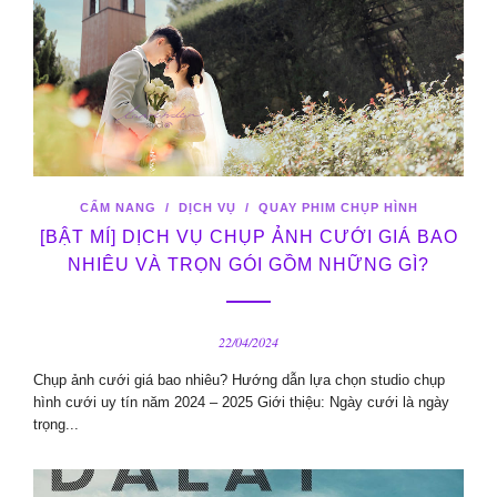
CẨM NANG
/
DỊCH VỤ
/
QUAY PHIM CHỤP HÌNH
[BẬT MÍ] DỊCH VỤ CHỤP ẢNH CƯỚI GIÁ BAO
NHIÊU VÀ TRỌN GÓI GỒM NHỮNG GÌ?
22/04/2024
Chụp ảnh cưới giá bao nhiêu? Hướng dẫn lựa chọn studio chụp
hình cưới uy tín năm 2024 – 2025 Giới thiệu: Ngày cưới là ngày
trọng...