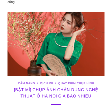
cũng...
CẨM NANG
/
DỊCH VỤ
/
QUAY PHIM CHỤP HÌNH
[BẬT MÍ] CHỤP ẢNH CHÂN DUNG NGHỆ
THUẬT Ở HÀ NỘI GIÁ BAO NHIÊU