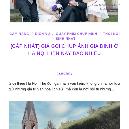
CẨM NANG
/
DỊCH VỤ
/
QUAY PHIM CHỤP HÌNH
/
THÔI NÔI
- SINH NHẬT
[CẬP NHẬT] GIÁ GÓI CHỤP ẢNH GIA ĐÌNH Ở
HÀ NỘI HIỆN NAY BAO NHIÊU
23/04/2024
Giới thiệu Hà Nội, Thủ đô ngàn năm văn hiến, không chỉ là nơi lưu
giữ những giá trị văn hóa lịch sử, mà còn là nơi hội tụ những...