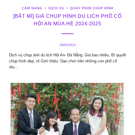
CẨM NANG
/
DỊCH VỤ
/
QUAY PHIM CHỤP HÌNH
[BẬT MÍ] GIÁ CHỤP HÌNH DU LỊCH PHỐ CỔ
HỘI AN MÙA HÈ 2024-2025
26/04/2024
Dịch vụ chụp ảnh du lịch Hội An- Đà Nẵng: Giá bao nhiêu, Bí quyết
chụp hình đẹp, rẻ Giới thiệu: Dạo chơi trên những con phố cổ
rêu...