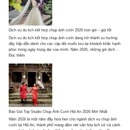
chụp
ảnh
cưới
2026
–
Dịch vụ du lịch kết hợp chụp ảnh cưới 2026 trọn gói – giá tốt
lưu
giữ
Dịch vụ du lịch kết hợp chụp ảnh cưới đang trở thành xu hướng
thanh
đầy hấp dẫn dành cho các cặp đôi muốn lưu lại khoảnh khắc hạnh
xuân
phúc trong ngày trọng đại của mình. Năm 2026, những gói dịch…
theo
:
Đọc thêm
cách
Dịch
riêng
vụ
du
lịch
kết
hợp
chụp
ảnh
cưới
Báo Giá Top Studio Chụp Ảnh Cưới Hội An 2026 Mới Nhất
2026
trọn
Năm 2026 là một năm đầy hứa hẹn cho ngành dịch vụ chụp ảnh
gói
cưới tại Hội An, thành phố mang đậm nét văn hóa lịch sử và cảnh