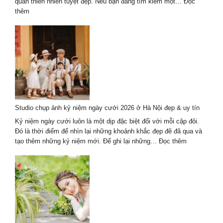
–
quan thiên nhiên tuyệt đẹp. Nếu bạn đang tìm kiếm một…
Đọc
giá
:
thêm
tốt
Báo
Giá
Top
Studio
Chụp
Ảnh
Cưới
Hội
An
Studio chụp ảnh kỷ niệm ngày cưới 2026 ở Hà Nội đẹp & uy tín
2026
Mới
Kỷ niệm ngày cưới luôn là một dịp đặc biệt đối với mỗi cặp đôi.
Nhất
Đó là thời điểm để nhìn lại những khoảnh khắc đẹp đẽ đã qua và
:
tạo thêm những kỷ niệm mới. Để ghi lại những…
Đọc thêm
Studio
chụp
ảnh
kỷ
niệm
ngày
cưới
2026