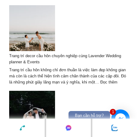
Chụp
ảnh
chân
dung
ngoại
cảnh:
Mẹo
chọn
background
Trang trí decor cầu hôn chuyên nghiệp cùng Lavender Wedding
và
planner & Events
ánh
sáng
Trang trí cầu hôn không chỉ đơn thuần là việc làm đẹp không gian
mà còn là cách thể hiện tình cảm chân thành của các cặp đôi. Đó
:
là những phút giây lãng mạn và ý nghĩa, khi một…
Đọc thêm
Trang
trí
decor
cầu
1
hôn
Bạn cần hỗ trợ?
chuyên
nghiệp
cùng
Lavender