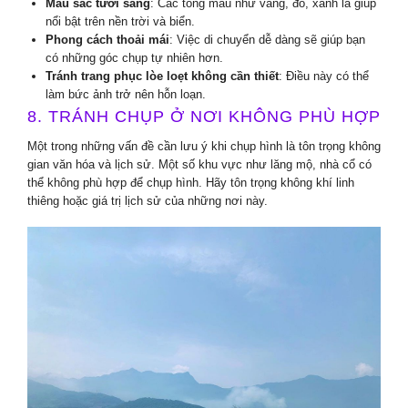
Màu sắc tươi sáng
: Các tông màu như vàng, đỏ, xanh lá giúp
nổi bật trên nền trời và biển.
Phong cách thoải mái
: Việc di chuyển dễ dàng sẽ giúp bạn
có những góc chụp tự nhiên hơn.
Tránh trang phục lòe loẹt không cần thiết
: Điều này có thể
làm bức ảnh trở nên hỗn loạn.
8. TRÁNH CHỤP Ở NƠI KHÔNG PHÙ HỢP
Một trong những vấn đề cần lưu ý khi chụp hình là tôn trọng không
gian văn hóa và lịch sử. Một số khu vực như lăng mộ, nhà cổ có
thể không phù hợp để chụp hình. Hãy tôn trọng không khí linh
thiêng hoặc giá trị lịch sử của những nơi này.