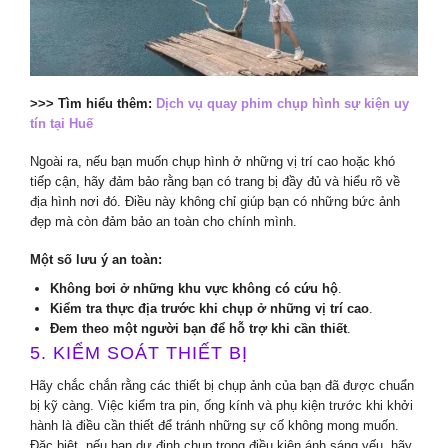
>>> Tìm hiểu thêm:
Dịch vụ quay phim chụp hình sự kiện uy
tín tại Huế
Ngoài ra, nếu bạn muốn chụp hình ở những vị trí cao hoặc khó
tiếp cận, hãy đảm bảo rằng bạn có trang bị đầy đủ và hiểu rõ về
địa hình nơi đó. Điều này không chỉ giúp bạn có những bức ảnh
đẹp mà còn đảm bảo an toàn cho chính mình.
Một số lưu ý an toàn:
Không bơi ở những khu vực không có cứu hộ
.
Kiểm tra thực địa trước khi chụp ở những vị trí cao
.
Đem theo một người bạn để hỗ trợ khi cần thiết
.
5. KIỂM SOÁT THIẾT BỊ
Hãy chắc chắn rằng các thiết bị chụp ảnh của bạn đã được chuẩn
bị kỹ càng. Việc kiểm tra pin, ống kính và phụ kiện trước khi khởi
hành là điều cần thiết để tránh những sự cố không mong muốn.
Đặc biệt, nếu bạn dự định chụp trong điều kiện ánh sáng yếu, hãy