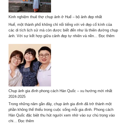
Tại
Đà
Nẵng
Kinh nghiệm thuê thợ chụp ảnh ở Huế – bộ ảnh đẹp nhất
Với
Khung
Huế, một thành phố không chỉ nổi tiếng với vẻ đẹp cổ kính của
Cảnh
các di tích lịch sử mà còn được biết đến như là thiên đường chụp
Tuyệt
:
ảnh. Với sự kết hợp giữa cảnh đẹp tự nhiên và nền…
Đọc thêm
Đẹp
Kinh
nghiệm
thuê
thợ
chụp
ảnh
ở
Huế
–
Chụp ảnh gia đình phong cách Hàn Quốc – xu hướng mới nhất
bộ
2024-2025
ảnh
đẹp
Trong những năm gần đây, chụp ảnh gia đình đã trở thành một
nhất
phần không thể thiếu trong cuộc sống mỗi gia đình. Phong cách
Hàn Quốc đặc biệt thu hút người xem nhờ vào sự chú trọng vào
:
chi…
Đọc thêm
Chụp