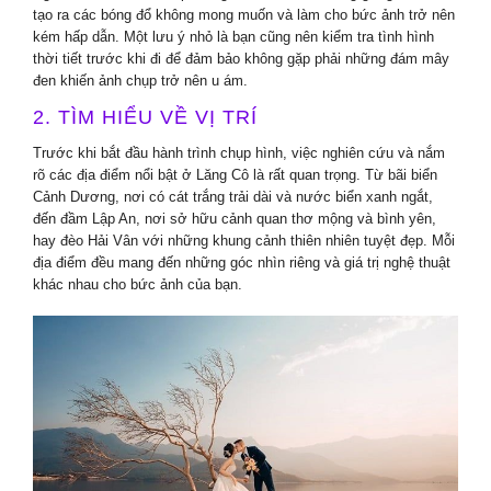
tạo ra các bóng đổ không mong muốn và làm cho bức ảnh trở nên
kém hấp dẫn. Một lưu ý nhỏ là bạn cũng nên kiểm tra tình hình
thời tiết trước khi đi để đảm bảo không gặp phải những đám mây
đen khiến ảnh chụp trở nên u ám.
2. TÌM HIỂU VỀ VỊ TRÍ
Trước khi bắt đầu hành trình chụp hình, việc nghiên cứu và nắm
rõ các địa điểm nổi bật ở Lăng Cô là rất quan trọng. Từ bãi biển
Cảnh Dương, nơi có cát trắng trải dài và nước biển xanh ngắt,
đến đầm Lập An, nơi sở hữu cảnh quan thơ mộng và bình yên,
hay đèo Hải Vân với những khung cảnh thiên nhiên tuyệt đẹp. Mỗi
địa điểm đều mang đến những góc nhìn riêng và giá trị nghệ thuật
khác nhau cho bức ảnh của bạn.