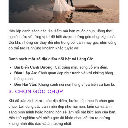
Hãy lập danh sách các địa điểm mà bạn muốn chụp, đồng thời
nghiên cứu về từng vị trí để biết được những góc chụp đẹp nhất.
Đôi khi, những sự thay đổi nhỏ trong bối cảnh hay góc nhìn cũng
có thể tạo ra những khoảnh khắc tuyệt vời.
Danh sách một số địa điểm nổi bật tại Lăng Cô:
Bãi biển Cảnh Dương
: Cát trắng mịn, sóng vỗ êm đềm.
Đầm Lập An
: Cảnh quan đẹp như tranh vẽ với những hàng
thông xanh.
Đèo Hải Vân
: Khung cảnh núi non hùng vĩ và biển cả bao la.
3. CHỌN GÓC CHỤP
Khi đã xác định được các địa điểm, bước tiếp theo là chọn góc
chụp. Lợi dụng các cảnh nền đẹp như núi non, biển cả và ánh
sáng bình minh hoặc hoàng hôn sẽ làm nổi bật bức ảnh của bạn.
Hãy thử nghiệm với nhiều góc độ khác nhau để tìm ra những
khung hình độc đáo và ấn tượng nhất.