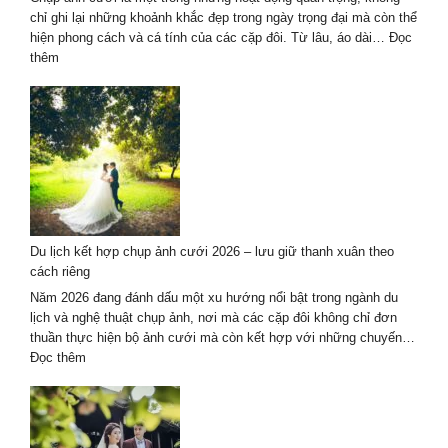
tình
chỉ ghi lại những khoảnh khắc đẹp trong ngày trọng đại mà còn thể
yêu
hiện phong cách và cá tính của các cặp đôi. Từ lâu, áo dài…
Đọc
2026
:
thêm
Dịch
vụ
chụp
ảnh
cưới
áo
dài
kết
hợp
Du lịch kết hợp chụp ảnh cưới 2026 – lưu giữ thanh xuân theo
du
cách riêng
lịch
tại
Năm 2026 đang đánh dấu một xu hướng nổi bật trong ngành du
Đà
lịch và nghệ thuật chụp ảnh, nơi mà các cặp đôi không chỉ đơn
Nẵng
thuần thực hiện bộ ảnh cưới mà còn kết hợp với những chuyến…
–
:
Đọc thêm
Hội
Du
An
lịch
kết
hợp