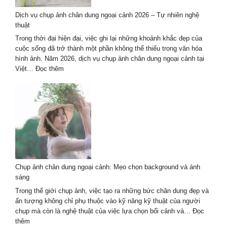
ở
Dịch vụ chụp ảnh chân dung ngoại cảnh 2026 – Tự nhiên nghệ
Hà
thuật
Nội
đẹp
Trong thời đại hiện đại, việc ghi lại những khoảnh khắc đẹp của
&
cuộc sống đã trở thành một phần không thể thiếu trong văn hóa
uy
hình ảnh. Năm 2026, dịch vụ chụp ảnh chân dung ngoại cảnh tại
tín
:
Việt…
Đọc thêm
Dịch
vụ
chụp
ảnh
chân
dung
ngoại
cảnh
2026
Chụp ảnh chân dung ngoại cảnh: Mẹo chọn background và ánh
–
sáng
Tự
nhiên
Trong thế giới chụp ảnh, việc tạo ra những bức chân dung đẹp và
nghệ
ấn tượng không chỉ phụ thuộc vào kỹ năng kỹ thuật của người
thuật
chụp mà còn là nghệ thuật của việc lựa chọn bối cảnh và…
Đọc
:
thêm