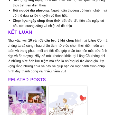
Sử dụng ứng dụng thời tiết
: Theo dõi dự báo qua ứng dụng
thời tiết trên điện thoại.
Hỏi người địa phương
: Người dân thường có kinh nghiệm và
có thể đưa ra lời khuyên về thời tiết.
Chọn lựa ngày chụp theo thời tiết tốt
: Ưu tiên các ngày có
bầu trời quang đãng và nhiệt độ dễ chịu.
KẾT LUẬN
Như vậy, với
10 vấn đề cần lưu ý khi chụp hình tại Lăng Cô
mà
chúng ta đã cùng nhau phân tích, từ việc chọn thời điểm đến an
toàn và trang phục, mỗi chi tiết đều góp phần tạo nên một bức ảnh
đẹp và ấn tượng. Hãy để mỗi khoảnh khắc tại Lăng Cô không chỉ
là những bức ảnh lưu niệm mà còn là những ký ức đáng giá. Hy
vọng rằng những chia sẻ này sẽ giúp bạn có một hành trình chụp
hình đầy thành công và nhiều niềm vui!
RELATED POSTS