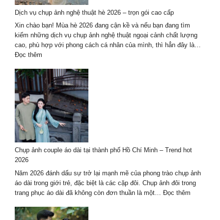
Kiện
Dịch vụ chụp ảnh nghệ thuật hè 2026 – trọn gói cao cấp
Tại
Đà
Xin chào bạn! Mùa hè 2026 đang cận kề và nếu bạn đang tìm
Nẵng
kiếm những dịch vụ chụp ảnh nghệ thuật ngoại cảnh chất lượng
Chất
cao, phù hợp với phong cách cá nhân của mình, thì hẳn đây là…
Lượng
:
Đọc thêm
Hàng
Dịch
Đầu
vụ
2027
chụp
ảnh
nghệ
thuật
hè
2026
–
Chụp ảnh couple áo dài tại thành phố Hồ Chí Minh – Trend hot
trọn
2026
gói
cao
Năm 2026 đánh dấu sự trở lại mạnh mẽ của phong trào chụp ảnh
cấp
áo dài trong giới trẻ, đặc biệt là các cặp đôi. Chụp ảnh đôi trong
:
trang phục áo dài đã không còn đơn thuần là một…
Đọc thêm
Chụp
ảnh