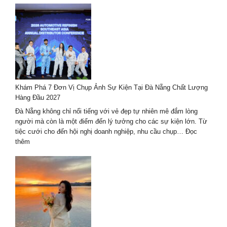
ảnh
gia
đình
phong
cách
Hàn
Quốc
–
Khám Phá 7 Đơn Vị Chụp Ảnh Sự Kiện Tại Đà Nẵng Chất Lượng
xu
Hàng Đầu 2027
hướng
mới
Đà Nẵng không chỉ nổi tiếng với vẻ đẹp tự nhiên mê đắm lòng
nhất
người mà còn là một điểm đến lý tưởng cho các sự kiện lớn. Từ
2024-
tiệc cưới cho đến hội nghị doanh nghiệp, nhu cầu chụp…
Đọc
2025
:
thêm
Khám
Phá
7
Đơn
Vị
Chụp
Ảnh
Sự