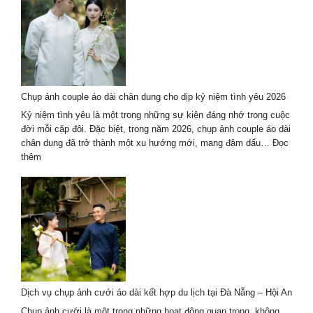
couple
áo
dài
tại
thành
phố
Hồ
Chụp ảnh couple áo dài chân dung cho dịp kỷ niệm tình yêu 2026
Chí
Minh
Kỷ niệm tình yêu là một trong những sự kiện đáng nhớ trong cuộc
–
đời mỗi cặp đôi. Đặc biệt, trong năm 2026, chụp ảnh couple áo dài
Trend
chân dung đã trở thành một xu hướng mới, mang đậm dấu…
Đọc
hot
:
thêm
2026
Chụp
ảnh
couple
áo
dài
chân
dung
cho
dịp
Dịch vụ chụp ảnh cưới áo dài kết hợp du lịch tại Đà Nẵng – Hội An
kỷ
niệm
Chụp ảnh cưới là một trong những hoạt động quan trọng, không