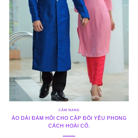
CẨM NANG
ÁO DÀI ĐÁM HỎI CHO CẶP ĐÔI YÊU PHONG
CÁCH HOÀI CỔ.