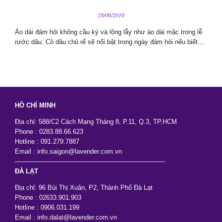
28/06/2016
Áo dài đám hỏi không cầu kỳ và lộng lẫy như áo dài mặc trong lễ
rước dâu. Cô dâu chú rể sẽ nổi bật trong ngày đám hỏi nếu biết...
HỒ CHÍ MINH
Địa chỉ: 588/C2 Cách Mạng Tháng 8, P.11, Q.3, TP.HCM
Phone : 0283.88.66.623
Hotline : 091.279.7887
Email : info.saigon@lavender.com.vn
———————————————————————-
ĐÀ LẠT
Địa chỉ: 96 Bùi Thị Xuân, P2, Thành Phố Đà Lạt
Phone : 02633.901.903
Hotline : 0906.031.199
Email : info.dalat@lavender.com.vn