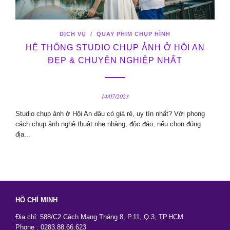
DỊCH VỤ
/
QUAY PHIM CHỤP HÌNH
HỆ THỐNG STUDIO CHỤP ẢNH Ở HỘI AN
ĐẸP & CHUYÊN NGHIỆP NHẤT
14/07/2023
Studio chụp ảnh ở Hội An đâu có giá rẻ, uy tín nhất? Với phong
cách chụp ảnh nghệ thuật nhẹ nhàng, độc đáo, nếu chọn đúng
địa...
HỒ CHÍ MINH
Địa chỉ: 588/C2 Cách Mạng Tháng 8, P.11, Q.3, TP.HCM
Phone : 0283.88.66.623