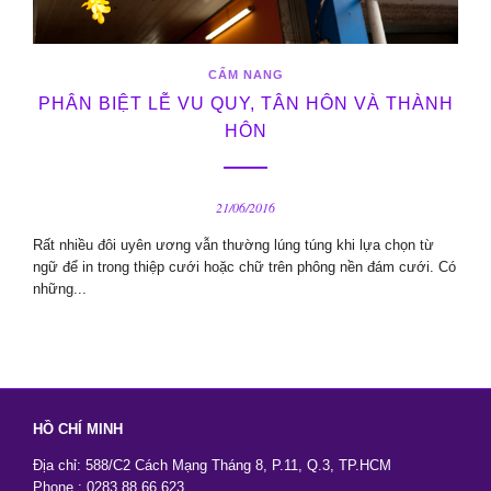
CẨM NANG
PHÂN BIỆT LỄ VU QUY, TÂN HÔN VÀ THÀNH
HÔN
21/06/2016
Rất nhiều đôi uyên ương vẫn thường lúng túng khi lựa chọn từ
ngữ để in trong thiệp cưới hoặc chữ trên phông nền đám cưới. Có
những...
HỒ CHÍ MINH
Địa chỉ: 588/C2 Cách Mạng Tháng 8, P.11, Q.3, TP.HCM
Phone : 0283.88.66.623