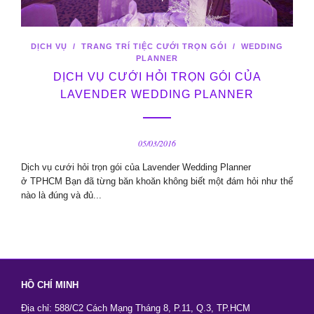
DỊCH VỤ
/
TRANG TRÍ TIỆC CƯỚI TRỌN GÓI
/
WEDDING
PLANNER
DỊCH VỤ CƯỚI HỎI TRỌN GÓI CỦA
LAVENDER WEDDING PLANNER
05/03/2016
Dịch vụ cưới hỏi trọn gói của Lavender Wedding Planner
ở TPHCM Bạn đã từng băn khoăn không biết một đám hỏi như thế
nào là đúng và đủ...
HỒ CHÍ MINH
Địa chỉ: 588/C2 Cách Mạng Tháng 8, P.11, Q.3, TP.HCM