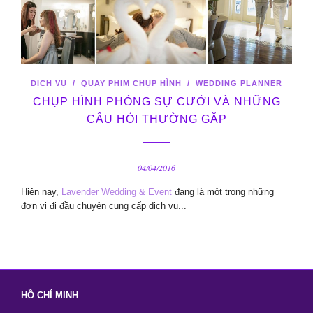
DỊCH VỤ
/
QUAY PHIM CHỤP HÌNH
/
WEDDING PLANNER
CHỤP HÌNH PHÓNG SỰ CƯỚI VÀ NHỮNG
CÂU HỎI THƯỜNG GẶP
04/04/2016
Hiện nay,
Lavender Wedding & Event
đang là một trong những
đơn vị đi đầu chuyên cung cấp dịch vụ...
HỒ CHÍ MINH