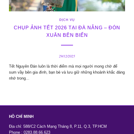
DỊCH VỤ
CHỤP ẢNH TẾT 2026 TẠI ĐÀ NẴNG – ĐÓN
XUÂN BÊN BIỂN
29/12/2025
Tết Nguyên Đán luôn là thời điểm mà mọi người mong chờ để
sum vầy bên gia đình, bạn bè và lưu giữ những khoảnh khắc đáng
nhớ trong...
HỒ CHÍ MINH
Địa chỉ: 588/C2 Cách Mạng Tháng 8, P.11, Q.3, TP.HCM
Phone : 0283.88.66.623