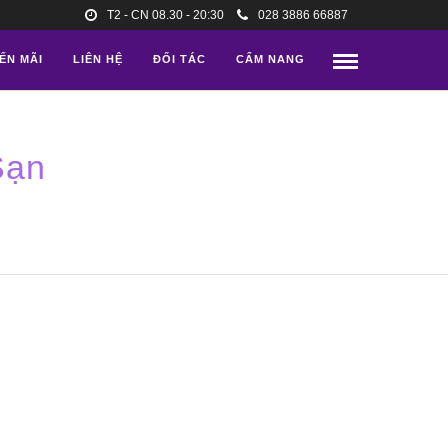
T2 - CN 08.30 - 20:30
028 3886 66887
ẾN MÃI
LIÊN HỆ
ĐỐI TÁC
CẨM NANG
Sạn