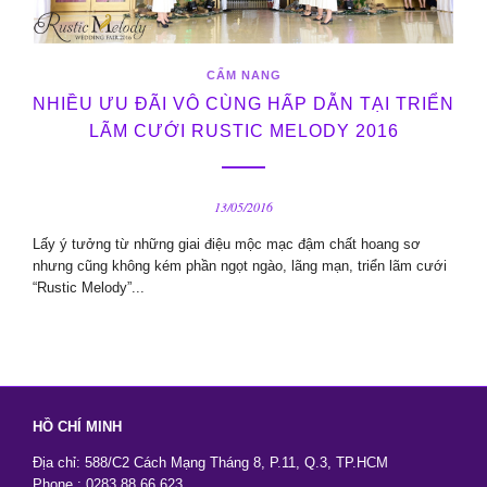
CẨM NANG
NHIỀU ƯU ĐÃI VÔ CÙNG HẤP DẪN TẠI TRIỂN
LÃM CƯỚI RUSTIC MELODY 2016
13/05/2016
Lấy ý tưởng từ những giai điệu mộc mạc đậm chất hoang sơ
nhưng cũng không kém phần ngọt ngào, lãng mạn, triển lãm cưới
“Rustic Melody”...
HỒ CHÍ MINH
Địa chỉ: 588/C2 Cách Mạng Tháng 8, P.11, Q.3, TP.HCM
Phone : 0283.88.66.623