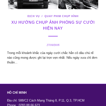
DỊCH VỤ
/
QUAY PHIM CHỤP HÌNH
XU HƯỚNG CHỤP ẢNH PHÓNG SỰ CƯỚI
HIỆN NAY
27/10/2016
Trong mỗi khoảnh khắc của ngày cưới chắc hẳn cô dâu chú rể
nào cũng mong được ghi lại trọn vẹn nhất. Nếu ngày xưa chỉ đơn
thuần...
HỒ CHÍ MINH
Địa chỉ: 588/C2 Cách Mạng Tháng 8, P.11, Q.3, TP.HCM
Phone : 0283.88.66.623