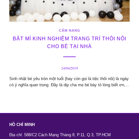
CẨM NANG
BẬT MÍ KINH NGHIỆM TRANG TRÍ THÔI NÔI
CHO BÉ TẠI NHÀ
24/04/2019
Sinh nhật bé yêu tròn một tuổi (hay còn gọi là tiệc thôi nôi) là ngày
có ý nghĩa quan trọng. Đây là dịp cha mẹ bé bày tỏ lòng biết ơn,...
HỒ CHÍ MINH
Địa chỉ: 588/C2 Cách Mạng Tháng 8, P.11, Q.3, TP.HCM