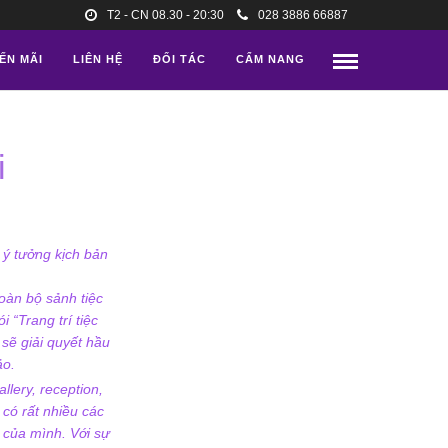
T2 - CN 08.30 - 20:30
028 3886 66887
ẾN MÃI
LIÊN HỆ
ĐỐI TÁC
CẨM NANG
i
 ý tưởng kịch bản
toàn bộ sảnh tiệc
 “Trang trí tiệc
 sẽ giải quyết hầu
ảo.
lery, reception,
 có rất nhiều các
 của mình. Với sự