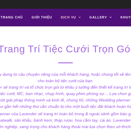
TRANG CHỦ
GIỚI THIỆU
DỊCH VỤ
GALLERY
KHUY
Trang Trí Tiệc Cưới Trọn Gó
 dựng từ câu chuyện riêng của mỗi khách hàng, hoặc chúng tối sẽ lên
cho toàn bộ tiệc cưới của bạn.
sẽ trang trí và tổ chức trọn gói từ khâu ý tưởng đến thiết kế trang trí 
tiệc cưới, MC, ban nhạc, chụp hình, quay phim phóng sự… Lựa chọn gói
 một giải pháp thông minh và kinh tế, chúng tôi, những Wedding planner
ư gần hết những thứ cần chuẩn bị cho một buổi tiệc đãi khách hoàn h
nner của Lavender sẽ trang trí toàn bộ trong & ngoài sảnh gồm bàn gal
atwalk, sân khấu, bánh kem, tháp rượu, hoa cầm tay, cài áo. Lavender
 nghiệp, sang trọng cho khách hàng thoải mái lựa chọn theo sở thích