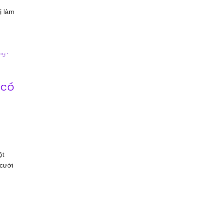
ị làm
 CỔ
ột
 cưới