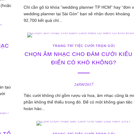
 (hoặc
Chỉ cần gõ từ khóa “wedding planner TP HCM” hay “đơn v
wedding planner tại Sài Gòn” bạn sẽ nhận được khoảng
92.700 kết quả chỉ...
HẠC
TRANG TRÍ TIỆC CƯỚI TRỌN GÓI
CHỌN ÂM NHẠC CHO ĐÁM CƯỚI KIỂU
ĐIỂN CÓ KHÓ KHÔNG?
24/08/2017
ần tạo
ưới
Tiệc cưới không chỉ gồm rượu và hoa, âm nhạc cũng là m
phần không thể thiếu trong đó. Để có một không gian tiệc
hoàn hảo...
R TỔ
TRANG TRÍ TIỆC CƯỚI TRỌN GÓI