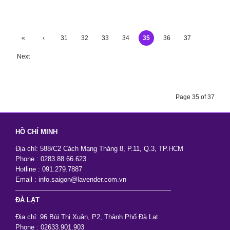
«
‹
31
32
33
34
35
36
37
First
Previ
Next
ous
›
Page 35 of 37
HỒ CHÍ MINH
Địa chỉ: 588/C2 Cách Mạng Tháng 8, P.11, Q.3, TP.HCM
Phone : 0283.88.66.623
Hotline : 091.279.7887
Email : info.saigon@lavender.com.vn
———————————————————————-
ĐÀ LẠT
Địa chỉ: 96 Bùi Thị Xuân, P2, Thành Phố Đà Lạt
Phone : 02633.901.903