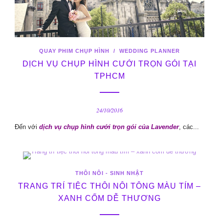
QUAY PHIM CHỤP HÌNH
/
WEDDING PLANNER
DỊCH VỤ CHỤP HÌNH CƯỚI TRỌN GÓI TẠI
TPHCM
24/10/2016
Đến với
dịch vụ chụp hình cưới trọn gói của Lavender
, các...
THÔI NÔI - SINH NHẬT
TRANG TRÍ TIỆC THÔI NÔI TÔNG MÀU TÍM –
XANH CỐM DỄ THƯƠNG