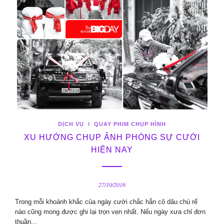
DỊCH VỤ
/
QUAY PHIM CHỤP HÌNH
XU HƯỚNG CHỤP ẢNH PHÓNG SỰ CƯỚI
HIỆN NAY
27/10/2016
Trong mỗi khoảnh khắc của ngày cưới chắc hẳn cô dâu chú rể
nào cũng mong được ghi lại trọn vẹn nhất. Nếu ngày xưa chỉ đơn
thuần...