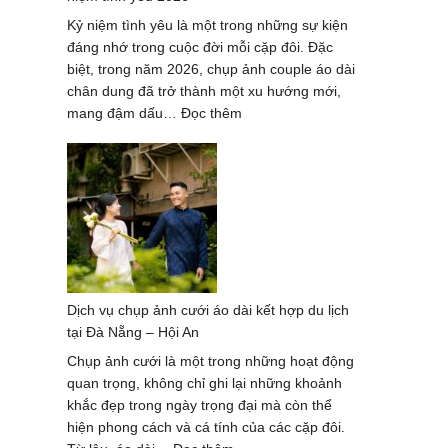
Minh
Kỷ niệm tình yêu là một trong những sự kiện
–
đáng nhớ trong cuộc đời mỗi cặp đôi. Đặc
Trend
biệt, trong năm 2026, chụp ảnh couple áo dài
hot
chân dung đã trở thành một xu hướng mới,
2026
:
mang đậm dấu…
Đọc thêm
Chụp
ảnh
couple
áo
dài
chân
dung
cho
Dịch vụ chụp ảnh cưới áo dài kết hợp du lịch
dịp
tại Đà Nẵng – Hội An
kỷ
niệm
Chụp ảnh cưới là một trong những hoạt động
tình
quan trọng, không chỉ ghi lại những khoảnh
yêu
khắc đẹp trong ngày trọng đại mà còn thể
2026
hiện phong cách và cá tính của các cặp đôi.