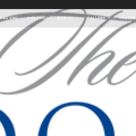
ANG CHỦ
GIỚI THIỆU
DỊCH VỤ
GALLERY
KHUYẾN