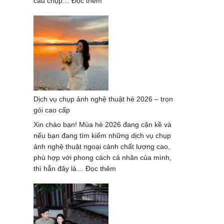
:
cầu chụp…
Đọc thêm
Khám
Phá
7
Đơn
Vị
Chụp
Ảnh
Sự
Dịch vụ chụp ảnh nghệ thuật hè 2026 – trọn
Kiện
gói cao cấp
Tại
Đà
Xin chào bạn! Mùa hè 2026 đang cận kề và
Nẵng
nếu bạn đang tìm kiếm những dịch vụ chụp
Chất
ảnh nghệ thuật ngoại cảnh chất lượng cao,
Lượng
phù hợp với phong cách cá nhân của mình,
Hàng
:
thì hẳn đây là…
Đọc thêm
Đầu
Dịch
2027
vụ
chụp
ảnh
nghệ