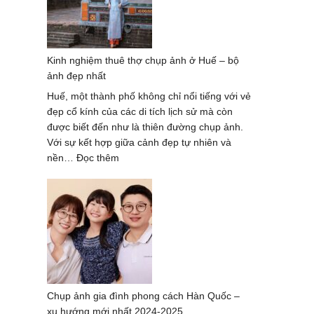
Hè
Tại
Đà
Kinh nghiệm thuê thợ chụp ảnh ở Huế – bộ
Nẵng
ảnh đẹp nhất
Với
Khung
Huế, một thành phố không chỉ nổi tiếng với vẻ
Cảnh
đẹp cổ kính của các di tích lịch sử mà còn
Tuyệt
được biết đến như là thiên đường chụp ảnh.
Đẹp
Với sự kết hợp giữa cảnh đẹp tự nhiên và
:
nền…
Đọc thêm
Kinh
nghiệm
thuê
thợ
chụp
ảnh
ở
Huế
Chụp ảnh gia đình phong cách Hàn Quốc –
–
xu hướng mới nhất 2024-2025
bộ