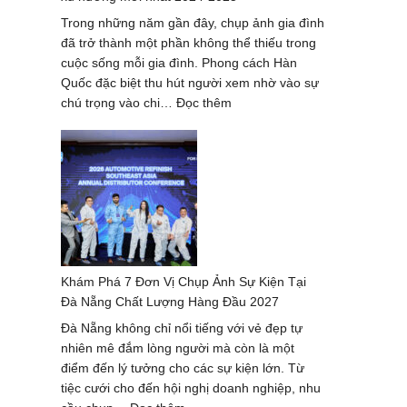
ảnh
Trong những năm gần đây, chụp ảnh gia đình
đẹp
đã trở thành một phần không thể thiếu trong
nhất
cuộc sống mỗi gia đình. Phong cách Hàn
Quốc đặc biệt thu hút người xem nhờ vào sự
:
chú trọng vào chi…
Đọc thêm
Chụp
ảnh
gia
đình
phong
cách
Hàn
Quốc
Khám Phá 7 Đơn Vị Chụp Ảnh Sự Kiện Tại
–
Đà Nẵng Chất Lượng Hàng Đầu 2027
xu
hướng
Đà Nẵng không chỉ nổi tiếng với vẻ đẹp tự
mới
nhiên mê đắm lòng người mà còn là một
nhất
điểm đến lý tưởng cho các sự kiện lớn. Từ
2024-
tiệc cưới cho đến hội nghị doanh nghiệp, nhu
2025