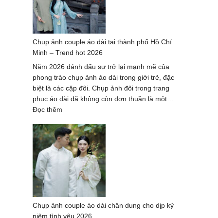
thuật
hè
2026
Chụp ảnh couple áo dài tại thành phố Hồ Chí
–
Minh – Trend hot 2026
trọn
gói
Năm 2026 đánh dấu sự trở lại mạnh mẽ của
cao
phong trào chụp ảnh áo dài trong giới trẻ, đặc
cấp
biệt là các cặp đôi. Chụp ảnh đôi trong trang
phục áo dài đã không còn đơn thuần là một…
:
Đọc thêm
Chụp
ảnh
couple
áo
dài
tại
thành
phố
Chụp ảnh couple áo dài chân dung cho dịp kỷ
Hồ
niệm tình yêu 2026
Chí