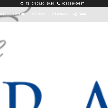
T2 - CN 08.30 - 20:30
028 3886 66887
 MÃI
LIÊN HỆ
ĐỐI TÁC
CẨM NANG