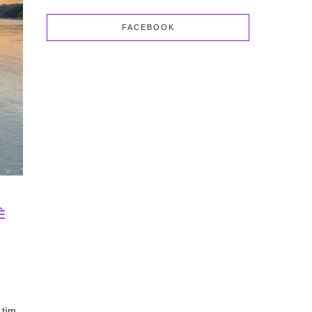
FACEBOOK
È
 tìm