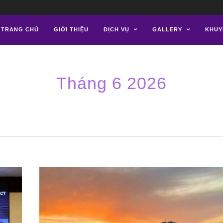
TRANG CHỦ
GIỚI THIỆU
DỊCH VỤ
GALLERY
KHUY
Tháng 6 2026